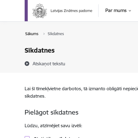
Pāriet uz lapas saturu
Par mums
Sākums
Sīkdatnes
Sīkdatnes
Atskaņot tekstu
Lai šī tīmekļvietne darbotos, tā izmanto obligāti nepiec
sīkdatnes.
Pielāgot sīkdatnes
Lūdzu, atzīmējiet savu izvēli: