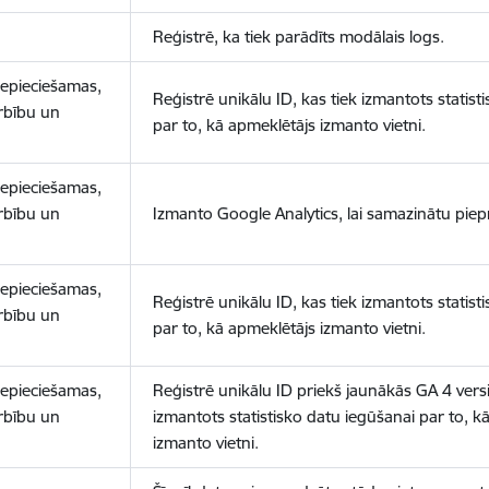
Reģistrē, ka tiek parādīts modālais logs.
nepieciešamas,
Reģistrē unikālu ID, kas tiek izmantots statist
arbību un
par to, kā apmeklētājs izmanto vietni.
nepieciešamas,
arbību un
Izmanto Google Analytics, lai samazinātu piep
nepieciešamas,
Reģistrē unikālu ID, kas tiek izmantots statist
arbību un
par to, kā apmeklētājs izmanto vietni.
nepieciešamas,
Reģistrē unikālu ID priekš jaunākās GA 4 versij
arbību un
izmantots statistisko datu iegūšanai par to, k
izmanto vietni.