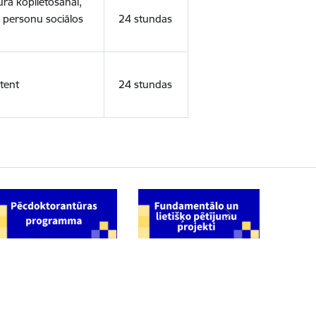
ura koplietošanai,
o personu sociālos
24 stundas
tent
24 stundas