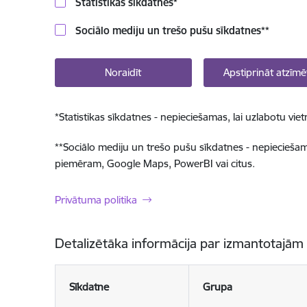
Statistikas sīkdatnes
*
Sociālo mediju un trešo pušu sīkdatnes
**
Noraidīt
Apstiprināt atzīmē
*
Statistikas sīkdatnes - nepieciešamas, lai uzlabotu v
**
Sociālo mediju un trešo pušu sīkdatnes - nepieciešamas
piemēram, Google Maps, PowerBI vai citus.
Privātuma politika
Detalizētāka informācija par izmantotajām
Sīkdatne
Grupa