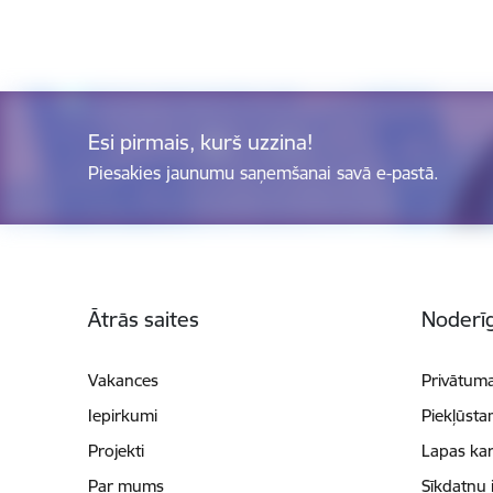
Esi pirmais, kurš uzzina!
Piesakies jaunumu saņemšanai savā e-pastā.
Kājene
Ātrās saites
Noderīg
Vakances
Privātuma
Iepirkumi
Piekļūsta
Projekti
Lapas kar
Par mums
Sīkdatņu 