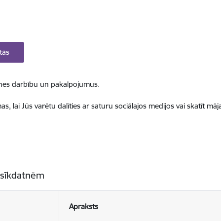
tās
ietnes darbību un pakalpojumus.
, lai Jūs varētu dalīties ar saturu sociālajos medijos vai skatīt mā
 sīkdatnēm
Apraksts