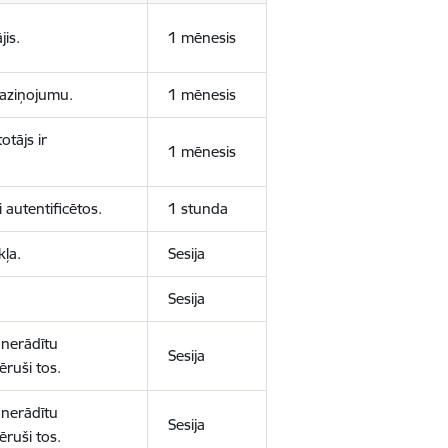
jis.
1 mēnesis
 paziņojumu.
1 mēnesis
otājs ir
1 mēnesis
 autentificētos.
1 stunda
kļa.
Sesija
Sesija
 nerādītu
Sesija
ēruši tos.
 nerādītu
Sesija
ēruši tos.