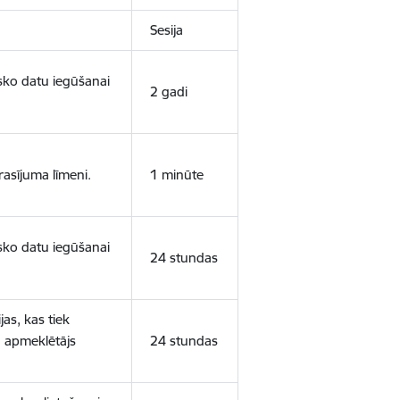
Sesija
isko datu iegūšanai
2 gadi
rasījuma līmeni.
1 minūte
isko datu iegūšanai
24 stundas
as, kas tiek
ā apmeklētājs
24 stundas