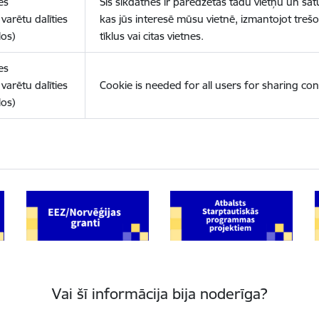
es
Šīs sīkdatnes ir paredzētas tādu vietņu un sat
varētu dalīties
kas jūs interesē mūsu vietnē, izmantojot treš
los)
tīklus vai citas vietnes.
es
varētu dalīties
Cookie is needed for all users for sharing con
los)
Vai šī informācija bija noderīga?