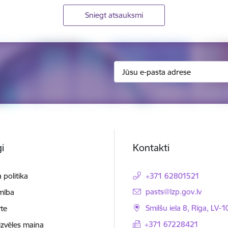
Sniegt atsauksmi
i
Kontakti
 politika
+371 62801521
E-pasts:
pasts@lzp.gov.lv
mība
Smilšu iela 8, Rīga, LV-
te
+371 67228421
izvēles maiņa