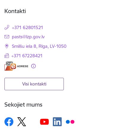
Kontakti
+371 62801521
E-pasts:
pasts@lzp.gov.lv
Smilšu iela 8, Rīga, LV-1050
+371 67228421
Visi kontakti
Sekojiet mums