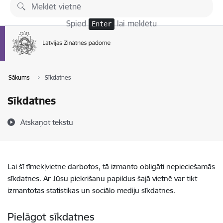
Pāriet uz lapas saturu
Spied
lai meklētu
Enter
Sākums
Sīkdatnes
Sīkdatnes
Atskaņot tekstu
Lai šī tīmekļvietne darbotos, tā izmanto obligāti nepieciešamās
sīkdatnes. Ar Jūsu piekrišanu papildus šajā vietnē var tikt
izmantotas statistikas un sociālo mediju sīkdatnes.
Pielāgot sīkdatnes