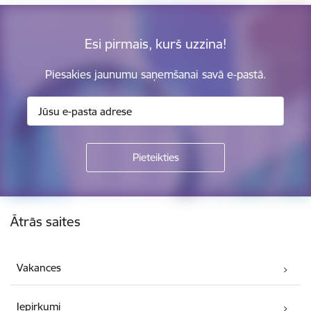
Esi pirmais, kurš uzzina!
Piesakies jaunumu saņemšanai savā e-pastā.
Kājene
Ātrās saites
Vakances
Iepirkumi