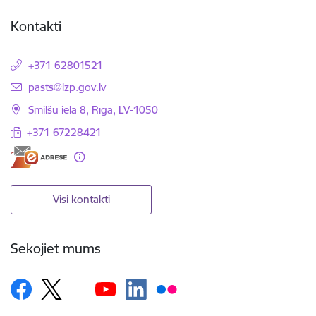
Kontakti
+371 62801521
E-pasts:
pasts@lzp.gov.lv
Smilšu iela 8, Rīga, LV-1050
+371 67228421
Visi kontakti
Sekojiet mums