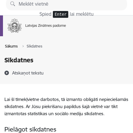
Pāriet uz lapas saturu
Spied
lai meklētu
Enter
Sākums
Sīkdatnes
Sīkdatnes
Atskaņot tekstu
Lai šī tīmekļvietne darbotos, tā izmanto obligāti nepieciešamās
sīkdatnes. Ar Jūsu piekrišanu papildus šajā vietnē var tikt
izmantotas statistikas un sociālo mediju sīkdatnes.
Pielāgot sīkdatnes