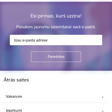
Esi pirmais, kurš uzzina!
Piesakies jaunumu saņemšanai savā e-pastā.
Kājene
Ātrās saites
Vakances
Iepirkumi