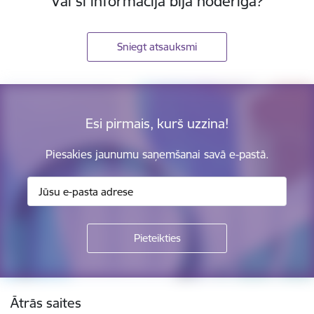
Vai šī informācija bija noderīga?
Sniegt atsauksmi
Esi pirmais, kurš uzzina!
Piesakies jaunumu saņemšanai savā e-pastā.
Kājene
Ātrās saites