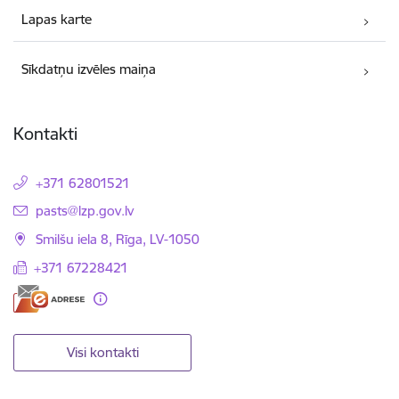
Lapas karte
Sīkdatņu izvēles maiņa
Kontakti
+371 62801521
E-pasts:
pasts@lzp.gov.lv
Smilšu iela 8, Rīga, LV-1050
+371 67228421
Visi kontakti