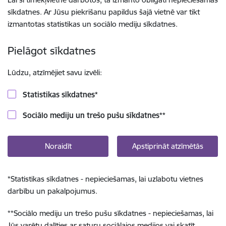
sīkdatnes. Ar Jūsu piekrišanu papildus šajā vietnē var tikt
izmantotas statistikas un sociālo mediju sīkdatnes.
Pielāgot sīkdatnes
Lūdzu, atzīmējiet savu izvēli:
Statistikas sīkdatnes
*
Sociālo mediju un trešo pušu sīkdatnes
**
Noraidīt
Apstiprināt atzīmētās
*
Statistikas sīkdatnes - nepieciešamas, lai uzlabotu vietnes
darbību un pakalpojumus.
**
Sociālo mediju un trešo pušu sīkdatnes - nepieciešamas, lai
Jūs varētu dalīties ar saturu sociālajos medijos vai skatīt