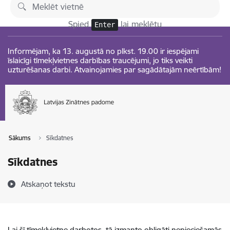
Pāriet uz lapas saturu
Izmaiņas
Spied
lai meklētu
Enter
Informējam, ka 13. augustā no plkst. 19.00 ir iespējami
īslaicīgi tīmekļvietnes darbības traucējumi, jo tiks veikti
uzturēšanas darbi. Atvainojamies par sagādātajām neērtībām!
Sākums
Sīkdatnes
Sīkdatnes
Atskaņot tekstu
Lai šī tīmekļvietne darbotos, tā izmanto obligāti nepieciešamās