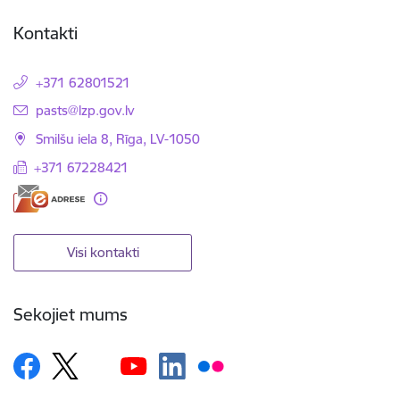
Kontakti
+371 62801521
E-pasts:
pasts@lzp.gov.lv
Smilšu iela 8, Rīga, LV-1050
+371 67228421
Visi kontakti
Sekojiet mums