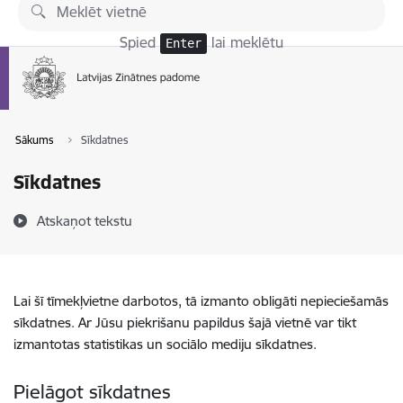
Pāriet uz lapas saturu
Spied
lai meklētu
Enter
Sākums
Sīkdatnes
Sīkdatnes
Atskaņot tekstu
Lai šī tīmekļvietne darbotos, tā izmanto obligāti nepieciešamās
sīkdatnes. Ar Jūsu piekrišanu papildus šajā vietnē var tikt
izmantotas statistikas un sociālo mediju sīkdatnes.
Pielāgot sīkdatnes