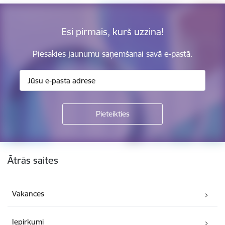
Esi pirmais, kurš uzzina!
Piesakies jaunumu saņemšanai savā e-pastā.
Kājene
Ātrās saites
Vakances
Iepirkumi