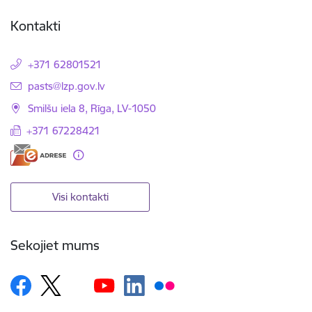
Kontakti
+371 62801521
E-pasts:
pasts@lzp.gov.lv
Smilšu iela 8, Rīga, LV-1050
+371 67228421
Visi kontakti
Sekojiet mums