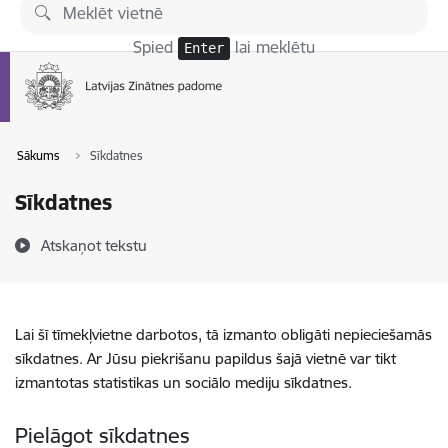
Pāriet uz lapas saturu
Spied
lai meklētu
Enter
Sākums
Sīkdatnes
Sīkdatnes
Atskaņot tekstu
Lai šī tīmekļvietne darbotos, tā izmanto obligāti nepieciešamās
sīkdatnes. Ar Jūsu piekrišanu papildus šajā vietnē var tikt
izmantotas statistikas un sociālo mediju sīkdatnes.
Pielāgot sīkdatnes