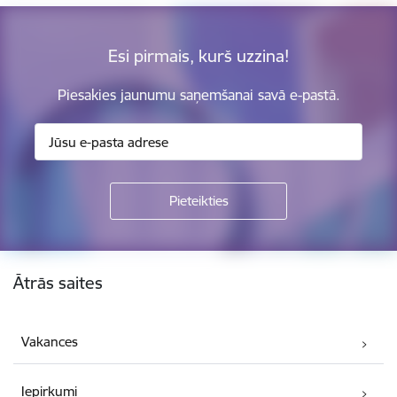
Esi pirmais, kurš uzzina!
Piesakies jaunumu saņemšanai savā e-pastā.
Kājene
Ātrās saites
Vakances
Iepirkumi