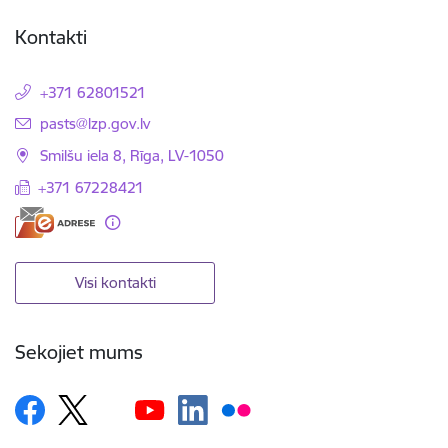
Kontakti
+371 62801521
E-pasts:
pasts@lzp.gov.lv
Smilšu iela 8, Rīga, LV-1050
+371 67228421
Visi kontakti
Sekojiet mums