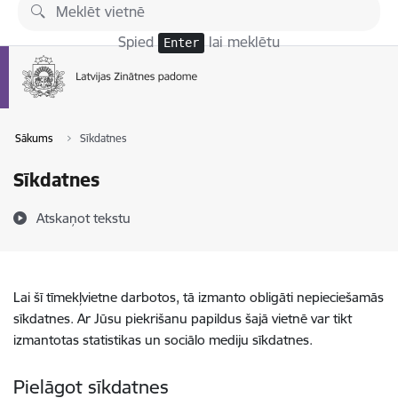
Pāriet uz lapas saturu
Spied
lai meklētu
Enter
Sākums
Sīkdatnes
Sīkdatnes
Atskaņot tekstu
Lai šī tīmekļvietne darbotos, tā izmanto obligāti nepieciešamās
sīkdatnes. Ar Jūsu piekrišanu papildus šajā vietnē var tikt
izmantotas statistikas un sociālo mediju sīkdatnes.
Pielāgot sīkdatnes