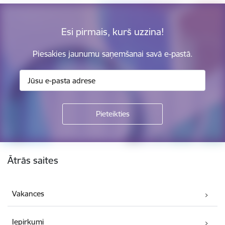
Esi pirmais, kurš uzzina!
Piesakies jaunumu saņemšanai savā e-pastā.
Kājene
Ātrās saites
Vakances
Iepirkumi