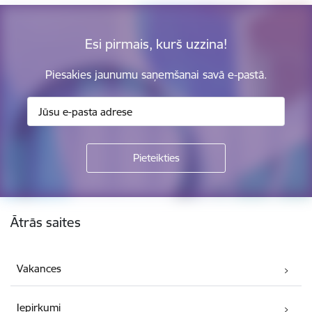
Esi pirmais, kurš uzzina!
Piesakies jaunumu saņemšanai savā e-pastā.
Kājene
Ātrās saites
Vakances
Iepirkumi