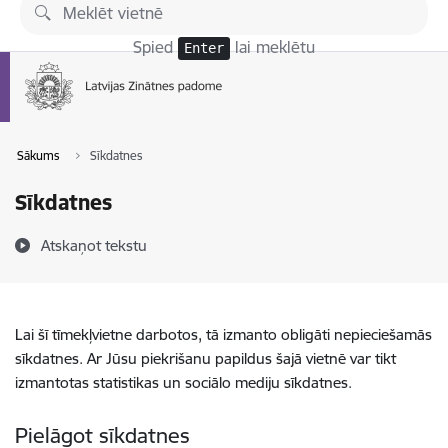
Pāriet uz lapas saturu
Spied
lai meklētu
Enter
Sākums
Sīkdatnes
Sīkdatnes
Atskaņot tekstu
Lai šī tīmekļvietne darbotos, tā izmanto obligāti nepieciešamās
sīkdatnes. Ar Jūsu piekrišanu papildus šajā vietnē var tikt
izmantotas statistikas un sociālo mediju sīkdatnes.
Pielāgot sīkdatnes