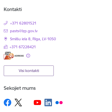
Kontakti
+371 62801521
E-pasts:
pasts@lzp.gov.lv
Smilšu iela 8, Rīga, LV-1050
+371 67228421
Visi kontakti
Sekojiet mums