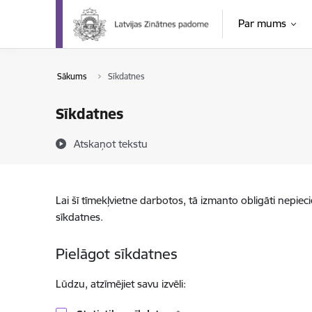
Pāriet uz lapas saturu
Par mums
Sākums
Sīkdatnes
Sīkdatnes
Atskaņot tekstu
Lai šī tīmekļvietne darbotos, tā izmanto obligāti nepiec
sīkdatnes.
Pielāgot sīkdatnes
Lūdzu, atzīmējiet savu izvēli: