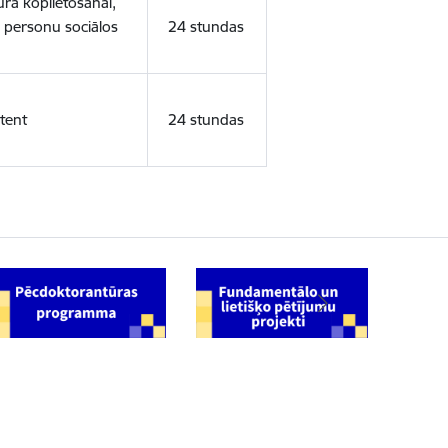
ura koplietošanai,
o personu sociālos
24 stundas
tent
24 stundas