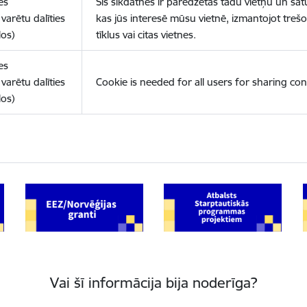
es
Šīs sīkdatnes ir paredzētas tādu vietņu un sat
varētu dalīties
kas jūs interesē mūsu vietnē, izmantojot treš
los)
tīklus vai citas vietnes.
es
varētu dalīties
Cookie is needed for all users for sharing con
los)
Vai šī informācija bija noderīga?