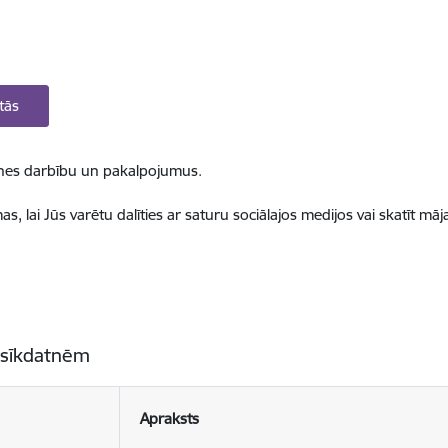
tās
ietnes darbību un pakalpojumus.
, lai Jūs varētu dalīties ar saturu sociālajos medijos vai skatīt mā
 sīkdatnēm
Apraksts