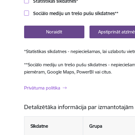
Statistikas sīkdatnes
*
Sociālo mediju un trešo pušu sīkdatnes
**
Noraidīt
Apstiprināt atzīmē
*
Statistikas sīkdatnes - nepieciešamas, lai uzlabotu v
**
Sociālo mediju un trešo pušu sīkdatnes - nepieciešamas
piemēram, Google Maps, PowerBI vai citus.
Privātuma politika
Detalizētāka informācija par izmantotajām
Sīkdatne
Grupa