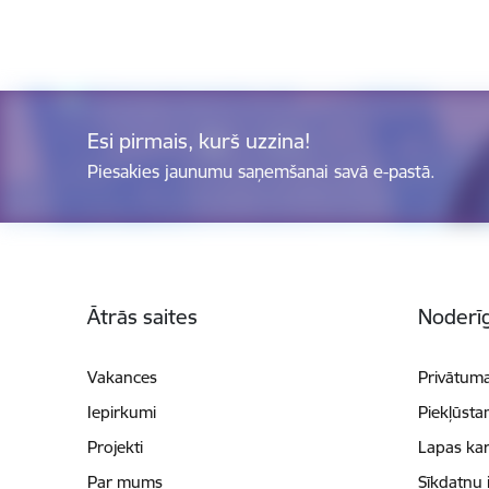
Esi pirmais, kurš uzzina!
Piesakies jaunumu saņemšanai savā e-pastā.
Kājene
Ātrās saites
Noderīg
Vakances
Privātuma
Iepirkumi
Piekļūsta
Projekti
Lapas kar
Par mums
Sīkdatņu 