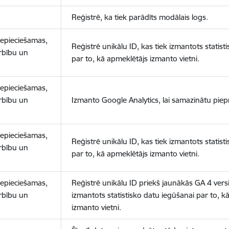
Reģistrē, ka tiek parādīts modālais logs.
nepieciešamas,
Reģistrē unikālu ID, kas tiek izmantots statist
arbību un
par to, kā apmeklētājs izmanto vietni.
nepieciešamas,
arbību un
Izmanto Google Analytics, lai samazinātu piep
nepieciešamas,
Reģistrē unikālu ID, kas tiek izmantots statist
arbību un
par to, kā apmeklētājs izmanto vietni.
nepieciešamas,
Reģistrē unikālu ID priekš jaunākās GA 4 versij
arbību un
izmantots statistisko datu iegūšanai par to, k
izmanto vietni.