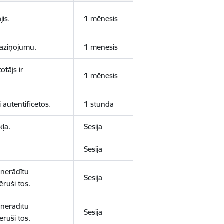
jis.
1 mēnesis
 paziņojumu.
1 mēnesis
otājs ir
1 mēnesis
 autentificētos.
1 stunda
kļa.
Sesija
Sesija
 nerādītu
Sesija
ēruši tos.
 nerādītu
Sesija
ēruši tos.