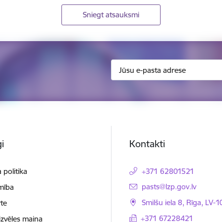
Sniegt atsauksmi
i
Kontakti
 politika
+371 62801521
E-pasts:
pasts@lzp.gov.lv
mība
Smilšu iela 8, Rīga, LV-
te
+371 67228421
izvēles maiņa