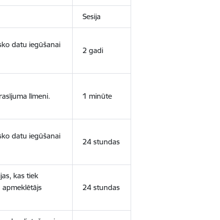
Sesija
isko datu iegūšanai
2 gadi
rasījuma līmeni.
1 minūte
isko datu iegūšanai
24 stundas
as, kas tiek
ā apmeklētājs
24 stundas