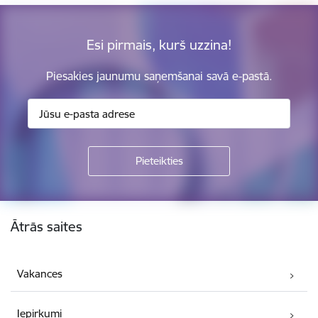
Esi pirmais, kurš uzzina!
Piesakies jaunumu saņemšanai savā e-pastā.
Kājene
Ātrās saites
Vakances
Iepirkumi