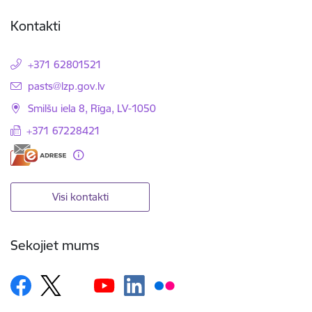
Kontakti
+371 62801521
E-pasts:
pasts@lzp.gov.lv
Smilšu iela 8, Rīga, LV-1050
+371 67228421
Visi kontakti
Sekojiet mums