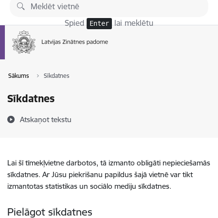
Pāriet uz lapas saturu
Spied
lai meklētu
Enter
Sākums
Sīkdatnes
Sīkdatnes
Atskaņot tekstu
Lai šī tīmekļvietne darbotos, tā izmanto obligāti nepieciešamās
sīkdatnes. Ar Jūsu piekrišanu papildus šajā vietnē var tikt
izmantotas statistikas un sociālo mediju sīkdatnes.
Pielāgot sīkdatnes