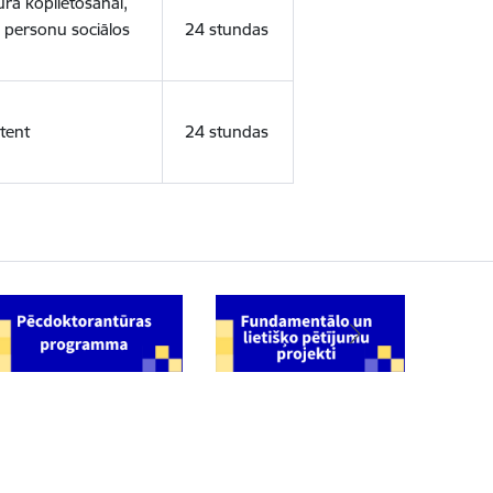
ura koplietošanai,
o personu sociālos
24 stundas
tent
24 stundas