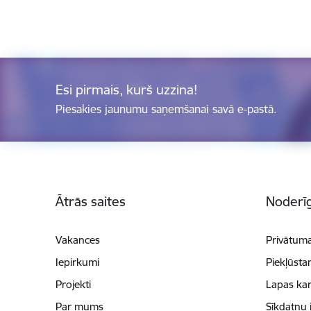
Esi pirmais, kurš uzzina!
Piesakies jaunumu saņemšanai savā e-pastā.
Kājene
Ātrās saites
Noderīg
Vakances
Privātuma
Iepirkumi
Piekļūsta
Projekti
Lapas kar
Par mums
Sīkdatņu 