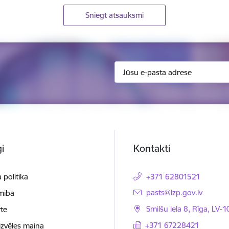
Sniegt atsauksmi
i
Kontakti
 politika
+371 62801521
E-pasts:
pasts@lzp.gov.lv
mība
Smilšu iela 8, Rīga, LV-
te
+371 67228421
izvēles maiņa