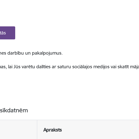
tās
ietnes darbību un pakalpojumus.
, lai Jūs varētu dalīties ar saturu sociālajos medijos vai skatīt mā
 sīkdatnēm
Apraksts