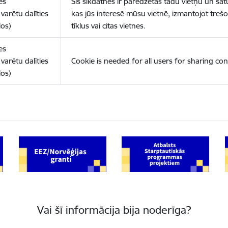
es
Šīs sīkdatnes ir paredzētas tādu vietņu un sat
varētu dalīties
kas jūs interesē mūsu vietnē, izmantojot treš
los)
tīklus vai citas vietnes.
es
varētu dalīties
Cookie is needed for all users for sharing con
los)
Vai šī informācija bija noderīga?