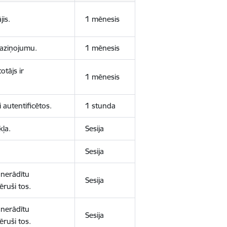
jis.
1 mēnesis
 paziņojumu.
1 mēnesis
otājs ir
1 mēnesis
 autentificētos.
1 stunda
kļa.
Sesija
Sesija
 nerādītu
Sesija
ēruši tos.
 nerādītu
Sesija
ēruši tos.