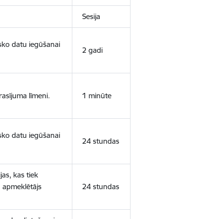
Sesija
isko datu iegūšanai
2 gadi
rasījuma līmeni.
1 minūte
isko datu iegūšanai
24 stundas
as, kas tiek
ā apmeklētājs
24 stundas