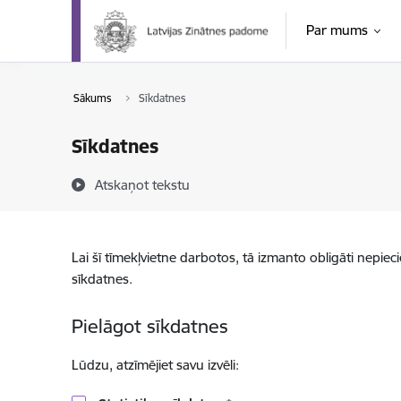
Pāriet uz lapas saturu
Par mums
Sākums
Sīkdatnes
Sīkdatnes
Atskaņot tekstu
Lai šī tīmekļvietne darbotos, tā izmanto obligāti nepiec
sīkdatnes.
Pielāgot sīkdatnes
Lūdzu, atzīmējiet savu izvēli: