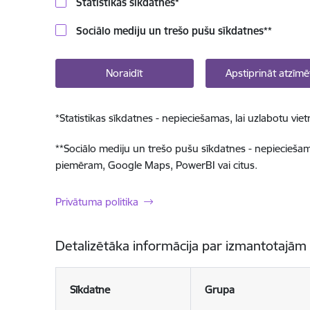
Statistikas sīkdatnes
*
Sociālo mediju un trešo pušu sīkdatnes
**
Noraidīt
Apstiprināt atzīmē
*
Statistikas sīkdatnes - nepieciešamas, lai uzlabotu v
**
Sociālo mediju un trešo pušu sīkdatnes - nepieciešamas
piemēram, Google Maps, PowerBI vai citus.
Privātuma politika
Detalizētāka informācija par izmantotajām
Sīkdatne
Grupa