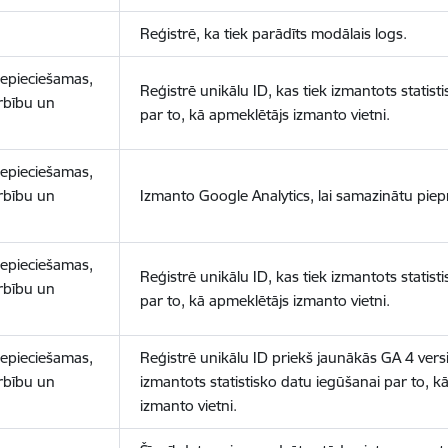
Reģistrē, ka tiek parādīts modālais logs.
nepieciešamas,
Reģistrē unikālu ID, kas tiek izmantots statist
arbību un
par to, kā apmeklētājs izmanto vietni.
nepieciešamas,
arbību un
Izmanto Google Analytics, lai samazinātu piep
nepieciešamas,
Reģistrē unikālu ID, kas tiek izmantots statist
arbību un
par to, kā apmeklētājs izmanto vietni.
nepieciešamas,
Reģistrē unikālu ID priekš jaunākās GA 4 versij
arbību un
izmantots statistisko datu iegūšanai par to, k
izmanto vietni.