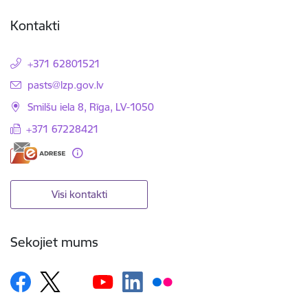
Kontakti
+371 62801521
E-pasts:
pasts@lzp.gov.lv
Smilšu iela 8, Rīga, LV-1050
+371 67228421
Visi kontakti
Sekojiet mums