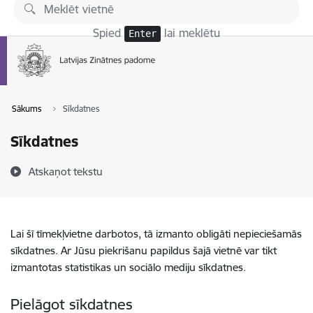
Pāriet uz lapas saturu
Spied
lai meklētu
Enter
Sākums
Sīkdatnes
Sīkdatnes
Atskaņot tekstu
Lai šī tīmekļvietne darbotos, tā izmanto obligāti nepieciešamās
sīkdatnes. Ar Jūsu piekrišanu papildus šajā vietnē var tikt
izmantotas statistikas un sociālo mediju sīkdatnes.
Pielāgot sīkdatnes