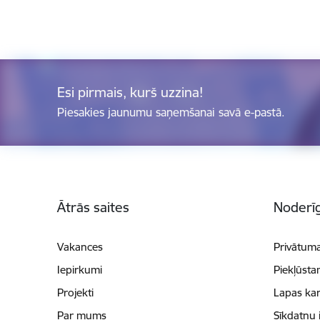
Esi pirmais, kurš uzzina!
Piesakies jaunumu saņemšanai savā e-pastā.
Kājene
Ātrās saites
Noderīg
Vakances
Privātuma
Iepirkumi
Piekļūsta
Projekti
Lapas kar
Par mums
Sīkdatņu 