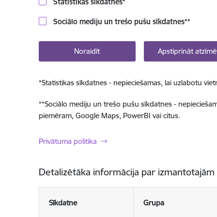
Statistikas sīkdatnes
*
Sociālo mediju un trešo pušu sīkdatnes
**
Noraidīt
Apstiprināt atzīmē
*
Statistikas sīkdatnes - nepieciešamas, lai uzlabotu v
**
Sociālo mediju un trešo pušu sīkdatnes - nepieciešamas
piemēram, Google Maps, PowerBI vai citus.
Privātuma politika
Detalizētāka informācija par izmantotajām
Sīkdatne
Grupa