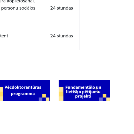
ura koplietošanai,
o personu sociālos
24 stundas
tent
24 stundas