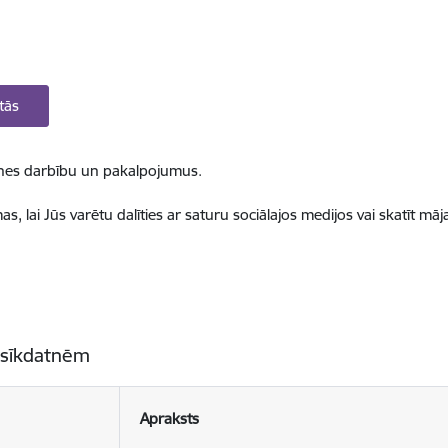
tās
ietnes darbību un pakalpojumus.
, lai Jūs varētu dalīties ar saturu sociālajos medijos vai skatīt mā
 sīkdatnēm
Apraksts