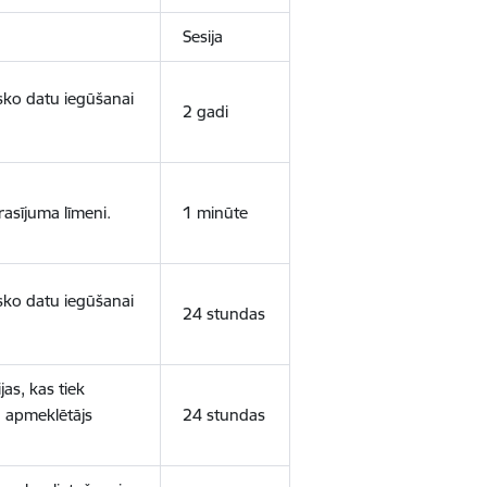
Sesija
isko datu iegūšanai
2 gadi
rasījuma līmeni.
1 minūte
isko datu iegūšanai
24 stundas
as, kas tiek
ā apmeklētājs
24 stundas