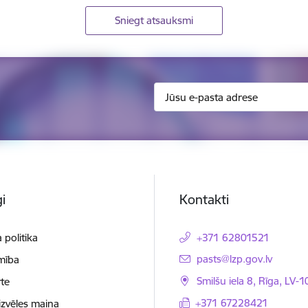
Sniegt atsauksmi
i
Kontakti
 politika
+371 62801521
E-pasts:
pasts@lzp.gov.lv
mība
Smilšu iela 8, Rīga, LV-
te
+371 67228421
izvēles maiņa