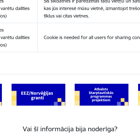
es
Šīs sīkdatnes ir paredzētas tādu vietņu un sat
varētu dalīties
kas jūs interesē mūsu vietnē, izmantojot treš
los)
tīklus vai citas vietnes.
es
varētu dalīties
Cookie is needed for all users for sharing con
los)
Vai šī informācija bija noderīga?