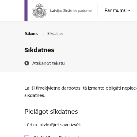
Pāriet uz lapas saturu
Par mums
Sākums
Sīkdatnes
Sīkdatnes
Atskaņot tekstu
Lai šī tīmekļvietne darbotos, tā izmanto obligāti nepiec
sīkdatnes.
Pielāgot sīkdatnes
Lūdzu, atzīmējiet savu izvēli: