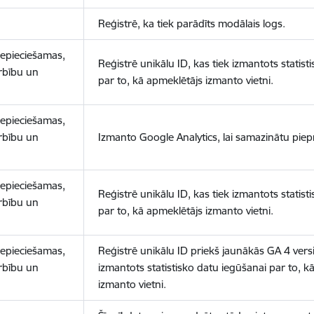
Reģistrē, ka tiek parādīts modālais logs.
nepieciešamas,
Reģistrē unikālu ID, kas tiek izmantots statist
arbību un
par to, kā apmeklētājs izmanto vietni.
nepieciešamas,
arbību un
Izmanto Google Analytics, lai samazinātu piep
nepieciešamas,
Reģistrē unikālu ID, kas tiek izmantots statist
arbību un
par to, kā apmeklētājs izmanto vietni.
nepieciešamas,
Reģistrē unikālu ID priekš jaunākās GA 4 versij
arbību un
izmantots statistisko datu iegūšanai par to, k
izmanto vietni.