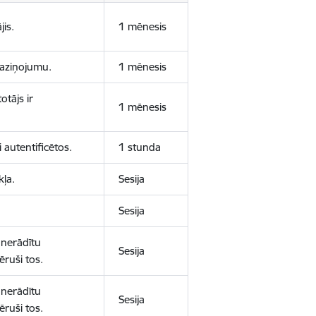
jis.
1 mēnesis
 paziņojumu.
1 mēnesis
otājs ir
1 mēnesis
 autentificētos.
1 stunda
kļa.
Sesija
Sesija
 nerādītu
Sesija
ēruši tos.
 nerādītu
Sesija
ēruši tos.