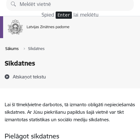
Pāriet uz lapas saturu
Spied
lai meklētu
Enter
Sākums
Sīkdatnes
Sīkdatnes
Atskaņot tekstu
Lai šī tīmekļvietne darbotos, tā izmanto obligāti nepieciešamās
sīkdatnes. Ar Jūsu piekrišanu papildus šajā vietnē var tikt
izmantotas statistikas un sociālo mediju sīkdatnes.
Pielāgot sīkdatnes