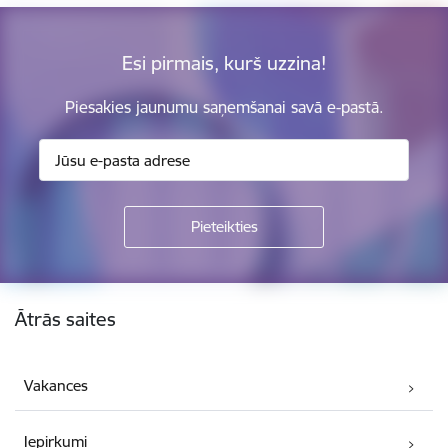
Esi pirmais, kurš uzzina!
Piesakies jaunumu saņemšanai savā e-pastā.
Kājene
Ātrās saites
Vakances
Iepirkumi