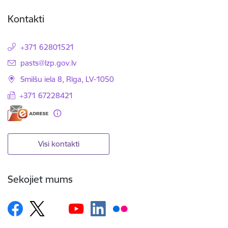
Kontakti
+371 62801521
E-pasts:
pasts@lzp.gov.lv
Smilšu iela 8, Rīga, LV-1050
+371 67228421
Visi kontakti
Sekojiet mums