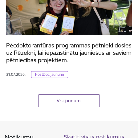
Pēcdoktorantūras programmas pētnieki dosies
uz Rēzekni, lai iepazīstinātu jauniešus ar saviem
pētniecības projektiem.
31.07.2026.
PostDoc jaunumi
Visi jaunumi
Notikumu
Skatīt visus notikumus