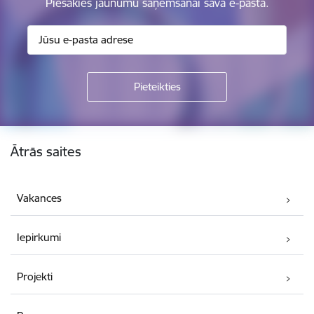
Piesakies jaunumu saņemšanai savā e-pastā.
Kājene
Ātrās saites
Vakances
Iepirkumi
Projekti