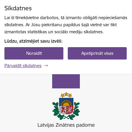
Pāriet uz lapas saturu
Sīkdatnes
Spied
lai meklētu
Enter
Lai šī tīmekļvietne darbotos, tā izmanto obligāti nepieciešamās
sīkdatnes. Ar Jūsu piekrišanu papildus šajā vietnē var tikt
izmantotas statistikas un sociālo mediju sīkdatnes.
Lūdzu, atzīmējiet savu izvēli:
Noraidīt
Apstiprināt visas
Pārvaldīt sīkdatnes
Latvijas Zinātnes padome