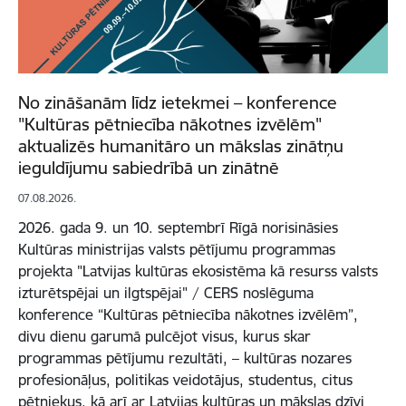
No zināšanām līdz ietekmei – konference
"Kultūras pētniecība nākotnes izvēlēm"
aktualizēs humanitāro un mākslas zinātņu
ieguldījumu sabiedrībā un zinātnē
07.08.2026.
2026. gada 9. un 10. septembrī Rīgā norisināsies
Kultūras ministrijas valsts pētījumu programmas
projekta "Latvijas kultūras ekosistēma kā resurss valsts
izturētspējai un ilgtspējai" / CERS noslēguma
konference “Kultūras pētniecība nākotnes izvēlēm”,
divu dienu garumā pulcējot visus, kurus skar
programmas pētījumu rezultāti, – kultūras nozares
profesionāļus, politikas veidotājus, studentus, citus
pētniekus, kā arī ar Latvijas kultūras un mākslas dzīvi