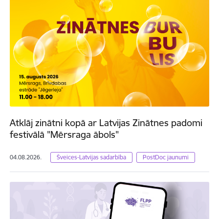
Atklāj zinātni kopā ar Latvijas Zinātnes padomi
festivālā "Mērsraga ābols"
04.08.2026.
Šveices-Latvijas sadarbība
PostDoc jaunumi