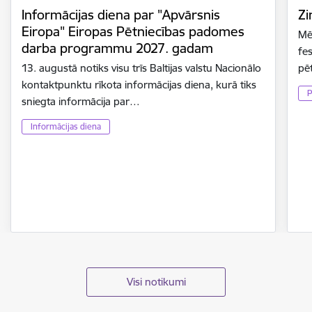
Informācijas diena par "Apvārsnis
Zi
Eiropa" Eiropas Pētniecības padomes
Mē
darba programmu 2027. gadam
fes
13. augustā notiks visu trīs Baltijas valstu Nacionālo
pē
kontaktpunktu rīkota informācijas diena, kurā tiks
P
sniegta informācija par…
Informācijas diena
Visi notikumi