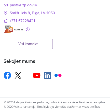
E-pasts:
pasts@lzp.gov.lv
Smilšu iela 8, Rīga, LV-1050
+371 67228421
Visi kontakti
Sekojiet mums
© 2026 Latvijas Zinātnes padome, publicētā satura visas tiesības aizsargātas.
© 2020 Valsts kanceleja, Tīmekļvietņu vienotās platformas visas tiesības