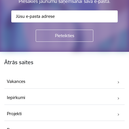
Piesakies jaunumu saņemšanai savā e-pastā.
Kājene
Ātrās saites
Vakances
Iepirkumi
Projekti