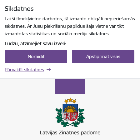
Pāriet uz lapas saturu
Sīkdatnes
Spied
lai meklētu
Enter
Lai šī tīmekļvietne darbotos, tā izmanto obligāti nepieciešamās
sīkdatnes. Ar Jūsu piekrišanu papildus šajā vietnē var tikt
izmantotas statistikas un sociālo mediju sīkdatnes.
Lūdzu, atzīmējiet savu izvēli:
Noraidīt
Apstiprināt visas
Pārvaldīt sīkdatnes
Latvijas Zinātnes padome