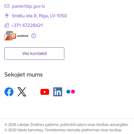
E-pasts:
pasts@lzp.gov.lv
Smilšu iela 8, Rīga, LV-1050
+371 67228421
Visi kontakti
Sekojiet mums
© 2026 Latvijas Zinātnes padome, publicētā satura visas tiesības aizsargātas.
© 2020 Valsts kanceleja, Tīmekļvietņu vienotās platformas visas tiesības