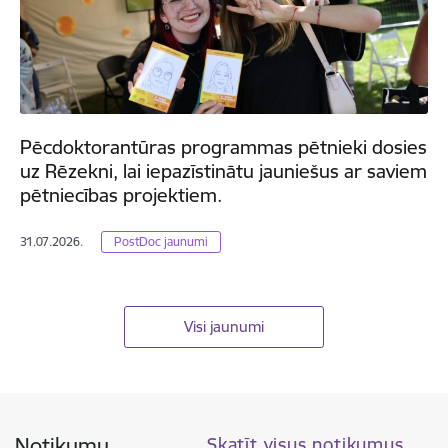
Pēcdoktorantūras programmas pētnieki dosies
uz Rēzekni, lai iepazīstinātu jauniešus ar saviem
pētniecības projektiem.
31.07.2026.
PostDoc jaunumi
Visi jaunumi
Notikumu
Skatīt visus notikumus