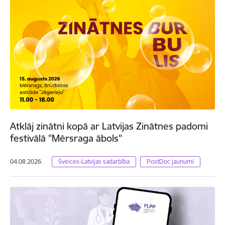
Atklāj zinātni kopā ar Latvijas Zinātnes padomi
festivālā "Mērsraga ābols"
04.08.2026.
Šveices-Latvijas sadarbība
PostDoc jaunumi