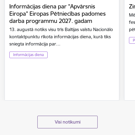
Informācijas diena par "Apvārsnis
Zi
Eiropa" Eiropas Pētniecības padomes
Mē
darba programmu 2027. gadam
fes
13. augustā notiks visu trīs Baltijas valstu Nacionālo
pē
kontaktpunktu rīkota informācijas diena, kurā tiks
P
sniegta informācija par…
Informācijas diena
Visi notikumi