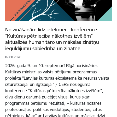
No zināšanām līdz ietekmei – konference
"Kultūras pētniecība nākotnes izvēlēm"
aktualizēs humanitāro un mākslas zinātņu
ieguldījumu sabiedrībā un zinātnē
07.08.2026.
2026. gada 9. un 10. septembrī Rīgā norisināsies
Kultūras ministrijas valsts pētījumu programmas
projekta "Latvijas kultūras ekosistēma kā resurss valsts
izturētspējai un ilgtspējai" / CERS noslēguma
konference “Kultūras pētniecība nākotnes izvēlēm”,
divu dienu garumā pulcējot visus, kurus skar
programmas pētījumu rezultāti, – kultūras nozares
profesionāļus, politikas veidotājus, studentus, citus
pētniekus, kā arī ar Latvijas kultūras un mākslas dzīvi