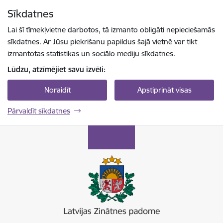
Pāriet uz lapas saturu
Sīkdatnes
Spied
lai meklētu
Enter
Lai šī tīmekļvietne darbotos, tā izmanto obligāti nepieciešamās
sīkdatnes. Ar Jūsu piekrišanu papildus šajā vietnē var tikt
izmantotas statistikas un sociālo mediju sīkdatnes.
Lūdzu, atzīmējiet savu izvēli:
Noraidīt
Apstiprināt visas
Pārvaldīt sīkdatnes
Latvijas Zinātnes padome