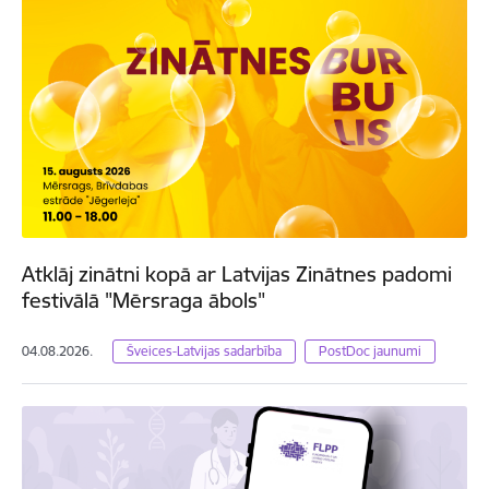
Atklāj zinātni kopā ar Latvijas Zinātnes padomi
festivālā "Mērsraga ābols"
04.08.2026.
Šveices-Latvijas sadarbība
PostDoc jaunumi