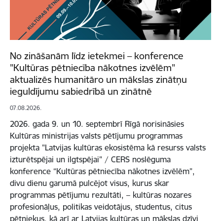
No zināšanām līdz ietekmei – konference
"Kultūras pētniecība nākotnes izvēlēm"
aktualizēs humanitāro un mākslas zinātņu
ieguldījumu sabiedrībā un zinātnē
07.08.2026.
2026. gada 9. un 10. septembrī Rīgā norisināsies
Kultūras ministrijas valsts pētījumu programmas
projekta "Latvijas kultūras ekosistēma kā resurss valsts
izturētspējai un ilgtspējai" / CERS noslēguma
konference “Kultūras pētniecība nākotnes izvēlēm”,
divu dienu garumā pulcējot visus, kurus skar
programmas pētījumu rezultāti, – kultūras nozares
profesionāļus, politikas veidotājus, studentus, citus
pētniekus, kā arī ar Latvijas kultūras un mākslas dzīvi