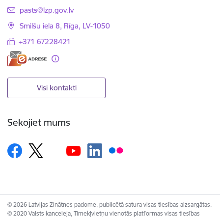
E-pasts:
pasts@lzp.gov.lv
Smilšu iela 8, Rīga, LV-1050
+371 67228421
Visi kontakti
Sekojiet mums
© 2026 Latvijas Zinātnes padome, publicētā satura visas tiesības aizsargātas.
© 2020 Valsts kanceleja, Tīmekļvietņu vienotās platformas visas tiesības