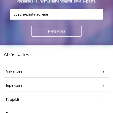
Piesakies jaunumu saņemšanai savā e-pastā.
Kājene
Ātrās saites
Vakances
Iepirkumi
Projekti