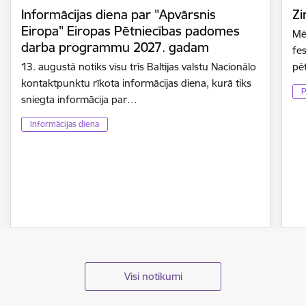
Informācijas diena par "Apvārsnis
Zi
Eiropa" Eiropas Pētniecības padomes
Mē
darba programmu 2027. gadam
fes
13. augustā notiks visu trīs Baltijas valstu Nacionālo
pē
kontaktpunktu rīkota informācijas diena, kurā tiks
P
sniegta informācija par…
Informācijas diena
Visi notikumi