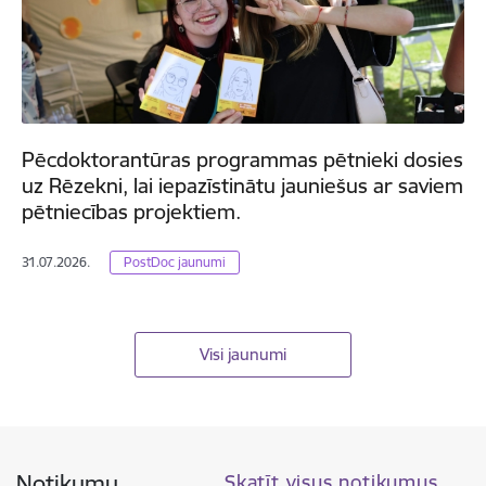
Pēcdoktorantūras programmas pētnieki dosies
uz Rēzekni, lai iepazīstinātu jauniešus ar saviem
pētniecības projektiem.
31.07.2026.
PostDoc jaunumi
Visi jaunumi
Notikumu
Skatīt visus notikumus