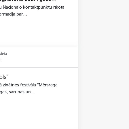
lstu Nacionālo kontaktpunktu rīkota
nformācija par…
vieta
s
ols"
ā zinātnes festivāla "Mērsraga
taigas, sarunas un…