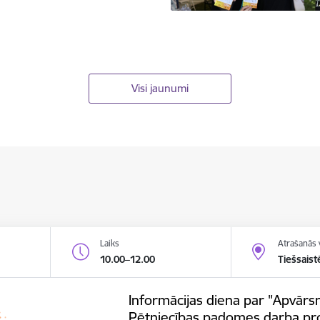
Visi jaunumi
Laiks
Atrašanās 
10.00–12.00
Tiešsaist
Informācijas diena par "Apvārsn
Pētniecības padomes darba p