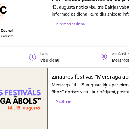
13. augustā notiks visu trīs Baltijas va
informācijas diena, kurā tiks sniegta i
Informācijas diena
Laiks
Atrašanās 
Visu dienu
Mērsrag
Zinātnes festivās "Mērsraga āb
Mērsrags 14., 15.augustā kļūs par pirm
ābols" norises vietu, kur pētījumi, pas
Pasākums