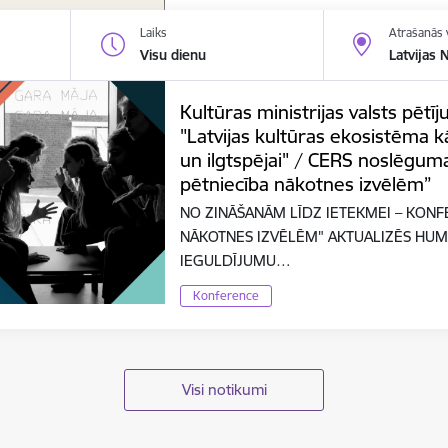
Laiks
Atrašanās 
Visu dienu
Latvijas 
Kultūras ministrijas valsts pē
"Latvijas kultūras ekosistēma kā
un ilgtspējai" / CERS noslēgum
pētniecība nākotnes izvēlēm”
NO ZINĀŠANĀM LĪDZ IETEKMEI – KONF
NĀKOTNES IZVĒLĒM" AKTUALIZĒS HUM
IEGULDĪJUMU…
Konference
Visi notikumi