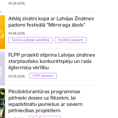
05.08.2026.
Atklāj zinātni kopā ar Latvijas Zinātnes
padomi festivālā "Mērsraga ābols"
04.08.2026.
Šveices-Latvijas sadarbība
PostDoc jaunumi
FLPP projekti stiprina Latvijas zinātnes
starptautisko konkurētspēju un rada
ilgtermiņa vērtību
FLPP Jaunumi
03.08.2026.
Pēcdoktorantūras programmas
pētnieki dosies uz Rēzekni, lai
iepazīstinātu jauniešus ar saviem
pētniecības projektiem.