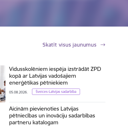
Skatīt visus jaunumus
Vidusskolēniem iespēja izstrādāt ZPD
kopā ar Latvijas vadošajiem
enerģētikas pētniekiem
Šveices-Latvijas sadarbība
05.08.2026.
Aicinām pievienoties Latvijas
pētniecības un inovāciju sadarbības
partneru katalogam