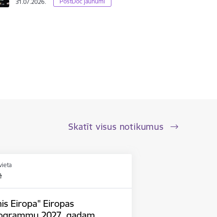
PostDoc jaunumi
31.07.2026.
Skatīt visus notikumus
vieta
ē
is Eiropa" Eiropas
rogrammu 2027. gadam