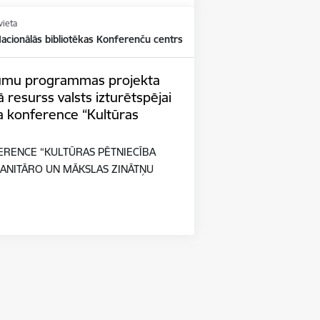
vieta
Nacionālās bibliotēkas Konferenču centrs
tījumu programmas projekta
 resurss valsts izturētspējai
a konference “Kultūras
ERENCE “KULTŪRAS PĒTNIECĪBA
ANITĀRO UN MĀKSLAS ZINĀTŅU