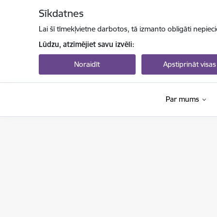
Pāriet uz lapas saturu
Sīkdatnes
Lai šī tīmekļvietne darbotos, tā izmanto obligāti nepiec
Lūdzu, atzīmējiet savu izvēli:
Noraidīt
Apstiprināt visas
Par mums
Latvijas Zinātnes padome