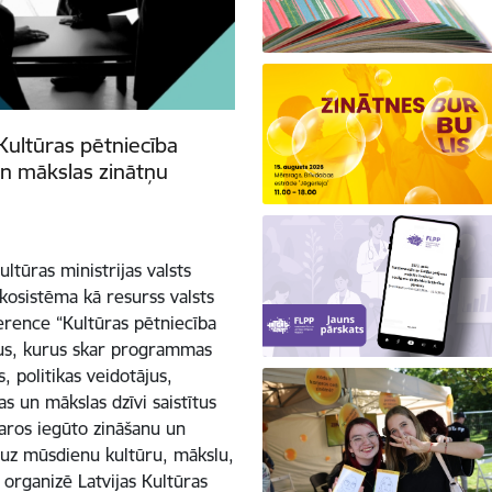
Kultūras pētniecība
n mākslas zinātņu
ltūras ministrijas valsts
kosistēma kā resurss valsts
erence “Kultūras pētniecība
sus, kurus skar programmas
, politikas veidotājus,
as un mākslas dzīvi saistītus
varos iegūto zināšanu un
 uz mūsdienu kultūru, mākslu,
 organizē Latvijas Kultūras