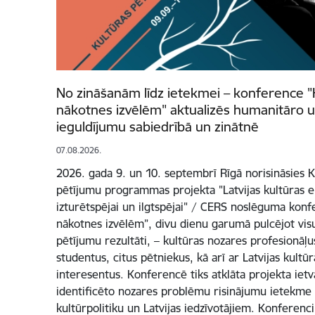
No zināšanām līdz ietekmei – konference "
nākotnes izvēlēm" aktualizēs humanitāro u
ieguldījumu sabiedrībā un zinātnē
07.08.2026.
2026. gada 9. un 10. septembrī Rīgā norisināsies Ku
pētījumu programmas projekta "Latvijas kultūras e
izturētspējai un ilgtspējai" / CERS noslēguma konf
nākotnes izvēlēm”, divu dienu garumā pulcējot vi
pētījumu rezultāti, – kultūras nozares profesionāļus
studentus, citus pētniekus, kā arī ar Latvijas kultūr
interesentus. Konferencē tiks atklāta projekta iet
identificēto nozares problēmu risinājumu ietekme
kultūrpolitiku un Latvijas iedzīvotājiem. Konferenci