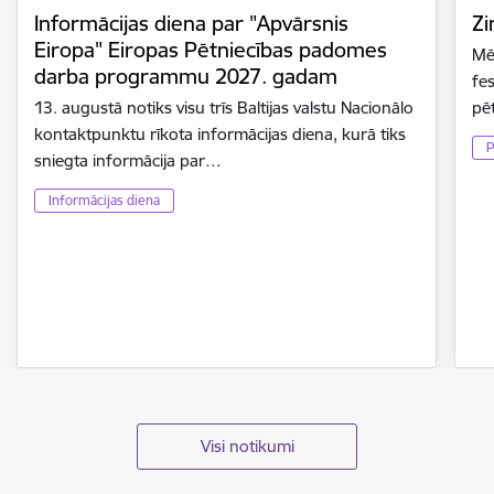
Informācijas diena par "Apvārsnis
Zi
Eiropa" Eiropas Pētniecības padomes
Mē
darba programmu 2027. gadam
fes
13. augustā notiks visu trīs Baltijas valstu Nacionālo
pē
kontaktpunktu rīkota informācijas diena, kurā tiks
P
sniegta informācija par…
Informācijas diena
Visi notikumi