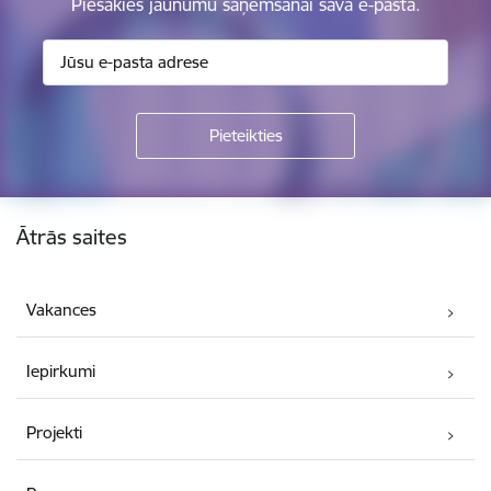
Piesakies jaunumu saņemšanai savā e-pastā.
Kājene
Ātrās saites
Vakances
Iepirkumi
Projekti