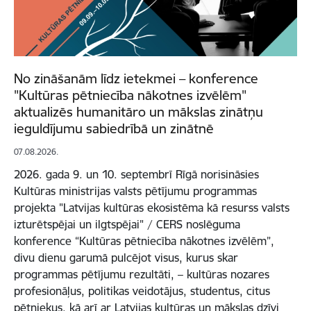
No zināšanām līdz ietekmei – konference
"Kultūras pētniecība nākotnes izvēlēm"
aktualizēs humanitāro un mākslas zinātņu
ieguldījumu sabiedrībā un zinātnē
07.08.2026.
2026. gada 9. un 10. septembrī Rīgā norisināsies
Kultūras ministrijas valsts pētījumu programmas
projekta "Latvijas kultūras ekosistēma kā resurss valsts
izturētspējai un ilgtspējai" / CERS noslēguma
konference “Kultūras pētniecība nākotnes izvēlēm”,
divu dienu garumā pulcējot visus, kurus skar
programmas pētījumu rezultāti, – kultūras nozares
profesionāļus, politikas veidotājus, studentus, citus
pētniekus, kā arī ar Latvijas kultūras un mākslas dzīvi