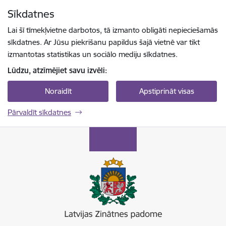
Pāriet uz lapas saturu
Sīkdatnes
Spied
lai meklētu
Enter
Lai šī tīmekļvietne darbotos, tā izmanto obligāti nepieciešamās
sīkdatnes. Ar Jūsu piekrišanu papildus šajā vietnē var tikt
izmantotas statistikas un sociālo mediju sīkdatnes.
Lūdzu, atzīmējiet savu izvēli:
Noraidīt
Apstiprināt visas
Pārvaldīt sīkdatnes
Latvijas Zinātnes padome