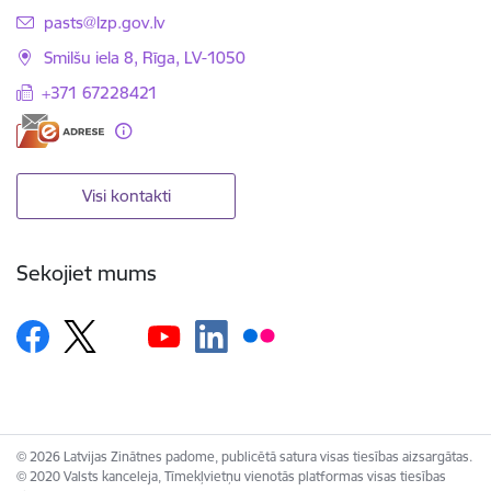
E-pasts:
pasts@lzp.gov.lv
Smilšu iela 8, Rīga, LV-1050
+371 67228421
Visi kontakti
Sekojiet mums
© 2026 Latvijas Zinātnes padome, publicētā satura visas tiesības aizsargātas.
© 2020 Valsts kanceleja, Tīmekļvietņu vienotās platformas visas tiesības