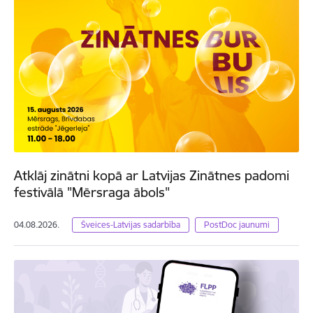
Atklāj zinātni kopā ar Latvijas Zinātnes padomi
festivālā "Mērsraga ābols"
04.08.2026.
Šveices-Latvijas sadarbība
PostDoc jaunumi