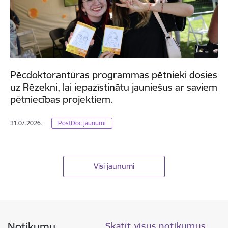
Pēcdoktorantūras programmas pētnieki dosies
uz Rēzekni, lai iepazīstinātu jauniešus ar saviem
pētniecības projektiem.
31.07.2026.
PostDoc jaunumi
Visi jaunumi
Notikumu
Skatīt visus notikumus