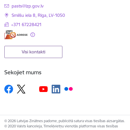
E-pasts:
pasts@lzp.gov.lv
Smilšu iela 8, Rīga, LV-1050
+371 67228421
Visi kontakti
Sekojiet mums
© 2026 Latvijas Zinātnes padome, publicētā satura visas tiesības aizsargātas.
© 2020 Valsts kanceleja, Tīmekļvietņu vienotās platformas visas tiesības