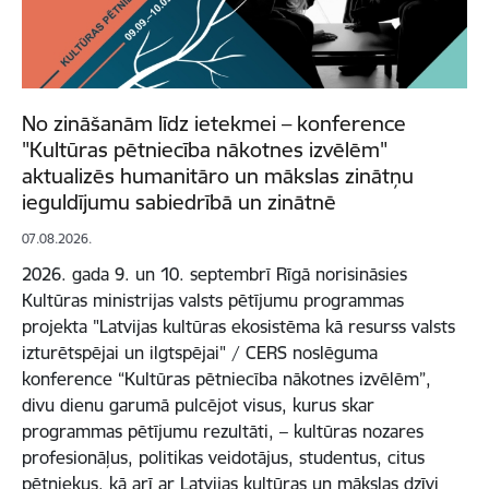
No zināšanām līdz ietekmei – konference
"Kultūras pētniecība nākotnes izvēlēm"
aktualizēs humanitāro un mākslas zinātņu
ieguldījumu sabiedrībā un zinātnē
07.08.2026.
2026. gada 9. un 10. septembrī Rīgā norisināsies
Kultūras ministrijas valsts pētījumu programmas
projekta "Latvijas kultūras ekosistēma kā resurss valsts
izturētspējai un ilgtspējai" / CERS noslēguma
konference “Kultūras pētniecība nākotnes izvēlēm”,
divu dienu garumā pulcējot visus, kurus skar
programmas pētījumu rezultāti, – kultūras nozares
profesionāļus, politikas veidotājus, studentus, citus
pētniekus, kā arī ar Latvijas kultūras un mākslas dzīvi