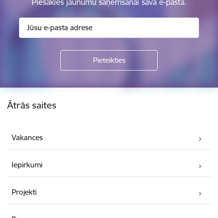
Piesakies jaunumu saņemšanai savā e-pastā.
Kājene
Ātrās saites
Vakances
Iepirkumi
Projekti