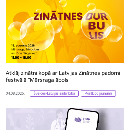
Atklāj zinātni kopā ar Latvijas Zinātnes padomi
festivālā "Mērsraga ābols"
04.08.2026.
Šveices-Latvijas sadarbība
PostDoc jaunumi