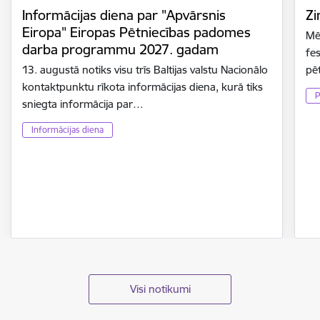
Informācijas diena par "Apvārsnis
Zi
Eiropa" Eiropas Pētniecības padomes
Mē
darba programmu 2027. gadam
fes
13. augustā notiks visu trīs Baltijas valstu Nacionālo
pē
kontaktpunktu rīkota informācijas diena, kurā tiks
P
sniegta informācija par…
Informācijas diena
Visi notikumi