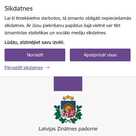
Pāriet uz lapas saturu
Sīkdatnes
Spied
lai meklētu
Enter
Lai šī tīmekļvietne darbotos, tā izmanto obligāti nepieciešamās
sīkdatnes. Ar Jūsu piekrišanu papildus šajā vietnē var tikt
izmantotas statistikas un sociālo mediju sīkdatnes.
Lūdzu, atzīmējiet savu izvēli:
Noraidīt
Apstiprināt visas
Pārvaldīt sīkdatnes
Latvijas Zinātnes padome