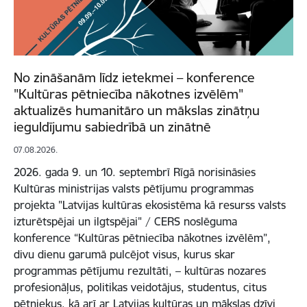
No zināšanām līdz ietekmei – konference
"Kultūras pētniecība nākotnes izvēlēm"
aktualizēs humanitāro un mākslas zinātņu
ieguldījumu sabiedrībā un zinātnē
07.08.2026.
2026. gada 9. un 10. septembrī Rīgā norisināsies
Kultūras ministrijas valsts pētījumu programmas
projekta "Latvijas kultūras ekosistēma kā resurss valsts
izturētspējai un ilgtspējai" / CERS noslēguma
konference “Kultūras pētniecība nākotnes izvēlēm”,
divu dienu garumā pulcējot visus, kurus skar
programmas pētījumu rezultāti, – kultūras nozares
profesionāļus, politikas veidotājus, studentus, citus
pētniekus, kā arī ar Latvijas kultūras un mākslas dzīvi