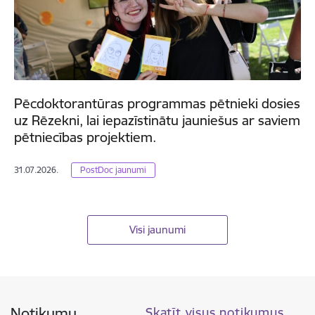
Pēcdoktorantūras programmas pētnieki dosies
uz Rēzekni, lai iepazīstinātu jauniešus ar saviem
pētniecības projektiem.
31.07.2026.
PostDoc jaunumi
Visi jaunumi
Notikumu
Skatīt visus notikumus