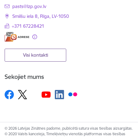
E-pasts:
pasts@lzp.gov.lv
Smilšu iela 8, Rīga, LV-1050
+371 67228421
Visi kontakti
Sekojiet mums
© 2026 Latvijas Zinātnes padome, publicētā satura visas tiesības aizsargātas.
© 2020 Valsts kanceleja, Tīmekļvietņu vienotās platformas visas tiesības