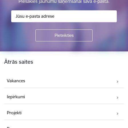
Piesakies jaunumu saņemšanai savā e-pastā.
Kājene
Ātrās saites
Vakances
Iepirkumi
Projekti