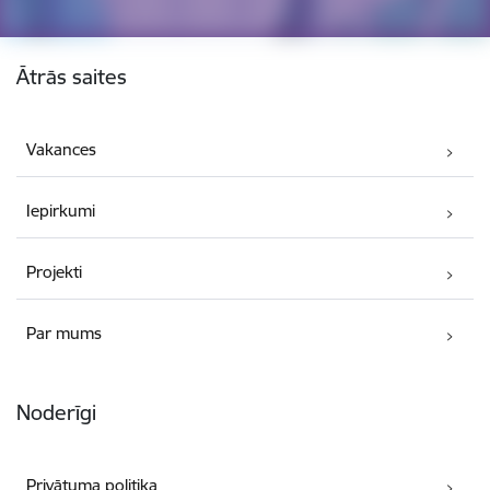
Kājene
Ātrās saites
Vakances
Iepirkumi
Projekti
Par mums
Noderīgi
Privātuma politika