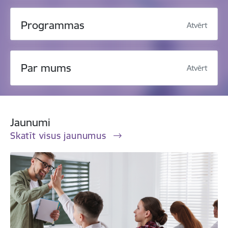
Programmas
Atvērt
Par mums
Atvērt
Jaunumi
Skatīt visus jaunumus