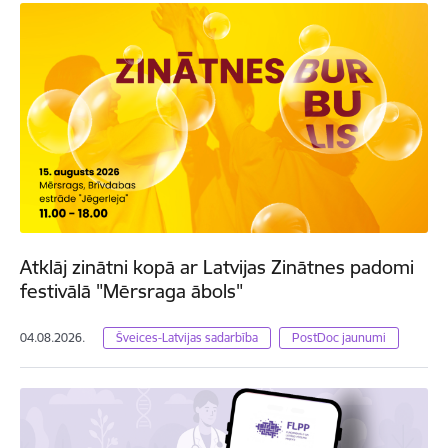
Atklāj zinātni kopā ar Latvijas Zinātnes padomi
festivālā "Mērsraga ābols"
04.08.2026.
Šveices-Latvijas sadarbība
PostDoc jaunumi