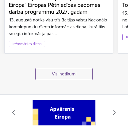
Eiropa" Eiropas Pētniecības padomes
To
darba programmu 2027. gadam
15
13. augustā notiks visu trīs Baltijas valstu Nacionālo
no
kontaktpunktu rīkota informācijas diena, kurā tiks
La
sniegta informācija par…
K
Informācijas diena
Visi notikumi