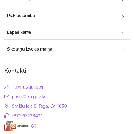
Piekļūstamība
Lapas karte
Sīkdatņu izvēles maiņa
Kontakti
+371 62801521
E-pasts:
pasts@lzp.gov.lv
Smilšu iela 8, Rīga, LV-1050
+371 67228421