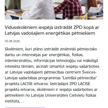
Vidusskolēniem iespēja izstrādāt ZPD kopā ar
Latvijas vadošajiem enerģētikas pētniekiem
05.08.2026.
Skolēniem, kuri plāno izstrādāt zinātniski pētniecisko
darbu un interesējas par enerģētikas, fizikas,
inženierzinātņu, informācijas tehnoloģiju vai mākslīgā
intelekta tēmām, aicināti izmantot iespēju sadarboties
ar Latvijas vadošajiem pētniecības centriem Šveices-
Latvijas sadarbības programmas "Lietišķā pētniecība"
projekta LACISE ietvaros. Izstrādājot ZPD LACISE
projekta ietvaros, skolēniem ir iespēja sadarboties ar
pētniekiem no Latvijas Universitātes Cietvielu fizikas
institūta,…