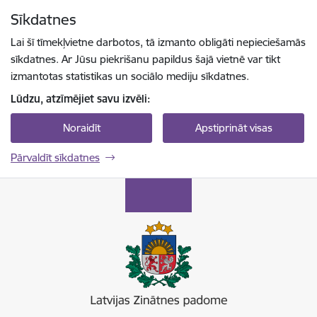
Pāriet uz lapas saturu
Sīkdatnes
Spied
lai meklētu
Enter
Lai šī tīmekļvietne darbotos, tā izmanto obligāti nepieciešamās
sīkdatnes. Ar Jūsu piekrišanu papildus šajā vietnē var tikt
izmantotas statistikas un sociālo mediju sīkdatnes.
Lūdzu, atzīmējiet savu izvēli:
Noraidīt
Apstiprināt visas
Pārvaldīt sīkdatnes
Latvijas Zinātnes padome