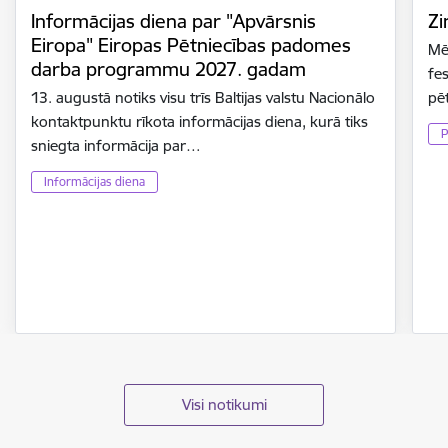
Informācijas diena par "Apvārsnis
Zi
Eiropa" Eiropas Pētniecības padomes
Mē
darba programmu 2027. gadam
fes
13. augustā notiks visu trīs Baltijas valstu Nacionālo
pē
kontaktpunktu rīkota informācijas diena, kurā tiks
P
sniegta informācija par…
Informācijas diena
Visi notikumi