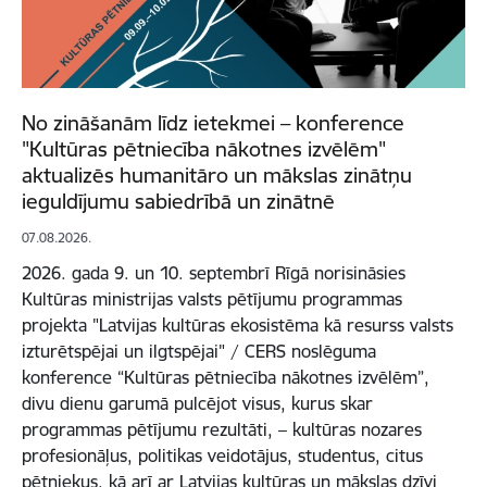
No zināšanām līdz ietekmei – konference
"Kultūras pētniecība nākotnes izvēlēm"
aktualizēs humanitāro un mākslas zinātņu
ieguldījumu sabiedrībā un zinātnē
07.08.2026.
2026. gada 9. un 10. septembrī Rīgā norisināsies
Kultūras ministrijas valsts pētījumu programmas
projekta "Latvijas kultūras ekosistēma kā resurss valsts
izturētspējai un ilgtspējai" / CERS noslēguma
konference “Kultūras pētniecība nākotnes izvēlēm”,
divu dienu garumā pulcējot visus, kurus skar
programmas pētījumu rezultāti, – kultūras nozares
profesionāļus, politikas veidotājus, studentus, citus
pētniekus, kā arī ar Latvijas kultūras un mākslas dzīvi