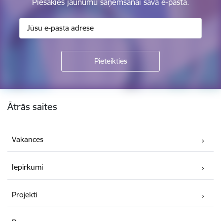
Piesakies jaunumu saņemšanai savā e-pastā.
Kājene
Ātrās saites
Vakances
Iepirkumi
Projekti