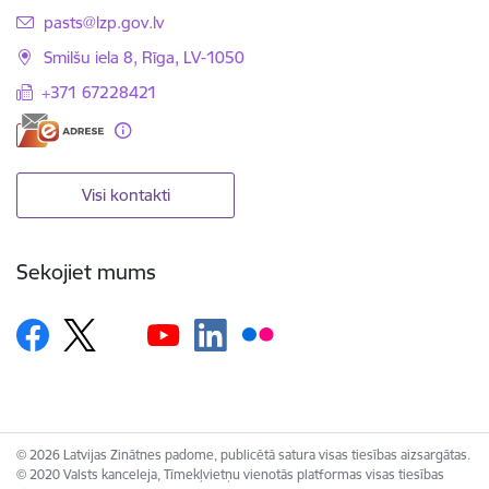
E-pasts:
pasts@lzp.gov.lv
Smilšu iela 8, Rīga, LV-1050
+371 67228421
Visi kontakti
Sekojiet mums
© 2026 Latvijas Zinātnes padome, publicētā satura visas tiesības aizsargātas.
© 2020 Valsts kanceleja, Tīmekļvietņu vienotās platformas visas tiesības