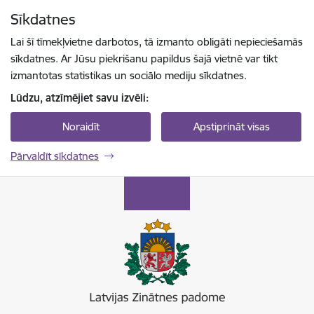
Pāriet uz lapas saturu
Sīkdatnes
Spied
lai meklētu
Enter
Lai šī tīmekļvietne darbotos, tā izmanto obligāti nepieciešamās
sīkdatnes. Ar Jūsu piekrišanu papildus šajā vietnē var tikt
izmantotas statistikas un sociālo mediju sīkdatnes.
Lūdzu, atzīmējiet savu izvēli:
Noraidīt
Apstiprināt visas
Pārvaldīt sīkdatnes
Latvijas Zinātnes padome