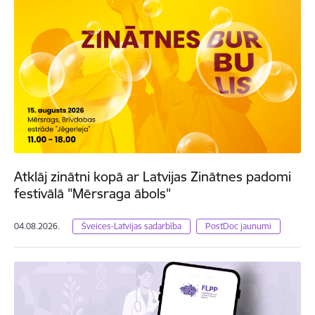
Atklāj zinātni kopā ar Latvijas Zinātnes padomi
festivālā "Mērsraga ābols"
04.08.2026.
Šveices-Latvijas sadarbība
PostDoc jaunumi