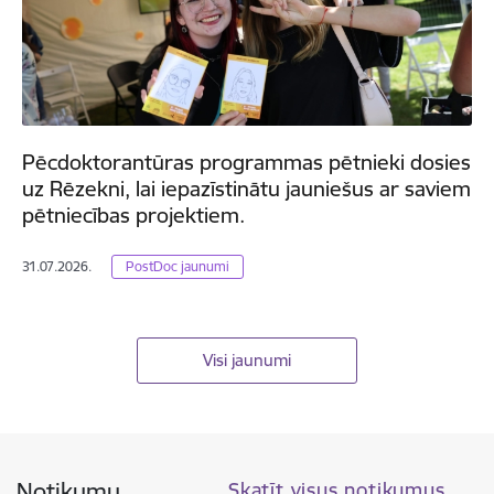
Pēcdoktorantūras programmas pētnieki dosies
uz Rēzekni, lai iepazīstinātu jauniešus ar saviem
pētniecības projektiem.
31.07.2026.
PostDoc jaunumi
Visi jaunumi
Notikumu
Skatīt visus notikumus