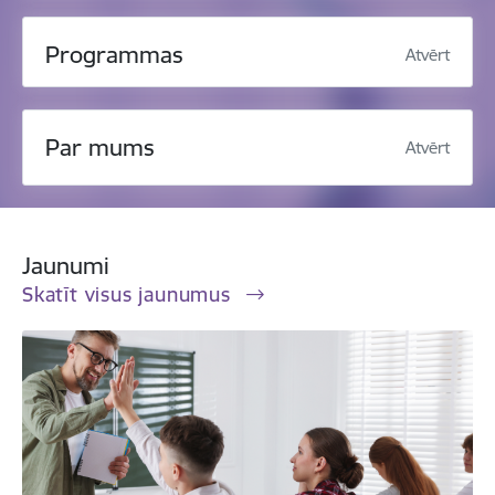
Programmas
Atvērt
Par mums
Atvērt
Jaunumi
Skatīt visus jaunumus