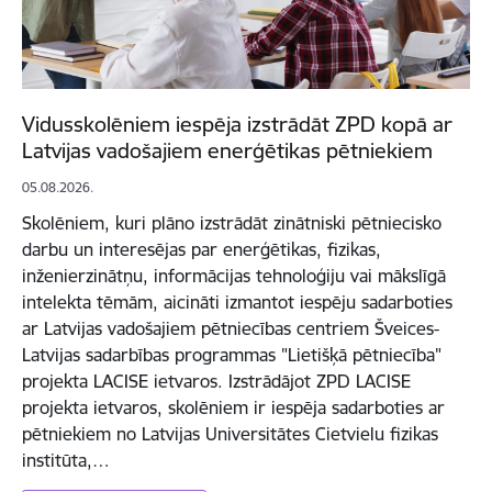
Vidusskolēniem iespēja izstrādāt ZPD kopā ar
Latvijas vadošajiem enerģētikas pētniekiem
05.08.2026.
Skolēniem, kuri plāno izstrādāt zinātniski pētniecisko
darbu un interesējas par enerģētikas, fizikas,
inženierzinātņu, informācijas tehnoloģiju vai mākslīgā
intelekta tēmām, aicināti izmantot iespēju sadarboties
ar Latvijas vadošajiem pētniecības centriem Šveices-
Latvijas sadarbības programmas "Lietišķā pētniecība"
projekta LACISE ietvaros. Izstrādājot ZPD LACISE
projekta ietvaros, skolēniem ir iespēja sadarboties ar
pētniekiem no Latvijas Universitātes Cietvielu fizikas
institūta,…