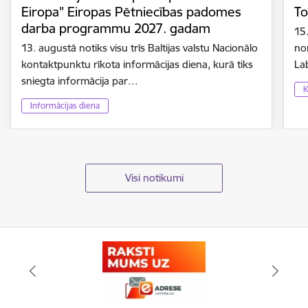
Eiropa" Eiropas Pētniecības padomes
To
darba programmu 2027. gadam
15
13. augustā notiks visu trīs Baltijas valstu Nacionālo
no
kontaktpunktu rīkota informācijas diena, kurā tiks
La
sniegta informācija par…
K
Informācijas diena
Visi notikumi