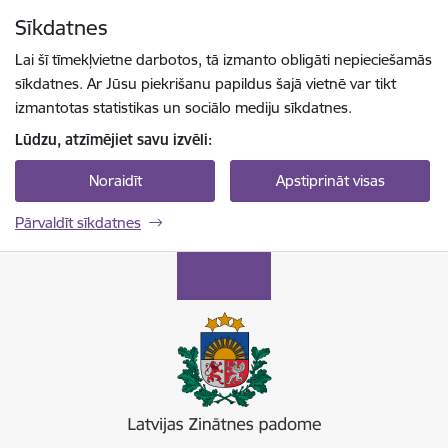
Pāriet uz lapas saturu
Sīkdatnes
Spied
lai meklētu
Enter
Lai šī tīmekļvietne darbotos, tā izmanto obligāti nepieciešamās
sīkdatnes. Ar Jūsu piekrišanu papildus šajā vietnē var tikt
izmantotas statistikas un sociālo mediju sīkdatnes.
Lūdzu, atzīmējiet savu izvēli:
Noraidīt
Apstiprināt visas
Pārvaldīt sīkdatnes
Latvijas Zinātnes padome