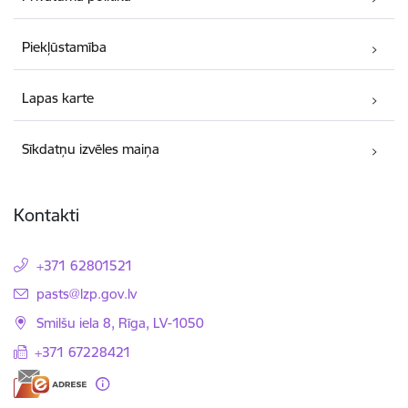
Piekļūstamība
Lapas karte
Sīkdatņu izvēles maiņa
Kontakti
+371 62801521
E-pasts:
pasts@lzp.gov.lv
Smilšu iela 8, Rīga, LV-1050
+371 67228421