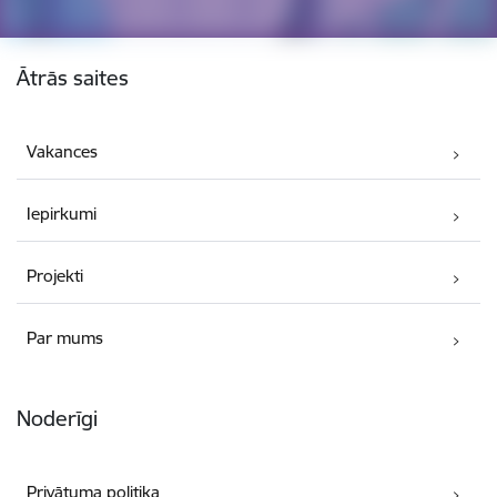
Kājene
Ātrās saites
Vakances
Iepirkumi
Projekti
Par mums
Noderīgi
Privātuma politika