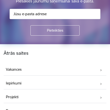
Piesakies jaunumu saņemšanai savā e-pastā.
Kājene
Ātrās saites
Vakances
Iepirkumi
Projekti