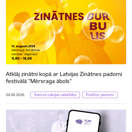
Atklāj zinātni kopā ar Latvijas Zinātnes padomi
festivālā "Mērsraga ābols"
04.08.2026.
Šveices-Latvijas sadarbība
PostDoc jaunumi