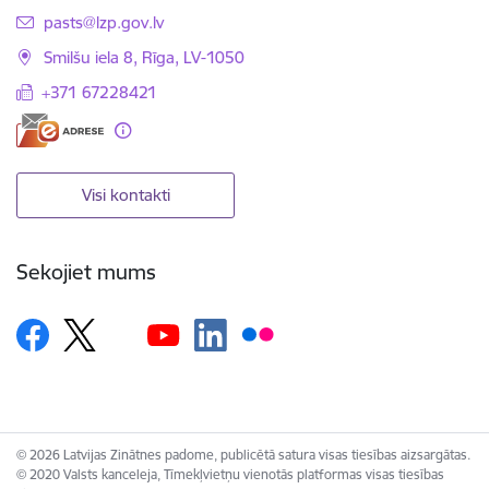
E-pasts:
pasts@lzp.gov.lv
Smilšu iela 8, Rīga, LV-1050
+371 67228421
Visi kontakti
Sekojiet mums
© 2026 Latvijas Zinātnes padome, publicētā satura visas tiesības aizsargātas.
© 2020 Valsts kanceleja, Tīmekļvietņu vienotās platformas visas tiesības