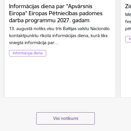
Informācijas diena par "Apvārsnis
Zi
Eiropa" Eiropas Pētniecības padomes
Mē
darba programmu 2027. gadam
fes
13. augustā notiks visu trīs Baltijas valstu Nacionālo
pē
kontaktpunktu rīkota informācijas diena, kurā tiks
P
sniegta informācija par…
Informācijas diena
Visi notikumi