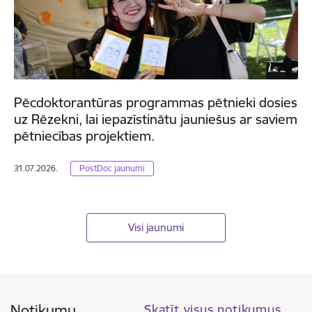
Pēcdoktorantūras programmas pētnieki dosies
uz Rēzekni, lai iepazīstinātu jauniešus ar saviem
pētniecības projektiem.
31.07.2026.
PostDoc jaunumi
Visi jaunumi
Notikumu
Skatīt visus notikumus