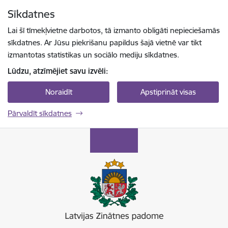
Pāriet uz lapas saturu
Sīkdatnes
Spied
lai meklētu
Enter
Lai šī tīmekļvietne darbotos, tā izmanto obligāti nepieciešamās
sīkdatnes. Ar Jūsu piekrišanu papildus šajā vietnē var tikt
izmantotas statistikas un sociālo mediju sīkdatnes.
Lūdzu, atzīmējiet savu izvēli:
Noraidīt
Apstiprināt visas
Pārvaldīt sīkdatnes
Latvijas Zinātnes padome