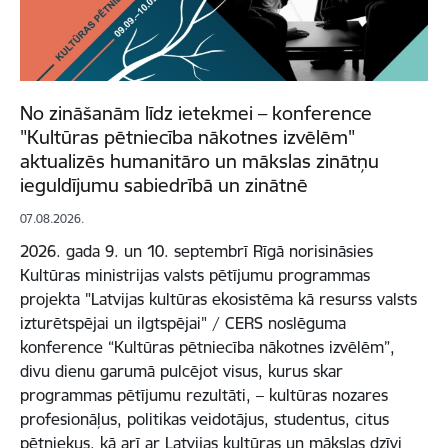
No zināšanām līdz ietekmei – konference
"Kultūras pētniecība nākotnes izvēlēm"
aktualizēs humanitāro un mākslas zinātņu
ieguldījumu sabiedrībā un zinātnē
07.08.2026.
2026. gada 9. un 10. septembrī Rīgā norisināsies
Kultūras ministrijas valsts pētījumu programmas
projekta "Latvijas kultūras ekosistēma kā resurss valsts
izturētspējai un ilgtspējai" / CERS noslēguma
konference “Kultūras pētniecība nākotnes izvēlēm”,
divu dienu garumā pulcējot visus, kurus skar
programmas pētījumu rezultāti, – kultūras nozares
profesionāļus, politikas veidotājus, studentus, citus
pētniekus, kā arī ar Latvijas kultūras un mākslas dzīvi