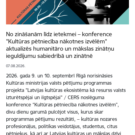
No zināšanām līdz ietekmei – konference
"Kultūras pētniecība nākotnes izvēlēm"
aktualizēs humanitāro un mākslas zinātņu
ieguldījumu sabiedrībā un zinātnē
07.08.2026.
2026. gada 9. un 10. septembrī Rīgā norisināsies
Kultūras ministrijas valsts pētījumu programmas
projekta "Latvijas kultūras ekosistēma kā resurss valsts
izturētspējai un ilgtspējai" / CERS noslēguma
konference “Kultūras pētniecība nākotnes izvēlēm”,
divu dienu garumā pulcējot visus, kurus skar
programmas pētījumu rezultāti, – kultūras nozares
profesionāļus, politikas veidotājus, studentus, citus
pētniekus, kā arī ar Latvijas kultūras un mākslas dzīvi