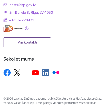
E-pasts:
pasts@lzp.gov.lv
Smilšu iela 8, Rīga, LV-1050
+371 67228421
Visi kontakti
Sekojiet mums
© 2026 Latvijas Zinātnes padome, publicētā satura visas tiesības aizsargātas.
© 2020 Valsts kanceleja, Tīmekļvietņu vienotās platformas visas tiesības