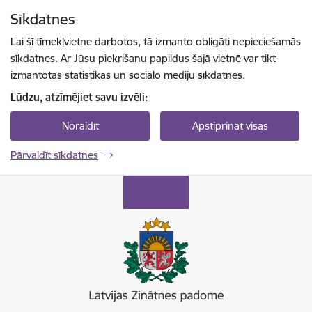
Pāriet uz lapas saturu
Sīkdatnes
Spied
lai meklētu
Enter
Lai šī tīmekļvietne darbotos, tā izmanto obligāti nepieciešamās
sīkdatnes. Ar Jūsu piekrišanu papildus šajā vietnē var tikt
izmantotas statistikas un sociālo mediju sīkdatnes.
Lūdzu, atzīmējiet savu izvēli:
Noraidīt
Apstiprināt visas
Pārvaldīt sīkdatnes
Latvijas Zinātnes padome