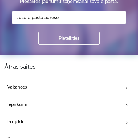
Piesakies jaunumu saņemšanai savā e-pastā.
Kājene
Ātrās saites
Vakances
Iepirkumi
Projekti