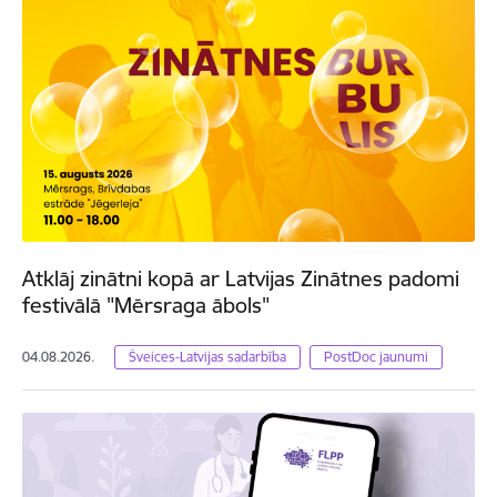
Atklāj zinātni kopā ar Latvijas Zinātnes padomi
festivālā "Mērsraga ābols"
04.08.2026.
Šveices-Latvijas sadarbība
PostDoc jaunumi