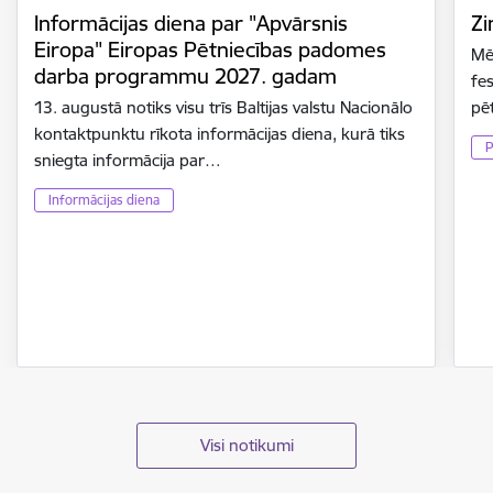
Informācijas diena par "Apvārsnis
Zi
Eiropa" Eiropas Pētniecības padomes
Mē
darba programmu 2027. gadam
fes
13. augustā notiks visu trīs Baltijas valstu Nacionālo
pē
kontaktpunktu rīkota informācijas diena, kurā tiks
P
sniegta informācija par…
Informācijas diena
Visi notikumi