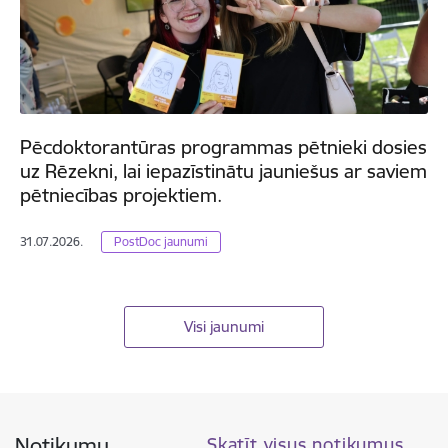
Pēcdoktorantūras programmas pētnieki dosies
uz Rēzekni, lai iepazīstinātu jauniešus ar saviem
pētniecības projektiem.
31.07.2026.
PostDoc jaunumi
Visi jaunumi
Notikumu
Skatīt visus notikumus