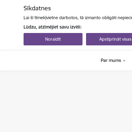
Pāriet uz lapas saturu
Sīkdatnes
Lai šī tīmekļvietne darbotos, tā izmanto obligāti nepiec
Lūdzu, atzīmējiet savu izvēli:
Noraidīt
Apstiprināt visas
Par mums
Latvijas Zinātnes padome