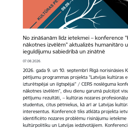
No zināšanām līdz ietekmei – konference "
nākotnes izvēlēm" aktualizēs humanitāro u
ieguldījumu sabiedrībā un zinātnē
07.08.2026.
2026. gada 9. un 10. septembrī Rīgā norisināsies Ku
pētījumu programmas projekta "Latvijas kultūras e
izturētspējai un ilgtspējai" / CERS noslēguma konf
nākotnes izvēlēm”, divu dienu garumā pulcējot vi
pētījumu rezultāti, – kultūras nozares profesionāļus
studentus, citus pētniekus, kā arī ar Latvijas kultūr
interesentus. Konferencē tiks atklāta projekta iet
identificēto nozares problēmu risinājumu ietekme
kultūrpolitiku un Latvijas iedzīvotājiem. Konferenci