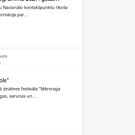
lstu Nacionālo kontaktpunktu rīkota
nformācija par…
vieta
s
ols"
ā zinātnes festivāla "Mērsraga
taigas, sarunas un…