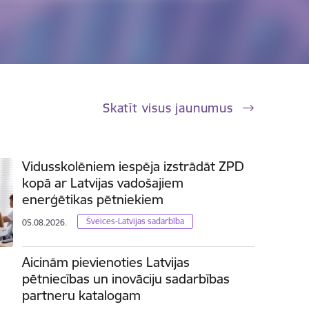
Skatīt visus jaunumus
Vidusskolēniem iespēja izstrādāt ZPD
kopā ar Latvijas vadošajiem
enerģētikas pētniekiem
Šveices-Latvijas sadarbība
05.08.2026.
Aicinām pievienoties Latvijas
pētniecības un inovāciju sadarbības
partneru katalogam