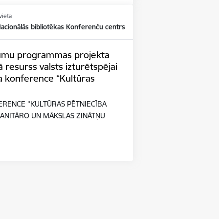
vieta
Nacionālās bibliotēkas Konferenču centrs
tījumu programmas projekta
 resurss valsts izturētspējai
a konference “Kultūras
ERENCE “KULTŪRAS PĒTNIECĪBA
ANITĀRO UN MĀKSLAS ZINĀTŅU