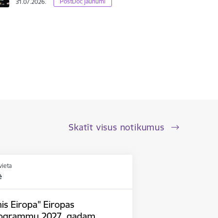
PostDoc jaunumi
31.07.2026.
Skatīt visus notikumus
vieta
ē
is Eiropa" Eiropas
rogrammu 2027. gadam