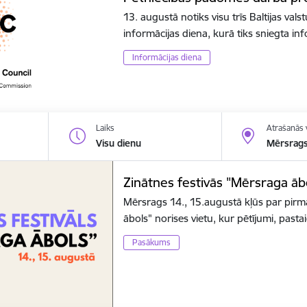
13. augustā notiks visu trīs Baltijas va
informācijas diena, kurā tiks sniegta i
Informācijas diena
Laiks
Atrašanās 
Visu dienu
Mērsrag
Zinātnes festivās "Mērsraga āb
Mērsrags 14., 15.augustā kļūs par pirm
ābols" norises vietu, kur pētījumi, pas
Pasākums