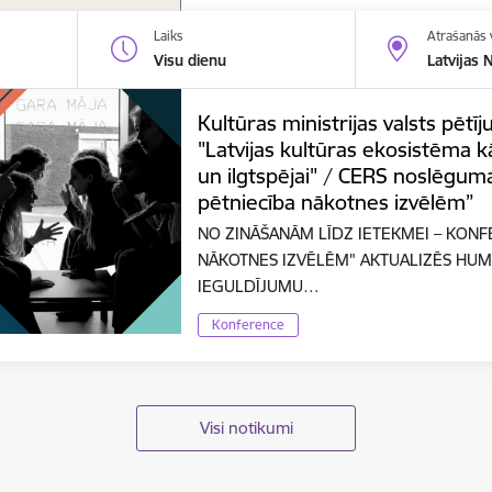
Laiks
Atrašanās 
Visu dienu
Latvijas 
Kultūras ministrijas valsts pē
"Latvijas kultūras ekosistēma kā
un ilgtspējai" / CERS noslēgum
pētniecība nākotnes izvēlēm”
NO ZINĀŠANĀM LĪDZ IETEKMEI – KONF
NĀKOTNES IZVĒLĒM" AKTUALIZĒS HUM
IEGULDĪJUMU…
Konference
Visi notikumi