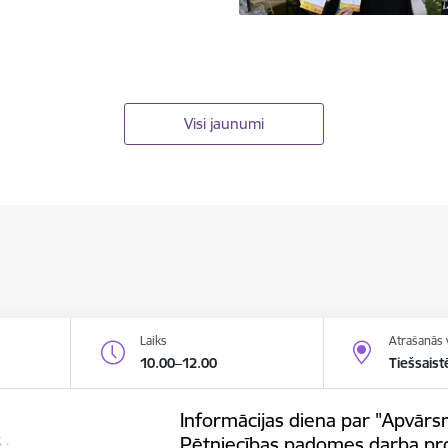
Visi jaunumi
Laiks
Atrašanās 
10.00–12.00
Tiešsaist
Informācijas diena par "Apvārsn
Pētniecības padomes darba p