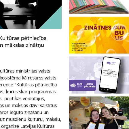
Kultūras pētniecība
n mākslas zinātņu
ltūras ministrijas valsts
kosistēma kā resurss valsts
erence “Kultūras pētniecība
sus, kurus skar programmas
, politikas veidotājus,
as un mākslas dzīvi saistītus
varos iegūto zināšanu un
 uz mūsdienu kultūru, mākslu,
 organizē Latvijas Kultūras