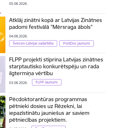
05.08.2026.
Atklāj zinātni kopā ar Latvijas Zinātnes
padomi festivālā "Mērsraga ābols"
04.08.2026.
Šveices-Latvijas sadarbība
PostDoc jaunumi
FLPP projekti stiprina Latvijas zinātnes
starptautisko konkurētspēju un rada
ilgtermiņa vērtību
FLPP Jaunumi
03.08.2026.
Pēcdoktorantūras programmas
pētnieki dosies uz Rēzekni, lai
iepazīstinātu jauniešus ar saviem
pētniecības projektiem.