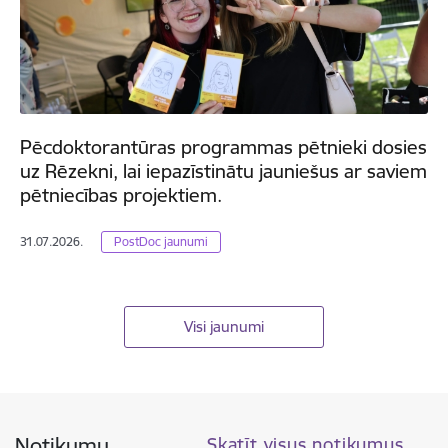
Pēcdoktorantūras programmas pētnieki dosies
uz Rēzekni, lai iepazīstinātu jauniešus ar saviem
pētniecības projektiem.
31.07.2026.
PostDoc jaunumi
Visi jaunumi
Notikumu
Skatīt visus notikumus