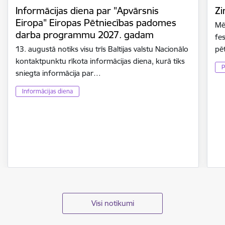
Informācijas diena par "Apvārsnis
Zi
Eiropa" Eiropas Pētniecības padomes
Mē
darba programmu 2027. gadam
fes
13. augustā notiks visu trīs Baltijas valstu Nacionālo
pē
kontaktpunktu rīkota informācijas diena, kurā tiks
P
sniegta informācija par…
Informācijas diena
Visi notikumi