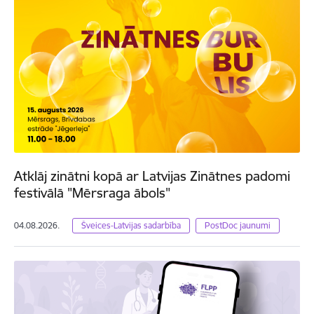
Atklāj zinātni kopā ar Latvijas Zinātnes padomi
festivālā "Mērsraga ābols"
04.08.2026.
Šveices-Latvijas sadarbība
PostDoc jaunumi