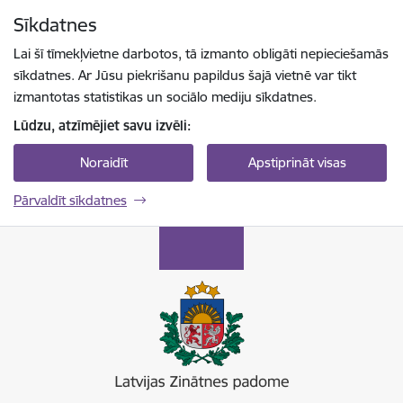
Pāriet uz lapas saturu
Sīkdatnes
Spied
lai meklētu
Enter
Lai šī tīmekļvietne darbotos, tā izmanto obligāti nepieciešamās
sīkdatnes. Ar Jūsu piekrišanu papildus šajā vietnē var tikt
izmantotas statistikas un sociālo mediju sīkdatnes.
Lūdzu, atzīmējiet savu izvēli:
Noraidīt
Apstiprināt visas
Pārvaldīt sīkdatnes
Latvijas Zinātnes padome