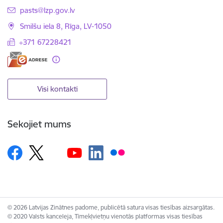
E-pasts:
pasts@lzp.gov.lv
Smilšu iela 8, Rīga, LV-1050
+371 67228421
Visi kontakti
Sekojiet mums
© 2026 Latvijas Zinātnes padome, publicētā satura visas tiesības aizsargātas.
© 2020 Valsts kanceleja, Tīmekļvietņu vienotās platformas visas tiesības