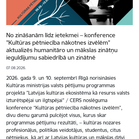
No zināšanām līdz ietekmei – konference
"Kultūras pētniecība nākotnes izvēlēm"
aktualizēs humanitāro un mākslas zinātņu
ieguldījumu sabiedrībā un zinātnē
07.08.2026.
2026. gada 9. un 10. septembrī Rīgā norisināsies
Kultūras ministrijas valsts pētījumu programmas
projekta "Latvijas kultūras ekosistēma kā resurss valsts
izturētspējai un ilgtspējai" / CERS noslēguma
konference “Kultūras pētniecība nākotnes izvēlēm”,
divu dienu garumā pulcējot visus, kurus skar
programmas pētījumu rezultāti, – kultūras nozares
profesionāļus, politikas veidotājus, studentus, citus
pētniekus, kā arī ar Latvijas kultūras un mākslas dzīvi