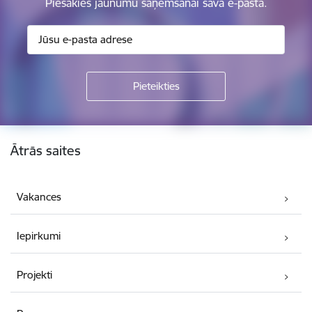
Piesakies jaunumu saņemšanai savā e-pastā.
Kājene
Ātrās saites
Vakances
Iepirkumi
Projekti