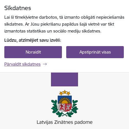
Pāriet uz lapas saturu
Sīkdatnes
Spied
lai meklētu
Enter
Lai šī tīmekļvietne darbotos, tā izmanto obligāti nepieciešamās
sīkdatnes. Ar Jūsu piekrišanu papildus šajā vietnē var tikt
izmantotas statistikas un sociālo mediju sīkdatnes.
Lūdzu, atzīmējiet savu izvēli:
Noraidīt
Apstiprināt visas
Pārvaldīt sīkdatnes
Latvijas Zinātnes padome