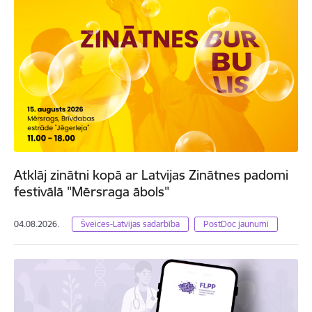
Atklāj zinātni kopā ar Latvijas Zinātnes padomi
festivālā "Mērsraga ābols"
04.08.2026.
Šveices-Latvijas sadarbība
PostDoc jaunumi