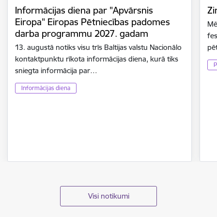
Informācijas diena par "Apvārsnis
Zi
Eiropa" Eiropas Pētniecības padomes
Mē
darba programmu 2027. gadam
fes
13. augustā notiks visu trīs Baltijas valstu Nacionālo
pē
kontaktpunktu rīkota informācijas diena, kurā tiks
P
sniegta informācija par…
Informācijas diena
Visi notikumi