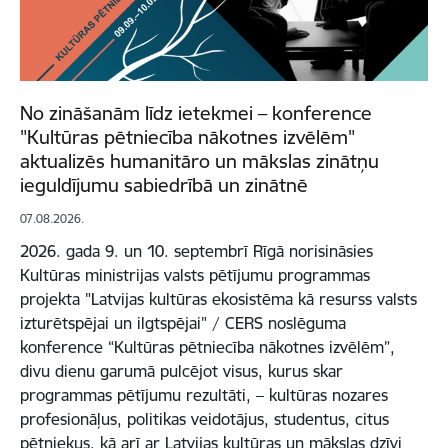
No zināšanām līdz ietekmei – konference
"Kultūras pētniecība nākotnes izvēlēm"
aktualizēs humanitāro un mākslas zinātņu
ieguldījumu sabiedrībā un zinātnē
07.08.2026.
2026. gada 9. un 10. septembrī Rīgā norisināsies
Kultūras ministrijas valsts pētījumu programmas
projekta "Latvijas kultūras ekosistēma kā resurss valsts
izturētspējai un ilgtspējai" / CERS noslēguma
konference “Kultūras pētniecība nākotnes izvēlēm”,
divu dienu garumā pulcējot visus, kurus skar
programmas pētījumu rezultāti, – kultūras nozares
profesionāļus, politikas veidotājus, studentus, citus
pētniekus, kā arī ar Latvijas kultūras un mākslas dzīvi