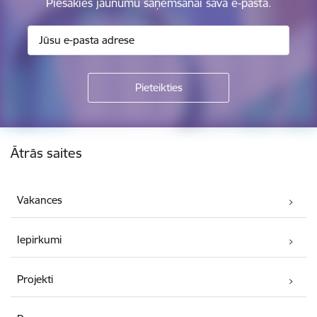
Piesakies jaunumu saņemšanai savā e-pastā.
Kājene
Ātrās saites
Vakances
Iepirkumi
Projekti