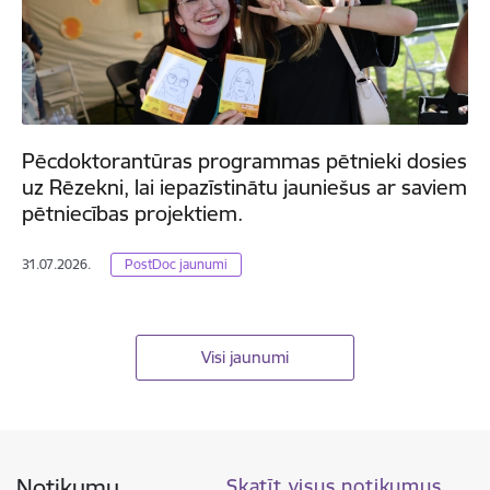
Pēcdoktorantūras programmas pētnieki dosies
uz Rēzekni, lai iepazīstinātu jauniešus ar saviem
pētniecības projektiem.
31.07.2026.
PostDoc jaunumi
Visi jaunumi
Notikumu
Skatīt visus notikumus