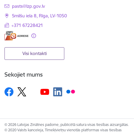
E-pasts:
pasts@lzp.gov.lv
Smilšu iela 8, Rīga, LV-1050
+371 67228421
Visi kontakti
Sekojiet mums
© 2026 Latvijas Zinātnes padome, publicētā satura visas tiesības aizsargātas.
© 2020 Valsts kanceleja, Tīmekļvietņu vienotās platformas visas tiesības