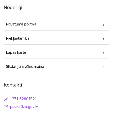
Noderīgi
Privātuma politika
Piekļūstamība
Lapas karte
Sīkdatņu izvēles maiņa
Kontakti
+371 62801521
E-pasts:
pasts@lzp.gov.lv