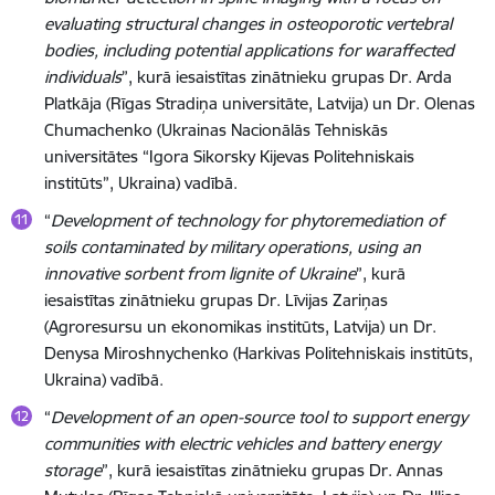
evaluating structural changes in osteoporotic vertebral
bodies, including potential applications for waraffected
individuals
”, kurā iesaistītas zinātnieku grupas Dr. Arda
Platkāja (Rīgas Stradiņa universitāte, Latvija) un Dr. Olenas
Chumachenko (Ukrainas Nacionālās Tehniskās
universitātes “Igora Sikorsky Kijevas Politehniskais
institūts”, Ukraina) vadībā.
“
Development of technology for phytoremediation of
soils contaminated by military operations, using an
innovative sorbent from lignite of Ukraine
”, kurā
iesaistītas zinātnieku grupas Dr. Līvijas Zariņas
(Agroresursu un ekonomikas institūts, Latvija) un Dr.
Denysa Miroshnychenko (Harkivas Politehniskais institūts,
Ukraina) vadībā.
“
Development of an open-source tool to support energy
communities with electric vehicles and battery energy
storage
”, kurā iesaistītas zinātnieku grupas Dr. Annas