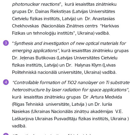
photonuclear reactions
”, kurā iesaistītas zinātnieku
grupas Dr. Dainas Riekstiņas (Latvijas Universitātes
Cietvielu fizikas institūts, Latvija) un Dr. Anastasiias
Chekhovskas (
Nacionālais Zinātnes centrs
“
Harkivas
Fizikas un tehnoloģiju institūts”, Ukraina)
vadībā.
“
Synthesis and investigation of new optical materials for
emerging applications”,
kurā iesaistītas zinātnieku grupas
Dr. Jeļenas Butikovas (Latvijas Universitātes Cietvielu
fizikas institūts, Latvija) un Dr. Halynas Klym (Ļvivas
Politehniskā nacionālā universitāte, Ukraina) vadībā.
“Controllable formation of TiO2 nanolayer on Ti substrate
heterostructure by laser radiation for space applications”
,
kurā iesaistītas
zinātnieku grupas Dr .Artura Medvida
(Rīgas Tehniskā universitāte, Latvija ) un Dr. Iuriia
Nasiekas (Ukrainas Nacionālās zinātņu akadēmijas V.E.
Laškarjova Ukrainas Pusvadītāju fizikas institūts,
Ukraina
)
vadībā.