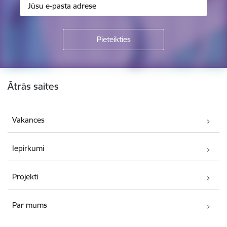
Kājene
Ātrās saites
Vakances
Iepirkumi
Projekti
Par mums