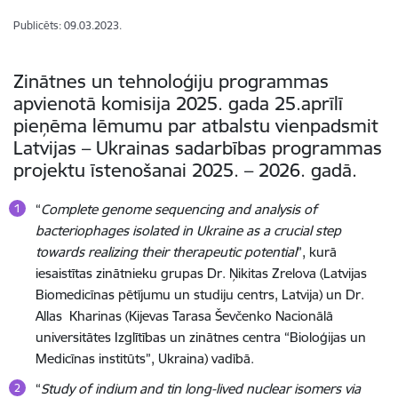
Publicēts: 09.03.2023.
Zinātnes un tehnoloģiju programmas
apvienotā komisija 2025. gada 25.aprīlī
pieņēma lēmumu par atbalstu vienpadsmit
Latvijas – Ukrainas sadarbības programmas
projektu īstenošanai 2025. – 2026. gadā.
“
Complete genome sequencing and analysis of
bacteriophages isolated in Ukraine as a crucial step
towards realizing their therapeutic potential
”, kurā
iesaistītas zinātnieku grupas Dr.
Ņikitas Zrelov
a (Latvijas
Biomedicīnas pētījumu un studiju centrs, Latvija) un Dr.
Allas Kharinas (Kijevas Tarasa Ševčenko
Nacionālā
universitātes Izglītības un zinātnes centra “
Bioloģijas un
Medicīnas institūts”, Ukraina) vadībā.
“
Study of indium and tin long-lived nuclear isomers via