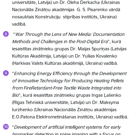
universitāte, Latvija) un Dr. Oleha Derkacha (
Ukrainas
Nacionālās Zinātņu akadēmijas G. S. Pisarenko vārdā
nosauktais Konstrukciju stiprības institūts, Ukraina
)
vadībā.
“
War Through the Lens of New Media: Documentation
Methods and Challenges in the Post-Digital Era
”, kurā
iesaistītas zinātnieku grupas Dr. Maijas Spuriņas (Latvijas
Kultūras Akadēmija, Latvija) un Dr. Yuliias Kovalenko
(Harkivas Valsts Kultūras akadēmijā, Ukraina) vadībā.
“
Enhancing Energy Efficiency through the Development
of Innovative Technology for Producing Heating Pellets
from FireRetardant-Free Textile Waste Integrated into
Bio
”, kurā iesaistītas zinātnieku grupas Ingas Ļašenko
(Rīgas Tehniskā universitāte, Latvija) un Dr. Maksyma
Iurzhenko (Ukrainas Nacionālās Zinātņu akadēmijas
E.O.Patona Elektrometināšanas institūts, Ukraina)
vadībā.
“
Development of artificial intelligent systems for early
biomarker detection in spine imaging with a focus on