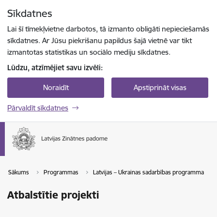
Pāriet uz lapas saturu
Sīkdatnes
Spied
lai meklētu
Enter
Lai šī tīmekļvietne darbotos, tā izmanto obligāti nepieciešamās
sīkdatnes. Ar Jūsu piekrišanu papildus šajā vietnē var tikt
izmantotas statistikas un sociālo mediju sīkdatnes.
Lūdzu, atzīmējiet savu izvēli:
Noraidīt
Apstiprināt visas
Pārvaldīt sīkdatnes
Sākums
Programmas
Latvijas – Ukrainas sadarbības programma
Atbalstītie projekti