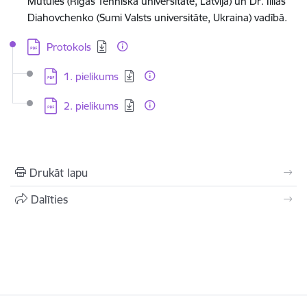
Mutules (Rīgas Tehniskā universitāte, Latvija) un Dr. Illias
Diahovchenko (Sumi Valsts universitāte, Ukraina) vadībā.
Lejupielādēt:
Protokols
Lejupielādēt:
1. pielikums
Lejupielādēt:
2. pielikums
Drukāt lapu
Dalīties