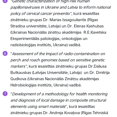
“Genetic characterization of high-risk human
papillomaviruses in Ukraine and Latvia to inform national
policy of cervical cancer preventio”,
kurā iesaistītas
zinātnieku grupas Dr. Marias Issagouliantis (Rīgas
Stradiņa universitāte,
Latvija
) un Dr. Elenas Kashubas
(
Ukrainas Nacionālās zinātņu akadēmijas
R.E.Kavetska
Eksperimentālās patoloģijas, onkoloģijas un
radiobioloģijas institūts, Ukraina) vadībā.
“
Assessment of the Impact of radio-contamination on
perch and roach genomes based on sensitive genetic
markers”
,
kurā iesaistītas zinātnieku grupas Dr.
Daliusa
Butkauskas (Latvijas Universitāte, Latvija) un Dr. Dmitrija
Gudkova (Ukrainas Nacionālās Zinātņu akadēmijas
Hidrobioloģijas institūts, Ukraina) vadībā.
“
Development of a methodology for health monitoring
and diagnosis of local damage in composite structural
elements using smart materials
”, kurā iesaistītas
zinātnieku grupas Dr. Andreja Kovaļova (Rīgas Tehniskā