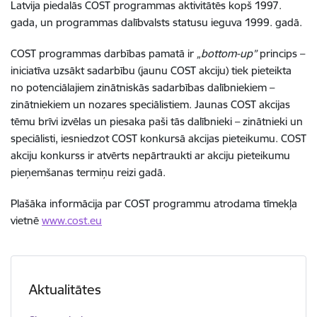
Latvija piedalās COST programmas aktivitātēs kopš 1997.
gada, un programmas dalībvalsts statusu ieguva 1999. gadā.
COST programmas darbības pamatā ir
„bottom-up”
princips –
iniciatīva uzsākt sadarbību (jaunu COST akciju) tiek pieteikta
no potenciālajiem zinātniskās sadarbības dalībniekiem –
zinātniekiem un nozares speciālistiem. Jaunas COST akcijas
tēmu brīvi izvēlas un piesaka paši tās dalībnieki – zinātnieki un
speciālisti, iesniedzot COST konkursā akcijas pieteikumu. COST
akciju konkurss ir atvērts nepārtraukti ar akciju pieteikumu
pieņemšanas termiņu reizi gadā.
Plašāka informācija par COST programmu atrodama tīmekļa
vietnē
www.cost.eu
Aktualitātes