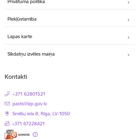
Privātuma politika
Piekļūstamība
Lapas karte
Sīkdatņu izvēles maiņa
Kontakti
+371 62801521
E-pasts:
pasts@lzp.gov.lv
Smilšu iela 8, Rīga, LV-1050
+371 67228421