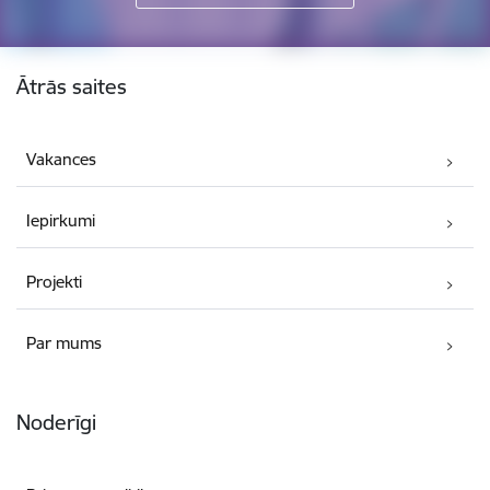
Kājene
Ātrās saites
Vakances
Iepirkumi
Projekti
Par mums
Noderīgi