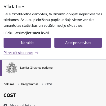
Pāriet uz lapas saturu
Sīkdatnes
Spied
lai meklētu
Enter
Lai šī tīmekļvietne darbotos, tā izmanto obligāti nepieciešamās
sīkdatnes. Ar Jūsu piekrišanu papildus šajā vietnē var tikt
izmantotas statistikas un sociālo mediju sīkdatnes.
Lūdzu, atzīmējiet savu izvēli:
Noraidīt
Apstiprināt visas
Pārvaldīt sīkdatnes
Sākums
Programmas
COST
COST
Atskaņot tekstu