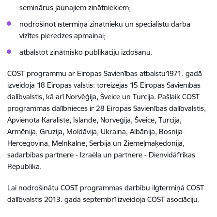
seminārus jaunajiem zinātniekiem;
nodrošinot īstermiņa zinātnieku un speciālistu darba
vizītes pieredzes apmaiņai;
atbalstot zinātnisko publikāciju izdošanu.
COST programmu ar Eiropas Savienības atbalstu1971. gadā
izveidoja 18 Eiropas valstis: toreizējās 15 Eiropas Savienības
dalībvalstis, kā arī Norvēģija, Šveice un Turcija. Pašlaik COST
programmas dalībnieces ir 28 Eiropas Savienības dalībvalstis,
Apvienotā Karaliste, Islande, Norvēģija, Šveice, Turcija,
Armēnija, Gruzija, Moldāvija, Ukraina, Albānija, Bosnija-
Hercegovina, Melnkalne, Serbija un Ziemeļmaķedonija,
sadarbības partnere - Izraēla un partnere - Dienvidāfrikas
Republika.
Lai nodrošinātu COST programmas darbību ilgtermiņā COST
dalībvalstis 2013. gada septembrī izveidoja COST asociāciju.