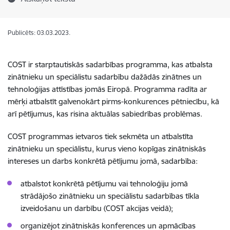
Publicēts: 03.03.2023.
COST ir starptautiskās sadarbības programma, kas atbalsta
zinātnieku un speciālistu sadarbību dažādās zinātnes un
tehnoloģijas attīstības jomās Eiropā. Programma radīta ar
mērķi atbalstīt galvenokārt pirms-konkurences pētniecību, kā
arī pētījumus, kas risina aktuālas sabiedrības problēmas.
COST programmas ietvaros tiek sekmēta un atbalstīta
zinātnieku un speciālistu, kurus vieno kopīgas zinātniskās
intereses un darbs konkrētā pētījumu jomā, sadarbība:
atbalstot konkrētā pētījumu vai tehnoloģiju jomā
strādājošo zinātnieku un speciālistu sadarbības tīkla
izveidošanu un darbību (COST akcijas veidā);
organizējot zinātniskās konferences un apmācības