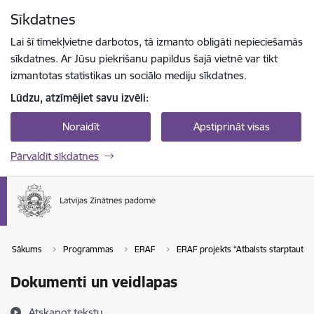
Pāriet uz lapas saturu
Sīkdatnes
Spied
lai meklētu
Enter
Lai šī tīmekļvietne darbotos, tā izmanto obligāti nepieciešamās
sīkdatnes. Ar Jūsu piekrišanu papildus šajā vietnē var tikt
izmantotas statistikas un sociālo mediju sīkdatnes.
Lūdzu, atzīmējiet savu izvēli:
Noraidīt
Apstiprināt visas
Pārvaldīt sīkdatnes
Sākums
Programmas
ERAF
ERAF projekts “Atbalsts starptautis
Dokumenti un veidlapas
Atskaņot tekstu