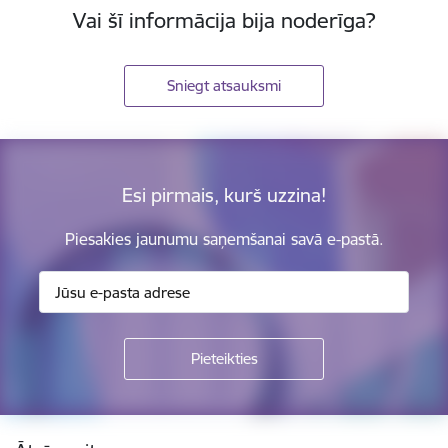
Vai šī informācija bija noderīga?
Sniegt atsauksmi
Esi pirmais, kurš uzzina!
Piesakies jaunumu saņemšanai savā e-pastā.
Kājene