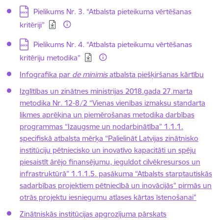
Lejupielādēt:
Pielikums Nr. 3. “Atbalsta pieteikuma vērtēšanas
kritēriji”
Lejupielādēt:
Pielikums Nr. 4. “Atbalsta pieteikumu vērtēšanas
kritēriju metodika”
Infografika par
de minimis
atbalsta piešķiršanas kārtību
Izglītības un zinātnes ministrijas 2018.gada 27.marta
metodika Nr. 12-8/2 “Vienas vienības izmaksu standarta
likmes aprēķina un piemērošanas metodika darbības
programmas “Izaugsme un nodarbinātība” 1.1.1.
specifiskā atbalsta mērķa “Palielināt Latvijas zinātnisko
institūciju pētniecisko un inovatīvo kapacitāti un spēju
piesaistīt ārējo finansējumu, ieguldot cilvēkresursos un
infrastruktūrā” 1.1.1.5. pasākuma “Atbalsts starptautiskās
sadarbības projektiem pētniecībā un inovācijās” pirmās un
otrās projektu iesniegumu atlases kārtas īstenošanai”
Zinātniskās institūcijas apgrozījuma pārskats