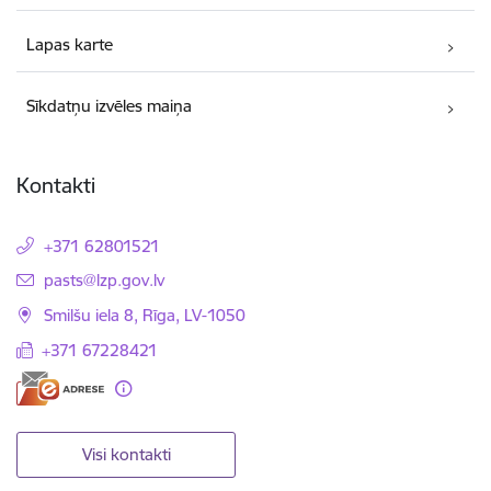
Lapas karte
Sīkdatņu izvēles maiņa
Kontakti
+371 62801521
E-pasts:
pasts@lzp.gov.lv
Smilšu iela 8, Rīga, LV-1050
+371 67228421
Visi kontakti