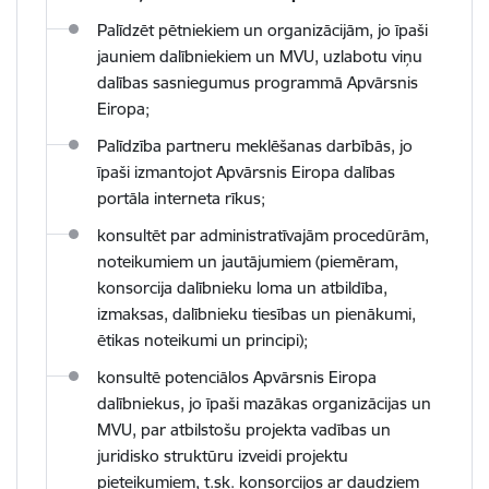
Palīdzēt pētniekiem un organizācijām, jo ​​īpaši
jauniem dalībniekiem un MVU, uzlabotu viņu
dalības sasniegumus programmā Apvārsnis
Eiropa;
Palīdzība partneru meklēšanas darbībās, jo
īpaši izmantojot Apvārsnis Eiropa dalības
portāla interneta rīkus;
konsultēt par administratīvajām procedūrām,
noteikumiem un jautājumiem (piemēram,
konsorcija dalībnieku loma un atbildība,
izmaksas, dalībnieku tiesības un pienākumi,
ētikas noteikumi un principi);
konsultē potenciālos Apvārsnis Eiropa
dalībniekus, jo īpaši mazākas organizācijas un
MVU, par atbilstošu projekta vadības un
juridisko struktūru izveidi projektu
pieteikumiem, t.sk. konsorcijos ar daudziem