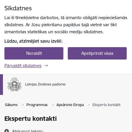
Pāriet uz lapas saturu
Sīkdatnes
Spied
lai meklētu
Enter
Lai šī tīmekļvietne darbotos, tā izmanto obligāti nepieciešamās
sīkdatnes. Ar Jūsu piekrišanu papildus šajā vietnē var tikt
izmantotas statistikas un sociālo mediju sīkdatnes.
Lūdzu, atzīmējiet savu izvēli:
Noraidīt
Apstiprināt visas
Pārvaldīt sīkdatnes
Sākums
Programmas
Apvārsnis Eiropa
Ekspertu kontakti
Ekspertu kontakti
Atskaņot tekstu