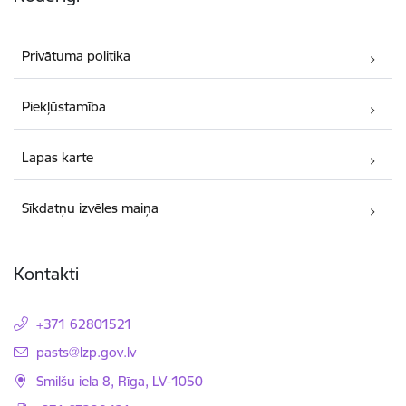
Privātuma politika
Piekļūstamība
Lapas karte
Sīkdatņu izvēles maiņa
Kontakti
+371 62801521
E-pasts:
pasts@lzp.gov.lv
Smilšu iela 8, Rīga, LV-1050