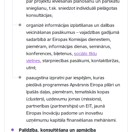
par projektu ieviešanas plānošanu un pārskatu
sniegšanu, t.sk. sniedzot individuāli pielāgotas
konsultācijas;
organizē informācijas izplatīšanas un dalības
veicināšanas pasākumus – vajadzības gadījumā
sadarbībā ar Eiropas Komisijas dienestiem,
piemēram, informācijas dienas, seminārus,
konferences, biļetenus,
sociālo tīklu
vietnes
,
starpniecības pasākumi, kontaktbiržas,
utml;
paaugstina izpratni par iespējām, kuras
piedāvā programmas Apvārsnis Eiropa pīlāri un
īpašās daļas, piemēram, tematiskās kopas
(
clusters
), uzdevumu jomas (
missions
),
partnerības (
partnerships
) un EIT, jaunā
Eiropas Inovāciju padome un inovatīvu
uzņēmumu kapitāla finansēšanas mehānismi.
Palīdzība, konsultēšana un apmācība