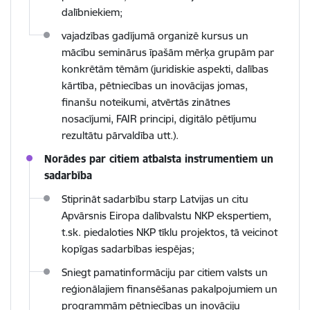
dalībniekiem;
vajadzības gadījumā organizē kursus un
mācību seminārus īpašām mērķa grupām par
konkrētām tēmām (juridiskie aspekti, dalības
kārtība, pētniecības un inovācijas jomas,
finanšu noteikumi, atvērtās zinātnes
nosacījumi, FAIR principi, digitālo pētījumu
rezultātu pārvaldība utt.).
Norādes par citiem atbalsta instrumentiem un
sadarbība
Stiprināt sadarbību starp Latvijas un citu
Apvārsnis Eiropa dalībvalstu NKP ekspertiem,
t.sk. piedaloties NKP tīklu projektos, tā veicinot
kopīgas sadarbības iespējas;
Sniegt pamatinformāciju par citiem valsts un
reģionālajiem finansēšanas pakalpojumiem un
programmām pētniecības un inovāciju