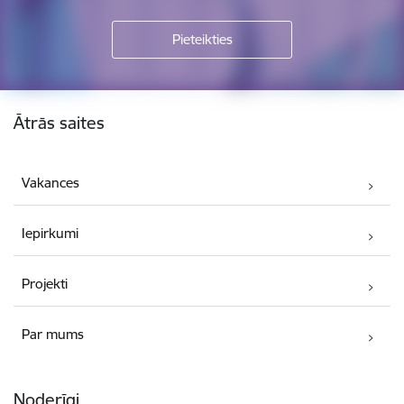
Kājene
Ātrās saites
Vakances
Iepirkumi
Projekti
Par mums
Noderīgi