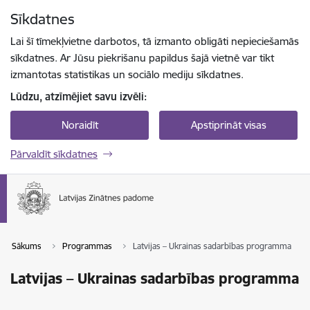
Pāriet uz lapas saturu
Sīkdatnes
Spied
lai meklētu
Enter
Lai šī tīmekļvietne darbotos, tā izmanto obligāti nepieciešamās
sīkdatnes. Ar Jūsu piekrišanu papildus šajā vietnē var tikt
izmantotas statistikas un sociālo mediju sīkdatnes.
Lūdzu, atzīmējiet savu izvēli:
Noraidīt
Apstiprināt visas
Pārvaldīt sīkdatnes
Sākums
Programmas
Latvijas – Ukrainas sadarbības programma
Latvijas – Ukrainas sadarbības programma