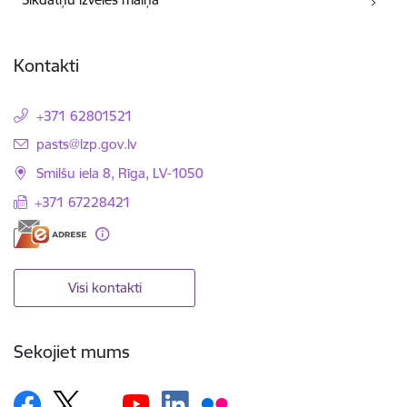
Kontakti
+371 62801521
E-pasts:
pasts@lzp.gov.lv
Smilšu iela 8, Rīga, LV-1050
+371 67228421
Visi kontakti
Sekojiet mums