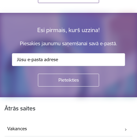
Esi pirmais, kurš uzzina!
Piesakies jaunumu saņemšanai savā e-pastā.
Kājene
Ātrās saites
Vakances