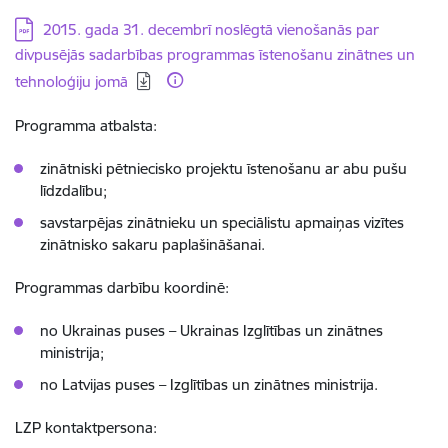
Lejupielādēt:
2015. gada 31. decembrī noslēgtā vienošanās par
divpusējās sadarbības programmas īstenošanu zinātnes un
tehnoloģiju jomā
Programma atbalsta:
zinātniski pētniecisko projektu īstenošanu ar abu pušu
līdzdalību;
savstarpējas zinātnieku un speciālistu apmaiņas vizītes
zinātnisko sakaru paplašināšanai.
Programmas darbību koordinē:
no Ukrainas puses – Ukrainas Izglītības un zinātnes
ministrija;
no Latvijas puses – Izglītības un zinātnes ministrija.
LZP kontaktpersona: