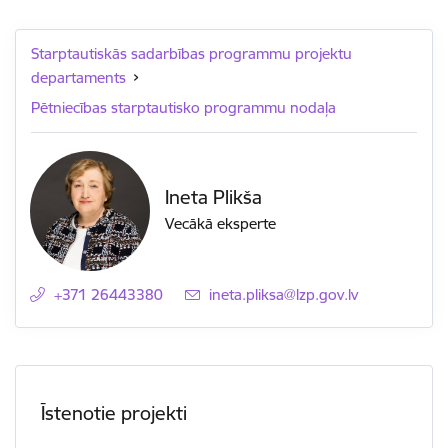
Starptautiskās sadarbības programmu projektu
departaments
Pētniecības starptautisko programmu nodaļa
Ineta Plikša
Vecākā eksperte
+371 26443380
E-pasts:
ineta.pliksa@lzp.gov.lv
Īstenotie projekti