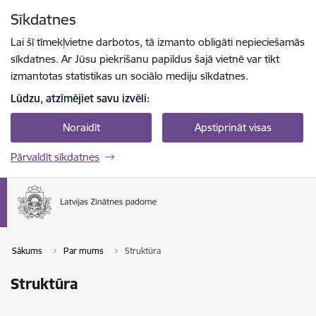
Pāriet uz lapas saturu
Sīkdatnes
Spied
lai meklētu
Enter
Lai šī tīmekļvietne darbotos, tā izmanto obligāti nepieciešamās
sīkdatnes. Ar Jūsu piekrišanu papildus šajā vietnē var tikt
izmantotas statistikas un sociālo mediju sīkdatnes.
Lūdzu, atzīmējiet savu izvēli:
Noraidīt
Apstiprināt visas
Pārvaldīt sīkdatnes
Sākums
Par mums
Struktūra
Struktūra