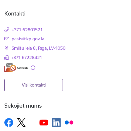
Kontakti
+371 62801521
E-pasts:
pasts@lzp.gov.lv
Smilšu iela 8, Rīga, LV-1050
+371 67228421
Visi kontakti
Sekojiet mums