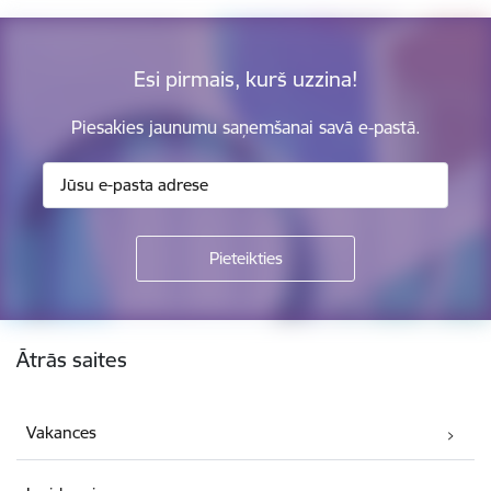
Esi pirmais, kurš uzzina!
Piesakies jaunumu saņemšanai savā e-pastā.
Kājene
Ātrās saites
Vakances