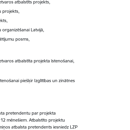
aros atbalstīts projekts,
s projekts,
kts,
organizēšanai Latvijā,
pētījumu posms,
tvaros atbalstīta projekta īstenošanai,
tenošanai piešķir Izglītības un zinātnes
sta pretendentu par projekta
 12 mēnešiem. Atbalstīto projektu
rmiņos atbalsta pretendents iesniedz LZP