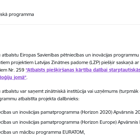
tiskā programma
u atbalstu Eiropas Savienības pētniecības un inovācijas program
ātiem projektiem Latvijas Zinātnes padome (LZP) piešķir saskaņā ar
iem Nr. 259
“Atbalsts piešķiršanas kārtība dalībai starptautis
loģiju jomā”
.
u atbalstu var saņemt zinātniskā institūcija vai uzņēmums (turpmāk 
rammu atbalstīta projekta dalībnieks:
ecības un inovācijas pamatprogramma (Horizon 2020) Apvārsnis 2
ecības un inovācijas pamatprogramma (Horizon Europe) Apvārsnis 
ecības un mācību programma EURATOM,