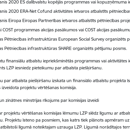
snis 2020 ES dalībvalstu kopējās programmas vai kopuzņēmuma ietv
snis 2020 ERA-Net Cofund aktivitātes ietvaros atbalstīts pētniecība
nis Eiropa Eiropas Partnerības ietvaros atbalstīts pētniecības proje
ai COST programmas akcijas pasākumos vai COST akcijas pasākumu 
as Pētniecības infrastruktūras European Social Survey organizēts 
as Pētniecības infrastruktūras SHARE organizēts pētījumu posms.
tu finansiālu atbalstu iepriekšminētās programmas vai aktivitātes ie
ts LZP iesniedz pieteikumu par atbalsta piešķiršanu.
u par atbalsta piešķiršanu izskata un finansiālo atbalstu projekta īs
s izveidota projektu vērtēšanas komisija.
 un zinātnes minstrijas rīkojums par komisijas izveidi
r projektu vērtēšanas komisijas lēmumu LZP slēdz līgumu ar atbal
u. Projektu īsteno pa posmiem, kas katrs tiek plānots apmēram uz
 atbilstoši līgumā noteiktajam uzrauga LZP. Līgumā norādītajos te