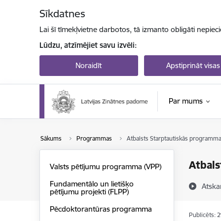
Pāriet uz lapas saturu
Sīkdatnes
Lai šī tīmekļvietne darbotos, tā izmanto obligāti nepiec
Lūdzu, atzīmējiet savu izvēli:
Noraidīt
Apstiprināt visas
Par mums
Sākums
Programmas
Atbalsts Starptautiskās programma
Atbals
Valsts pētījumu programma (VPP)
Fundamentālo un lietišķo
Atska
pētījumu projekti (FLPP)
Pēcdoktorantūras programma
Publicēts: 