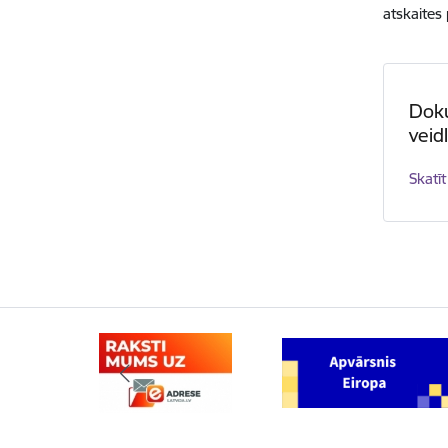
atskaites
Dok
veid
Skatīt