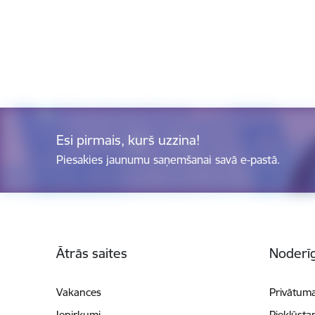
Esi pirmais, kurš uzzina!
Piesakies jaunumu saņemšanai savā e-pastā.
Kājene
Ātrās saites
Noderīg
Vakances
Privātuma
Iepirkumi
Piekļūsta