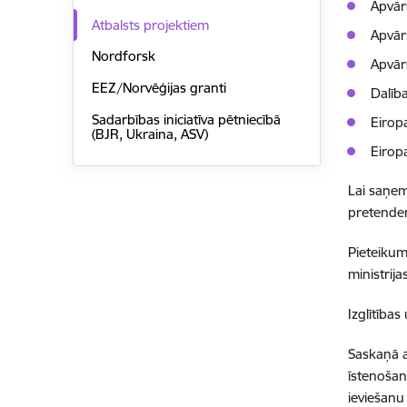
Apvār
Atbalsts projektiem
Apvār
Nordforsk
Apvārs
EEZ/Norvēģijas granti
Dalīb
Sadarbības iniciatīva pētniecībā
Eirop
(BJR, Ukraina, ASV)
Eirop
Lai saņem
pretenden
Pieteikum
ministrija
Izglītības
Saskaņā a
īstenošan
ieviešanu