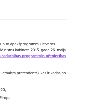
mu un to apakšprogrammu ietvaros
 Ministru kabineta 2015. gada 26. maija
kās sadarbības programmās pētniecības
– atbalsta pretendents), kas ir kādas no
020,
Eiropa,