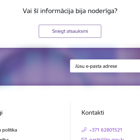
Vai šī informācija bija noderīga?
Sniegt atsauksmi
i
Kontakti
 politika
+371 62801521
E-pasts:
pasts@lzp.gov.lv
mība