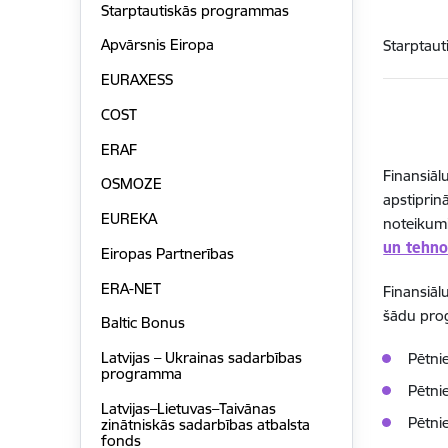
Starptautiskās programmas
Apvārsnis Eiropa
Starptau
EURAXESS
COST
ERAF
Finansiāl
OSMOZE
apstiprin
EUREKA
noteikum
un tehno
Eiropas Partnerības
ERA-NET
Finansiāl
šādu prog
Baltic Bonus
Latvijas – Ukrainas sadarbības
Pētni
programma
Pētni
Latvijas–Lietuvas–Taivānas
Pētni
zinātniskās sadarbības atbalsta
fonds