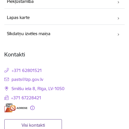
Piekļūstamība
Lapas karte
Sīkdatņu izvēles maiņa
Kontakti
+371 62801521
E-pasts:
pasts@lzp.gov.lv
Smilšu iela 8, Rīga, LV-1050
+371 67228421
Visi kontakti