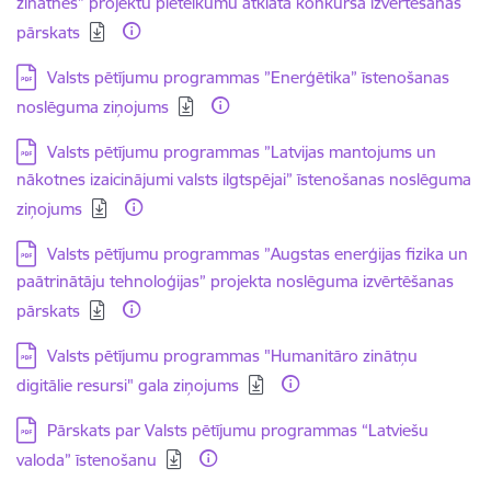
zinātnes” projektu pieteikumu atklātā konkursa izvērtēšanas
pārskats
Lejupielādēt:
Valsts pētījumu programmas ”Enerģētika” īstenošanas
noslēguma ziņojums
Lejupielādēt:
Valsts pētījumu programmas ”Latvijas mantojums un
nākotnes izaicinājumi valsts ilgtspējai” īstenošanas noslēguma
ziņojums
Lejupielādēt:
Valsts pētījumu programmas ”Augstas enerģijas fizika un
paātrinātāju tehnoloģijas” projekta noslēguma izvērtēšanas
pārskats
Lejupielādēt:
Valsts pētījumu programmas "Humanitāro zinātņu
digitālie resursi" gala ziņojums
Lejupielādēt:
Pārskats par Valsts pētījumu programmas “Latviešu
valoda” īstenošanu