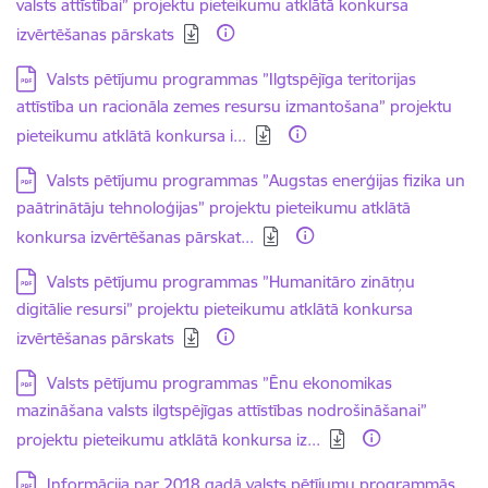
valsts attīstībai” projektu pieteikumu atklātā konkursa
izvērtēšanas pārskats
Lejupielādēt:
Valsts pētījumu programmas ”Ilgtspējīga teritorijas
attīstība un racionāla zemes resursu izmantošana” projektu
pieteikumu atklātā konkursa i...
Lejupielādēt:
Valsts pētījumu programmas ”Augstas enerģijas fizika un
paātrinātāju tehnoloģijas” projektu pieteikumu atklātā
konkursa izvērtēšanas pārskat...
Lejupielādēt:
Valsts pētījumu programmas ”Humanitāro zinātņu
digitālie resursi” projektu pieteikumu atklātā konkursa
izvērtēšanas pārskats
Lejupielādēt:
Valsts pētījumu programmas ”Ēnu ekonomikas
mazināšana valsts ilgtspējīgas attīstības nodrošināšanai”
projektu pieteikumu atklātā konkursa iz...
Lejupielādēt:
Informācija par 2018.gadā valsts pētījumu programmās