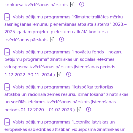
konkursa izvērtēšanas pārskats
Lejupielādēt:
Valsts pētījumu programmas "Klimatneitralitātes mērķu
sasniegšanas lēmumu pieņemšanas atbalsta sistēma” 2023.–
2025. gadam projektu pieteikumu atklātā konkursa
izvērtēšanas pārskats
Lejupielādēt:
Valsts pētījumu programmas "Inovāciju fonds – nozaru
pētījumu programma" zinātniskās un sociālās ietekmes
vidusposma izvērtēšanas pārskats (īstenošanas periods
1.12.2022.-30.11. 2024.)
Lejupielādēt:
Valsts pētījumu programmas “llgtspējīga teritorijas
attīstība un racionāla zemes resursu izmantošana” zinātniskās
un sociālās ietekmes izvērtēšanas pārskats (īstenošanas
periods 01.12.2020. - 01.07.2023.)
Lejupielādēt:
Valsts pētījumu programmas "Letonika latviskas un
eiropeiskas sabiedrības attīstībai" vidusposma zinātniskās un