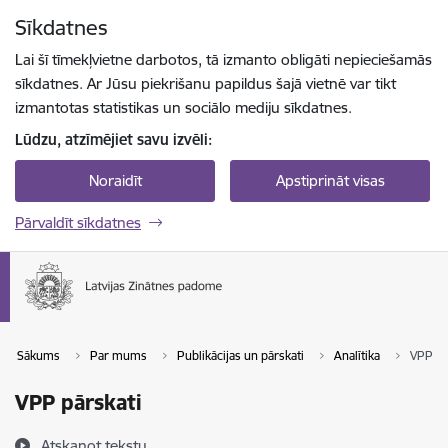
Pāriet uz lapas saturu
Sīkdatnes
Spied
lai meklētu
Enter
Lai šī tīmekļvietne darbotos, tā izmanto obligāti nepieciešamās
sīkdatnes. Ar Jūsu piekrišanu papildus šajā vietnē var tikt
izmantotas statistikas un sociālo mediju sīkdatnes.
Lūdzu, atzīmējiet savu izvēli:
Noraidīt
Apstiprināt visas
Pārvaldīt sīkdatnes
Sākums
Par mums
Publikācijas un pārskati
Analītika
VPP pā
VPP pārskati
Atskaņot tekstu