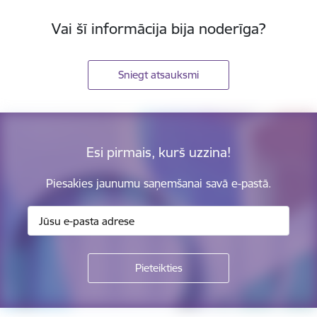
Vai šī informācija bija noderīga?
Sniegt atsauksmi
Esi pirmais, kurš uzzina!
Piesakies jaunumu saņemšanai savā e-pastā.
Kājene