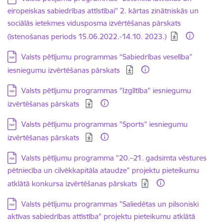
eiropeiskas sabiedrības attīstībai" 2. kārtas zinātniskās un
sociālās ietekmes vidusposma izvērtēšanas pārskats
(īstenošanas periods 15.06.2022.-14.10. 2023.)
Lejupielādēt:
Valsts pētījumu programmas “Sabiedrības veselība”
iesniegumu izvērtēšanas pārskats
Lejupielādēt:
Valsts pētījumu programmas "Izglītība" iesniegumu
izvērtēšanas pārskats
Lejupielādēt:
Valsts pētījumu programmas "Sports" iesniegumu
izvērtēšanas pārskats
Lejupielādēt:
Valsts pētījumu programma "20.–21. gadsimta vēstures
pētniecība un cilvēkkapitāla ataudze" projektu pieteikumu
atklātā konkursa izvērtēšanas pārskats
Lejupielādēt:
Valsts pētījumu programmas "Saliedētas un pilsoniski
aktīvas sabiedrības attīstība" projektu pieteikumu atklātā