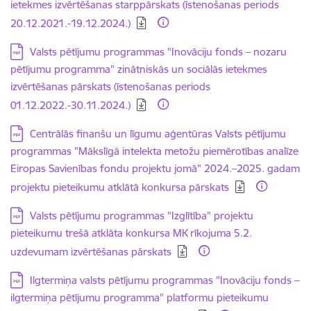
ietekmes izvērtēšanas starppārskats (īstenošanas periods
20.12.2021.-19.12.2024.)
Lejupielādēt:
Valsts pētījumu programmas "Inovāciju fonds – nozaru
pētījumu programma" zinātniskās un sociālās ietekmes
izvērtēšanas pārskats (īstenošanas periods
01.12.2022.-30.11.2024.)
Lejupielādēt:
Centrālās finanšu un līgumu aģentūras Valsts pētījumu
programmas "Mākslīgā intelekta metožu piemērotības analīze
Eiropas Savienības fondu projektu jomā" 2024.–2025. gadam
projektu pieteikumu atklātā konkursa pārskats
Lejupielādēt:
Valsts pētījumu programmas "Izglītība" projektu
pieteikumu trešā atklāta konkursa MK rīkojuma 5.2.
uzdevumam izvērtēšanas pārskats
Lejupielādēt:
Ilgtermiņa valsts pētījumu programmas "Inovāciju fonds –
ilgtermiņa pētījumu programma" platformu pieteikumu