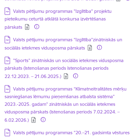
Lejupielādēt:
Valsts pētījumu programmas "Izglītība" projektu
pieteikumu ceturtā atklātā konkursa izvērtēšanas
pārskats
Lejupielādēt:
Valsts pētījumu programmas “Izglītība”zinātniskās un
sociālās ietekmes vidusposma pārskats
Lejupielādēt:
"Sports” zinātniskās un sociālās ietekmes vidusposma
pārskats (īstenošanas periods īstenošanas periods
22.12.2023. – 21.06.2025.)
Lejupielādēt:
Valsts pētījumu programmas “Klimatneitralitātes mērķu
sasniegšanas lēmumu pieņemšanas atbalsta sistēma”
2023.-2025. gadam” zinātniskās un sociālās ietekmes
vidusposma pārskats (īstenošanas periods 7.02.2024. –
6.02.2026.)
Lejupielādēt:
Valsts pētījumu programmas "20.–21. gadsimta vēstures