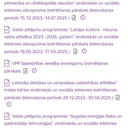
pētniecība un cilvēkkapitāla ataudze" zinātniskās un sociālās
ietekmes vidusposma izvērtēšanas pārskats (īstenošanas
periods 15.12.2023.-14.07.2025.)
Lejupielādēt:
Valsts pētījumu programmas "Latvijas kultūra - resurss
valsts attīstībai 2023.–2026. gadam" zinātniskās un sociālās
ietekmes vidusposma izvērtēšanas pārskats (īstenošanas
periods 18.09.2023.-17.03.2025.)
Lejupielādēt:
VPP Sabiedrības veselība iesniegumu izvērtēšanas
pārskats
Lejupielādēt:
Letonika latviskas un eiropeiskas sabiedrības attīstībai”
trešās kārtas zinātniskās un sociālās ietekmes izvērtēšanas
pārskats (īstenošanas periods 29.12.2022.-30.04.2025.)
Lejupielādēt:
Valsts pētījumu programmas "Augstas enerģijas fizika un
paātrinātāju tehnoloģijas" zinātniskās un sociālās ietekmes