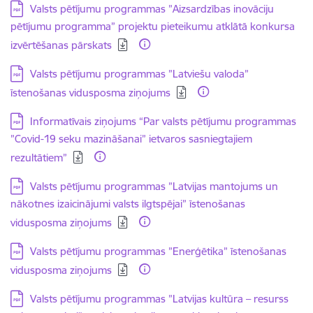
Lejupielādēt:
Valsts pētījumu programmas ”Aizsardzības inovāciju
pētījumu programma” projektu pieteikumu atklātā konkursa
izvērtēšanas pārskats
Lejupielādēt:
Valsts pētījumu programmas ”Latviešu valoda”
īstenošanas vidusposma ziņojums
Lejupielādēt:
Informatīvais ziņojums “Par valsts pētījumu programmas
”Covid-19 seku mazināšanai” ietvaros sasniegtajiem
rezultātiem”
Lejupielādēt:
Valsts pētījumu programmas ”Latvijas mantojums un
nākotnes izaicinājumi valsts ilgtspējai” īstenošanas
vidusposma ziņojums
Lejupielādēt:
Valsts pētījumu programmas ”Enerģētika” īstenošanas
vidusposma ziņojums
Lejupielādēt:
Valsts pētījumu programmas ”Latvijas kultūra – resurss