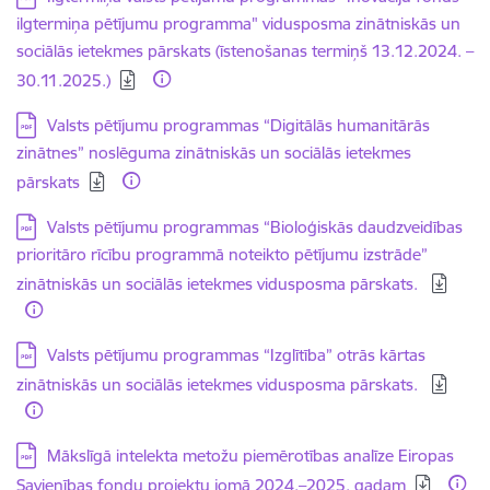
ilgtermiņa pētījumu programma" vidusposma zinātniskās un
sociālās ietekmes pārskats (īstenošanas termiņš 13.12.2024. –
30.11.2025.)
Lejupielādēt:
Valsts pētījumu programmas “Digitālās humanitārās
zinātnes” noslēguma zinātniskās un sociālās ietekmes
pārskats
Lejupielādēt:
Valsts pētījumu programmas “Bioloģiskās daudzveidības
prioritāro rīcību programmā noteikto pētījumu izstrāde”
zinātniskās un sociālās ietekmes vidusposma pārskats.
Lejupielādēt:
Valsts pētījumu programmas “Izglītība” otrās kārtas
zinātniskās un sociālās ietekmes vidusposma pārskats.
Lejupielādēt:
Mākslīgā intelekta metožu piemērotības analīze Eiropas
Savienības fondu projektu jomā 2024.–2025. gadam