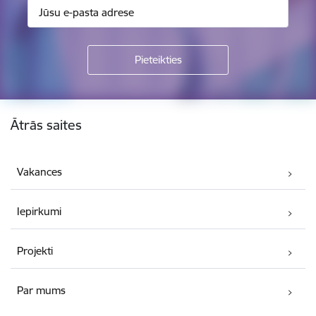
Kājene
Ātrās saites
Vakances
Iepirkumi
Projekti
Par mums