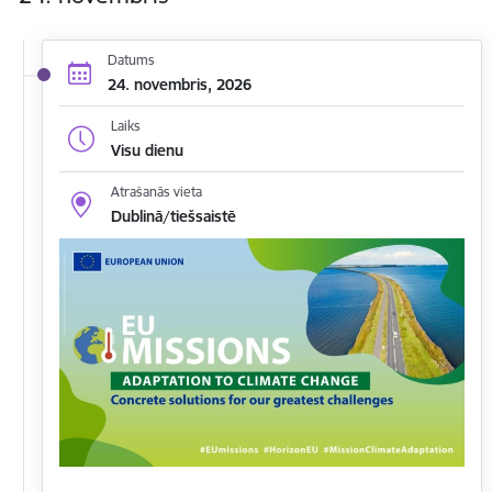
Datums
24. novembris, 2026
Laiks
Visu dienu
Atrašanās vieta
Dublinā/tiešsaistē