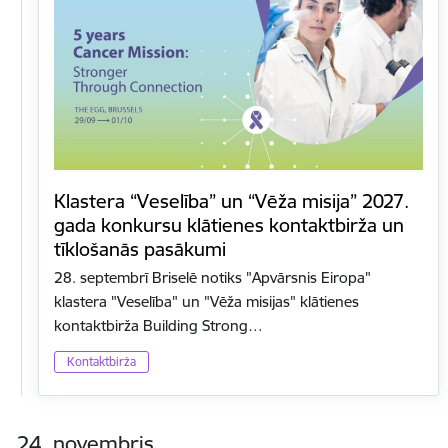
Klastera “Veselība” un “Vēža misija” 2027.
gada konkursu klātienes kontaktbirža un
tīklošanās pasākumi
28. septembrī Briselē notiks "Apvārsnis Eiropa"
klastera "Veselība" un "Vēža misijas" klātienes
kontaktbirža Building Strong…
Kontaktbirža
24. novembris