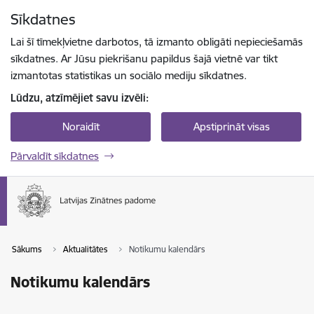
Pāriet uz lapas saturu
Sīkdatnes
Spied
lai meklētu
Enter
Lai šī tīmekļvietne darbotos, tā izmanto obligāti nepieciešamās
sīkdatnes. Ar Jūsu piekrišanu papildus šajā vietnē var tikt
izmantotas statistikas un sociālo mediju sīkdatnes.
Lūdzu, atzīmējiet savu izvēli:
Noraidīt
Apstiprināt visas
Pārvaldīt sīkdatnes
Sākums
Aktualitātes
Notikumu kalendārs
Notikumu kalendārs