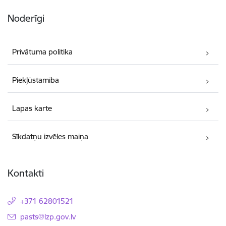
Noderīgi
Privātuma politika
Piekļūstamība
Lapas karte
Sīkdatņu izvēles maiņa
Kontakti
+371 62801521
E-pasts:
pasts@lzp.gov.lv