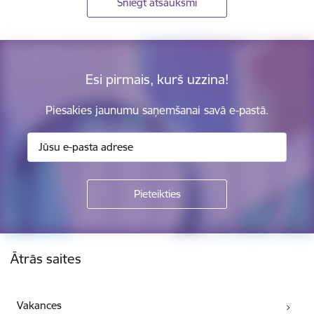
Sniegt atsauksmi
Esi pirmais, kurš uzzina!
Piesakies jaunumu saņemšanai savā e-pastā.
Kājene
Ātrās saites
Vakances