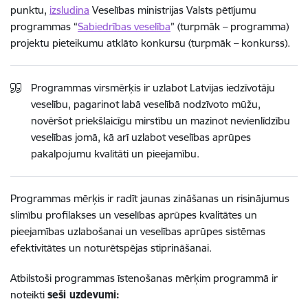
punktu,
izsludina
Veselības ministrijas Valsts pētījumu
programmas “
Sabiedrības veselība
” (turpmāk – programma)
projektu pieteikumu atklāto konkursu (turpmāk – konkurss).
Programmas virsmērķis ir uzlabot Latvijas iedzīvotāju
veselību, pagarinot labā veselībā nodzīvoto mūžu,
novēršot priekšlaicīgu mirstību un mazinot nevienlīdzību
veselības jomā, kā arī uzlabot veselības aprūpes
pakalpojumu kvalitāti un pieejamību.
Programmas mērķis ir radīt jaunas zināšanas un risinājumus
slimību profilakses un veselības aprūpes kvalitātes un
pieejamības uzlabošanai un veselības aprūpes sistēmas
efektivitātes un noturētspējas stiprināšanai.
Atbilstoši programmas īstenošanas mērķim programmā ir
noteikti
seši uzdevumi: