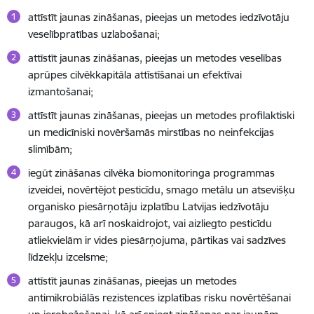
attīstīt jaunas zināšanas, pieejas un metodes iedzīvotāju
veselībpratības uzlabošanai;
attīstīt jaunas zināšanas, pieejas un metodes veselības
aprūpes cilvēkkapitāla attīstīšanai un efektīvai
izmantošanai;
attīstīt jaunas zināšanas, pieejas un metodes profilaktiski
un medicīniski novēršamās mirstības no neinfekcijas
slimībām;
iegūt zināšanas cilvēka biomonitoringa programmas
izveidei, novērtējot pesticīdu, smago metālu un atsevišķu
organisko piesārņotāju izplatību Latvijas iedzīvotāju
paraugos, kā arī noskaidrojot, vai aizliegto pesticīdu
atliekvielām ir vides piesārņojuma, pārtikas vai sadzīves
līdzekļu izcelsme;
attīstīt jaunas zināšanas, pieejas un metodes
antimikrobiālās rezistences izplatības risku novērtēšanai