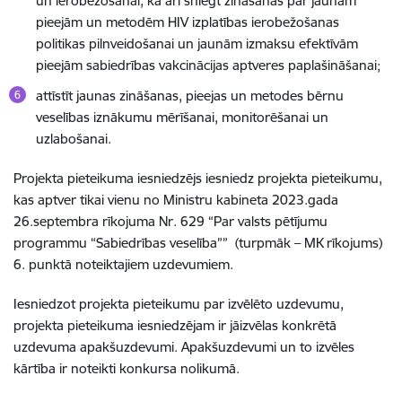
un ierobežošanai, kā arī sniegt zināšanas par jaunām
pieejām un metodēm HIV izplatības ierobežošanas
politikas pilnveidošanai un jaunām izmaksu efektīvām
pieejām sabiedrības vakcinācijas aptveres paplašināšanai;
attīstīt jaunas zināšanas, pieejas un metodes bērnu
veselības iznākumu mērīšanai, monitorēšanai un
uzlabošanai.
Projekta pieteikuma iesniedzējs iesniedz projekta pieteikumu,
kas aptver tikai vienu no Ministru kabineta 2023.gada
26.septembra rīkojuma Nr. 629 “Par valsts pētījumu
programmu “Sabiedrības veselība”” (turpmāk – MK rīkojums)
6. punktā noteiktajiem uzdevumiem.
Iesniedzot projekta pieteikumu par izvēlēto uzdevumu,
projekta pieteikuma iesniedzējam ir jāizvēlas konkrētā
uzdevum
a apakšuzdevumi. Apakšuzdevumi un to izvēles
kārtība ir noteikti konkursa nolikumā.