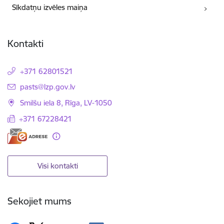
Sīkdatņu izvēles maiņa
Kontakti
+371 62801521
E-pasts:
pasts@lzp.gov.lv
Smilšu iela 8, Rīga, LV-1050
+371 67228421
Visi kontakti
Sekojiet mums