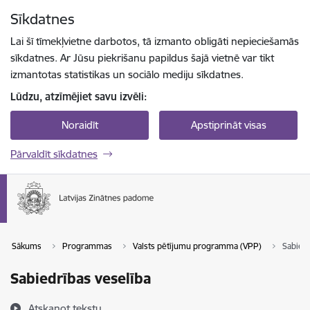
Pāriet uz lapas saturu
Sīkdatnes
Spied
lai meklētu
Enter
Lai šī tīmekļvietne darbotos, tā izmanto obligāti nepieciešamās
sīkdatnes. Ar Jūsu piekrišanu papildus šajā vietnē var tikt
izmantotas statistikas un sociālo mediju sīkdatnes.
Lūdzu, atzīmējiet savu izvēli:
Noraidīt
Apstiprināt visas
Pārvaldīt sīkdatnes
Sākums
Programmas
Valsts pētījumu programma (VPP)
Sabiedr
Sabiedrības veselība
Atskaņot tekstu