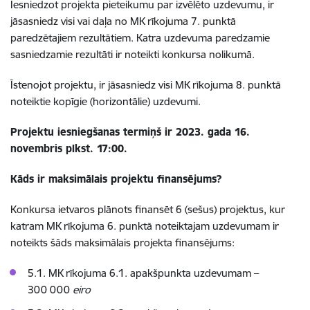
Iesniedzot
projekta pieteikumu par izvēlēto uzdevumu, ir
jāsasniedz visi vai daļa no MK rīkojuma 7. punktā
paredzētajiem rezultātiem. Katra uzdevuma paredzamie
sasniedzamie rezultāti ir noteikti konkursa nolikumā.
Īstenojot projektu, ir jāsasniedz visi MK rīkojuma 8. punktā
noteiktie kopīgie (horizontālie) uzdevumi.
Projektu iesniegšanas termiņš ir 2023. gada 16.
novembris plkst. 17:00.
Kāds ir maksimālais projektu finansējums
?
Konkursa ietvaros plānots finansēt 6 (sešus) projektus, kur
katram MK rīkojuma 6. punktā noteiktajam uzdevumam ir
noteikts šāds maksimālais projekta finansējums:
5.1. MK rīkojuma 6.1. apakšpunkta uzdevumam –
300 000
eiro