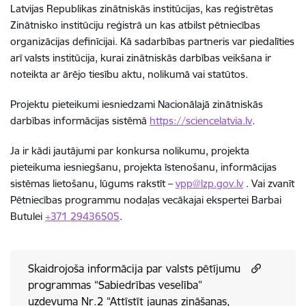
Latvijas Republikas zinātniskās institūcijas, kas reģistrētas
Zinātnisko institūciju reģistrā un kas atbilst pētniecības
organizācijas definīcijai. Kā sadarbības partneris var piedalīties
arī valsts institūcija, kurai zinātniskās darbības veikšana ir
noteikta ar ārējo tiesību aktu, nolikumā vai statūtos.
Projektu pieteikumi iesniedzami Nacionālajā zinātniskās
darbības informācijas sistēmā
https://sciencelatvia.lv
.
Ja ir kādi jautājumi par konkursa nolikumu, projekta
pieteikuma iesniegšanu, projekta īstenošanu, informācijas
sistēmas lietošanu, lūgums rakstīt –
vpp@lzp.gov.lv
.
Vai zvanīt
Pētniecības programmu nodaļas vecākajai ekspertei Barbai
Butulei
+371 29436505
.
Skaidrojoša informācija par valsts pētījumu
programmas “Sabiedrības veselība”
uzdevuma Nr.2 “Attīstīt jaunas zināšanas,