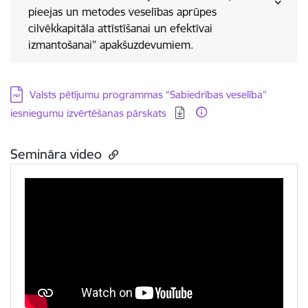
pieejas un metodes veselības aprūpes
cilvēkkapitāla attīstīšanai un efektīvai
izmantošanai” apakšuzdevumiem.
Lejupielādēt:
Valsts pētījumu programmas “Sabiedrības veselība”
iesniegumu izvērtēšanas pārskats
Semināra video