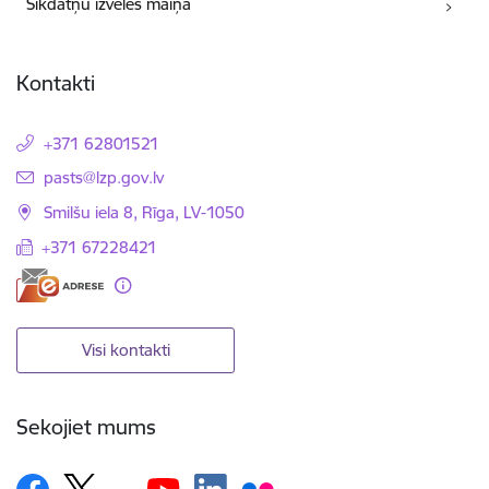
Sīkdatņu izvēles maiņa
Kontakti
+371 62801521
E-pasts:
pasts@lzp.gov.lv
Smilšu iela 8, Rīga, LV-1050
+371 67228421
Visi kontakti
Sekojiet mums