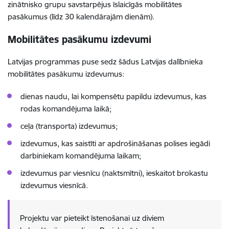
zinātnisko grupu savstarpējus īslaicīgās mobilitātes
pasākumus (līdz 30 kalendārajām dienām).
Mobilitātes pasākumu izdevumi
Latvijas programmas puse sedz šādus Latvijas dalībnieka
mobilitātes pasākumu izdevumus:
dienas naudu, lai kompensētu papildu izdevumus, kas
rodas komandējuma laikā;
ceļa (transporta) izdevumus;
izdevumus, kas saistīti ar apdrošināšanas polises iegādi
darbiniekam komandējuma laikam;
izdevumus par viesnīcu (naktsmītni), ieskaitot brokastu
izdevumus viesnīcā.
Projektu var pieteikt īstenošanai uz diviem