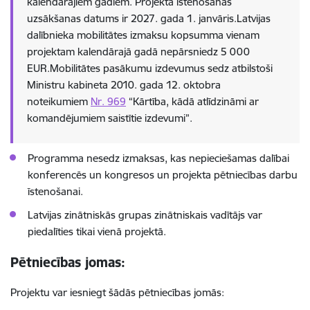
kalendārajiem gadiem. Projekta īstenošanas
uzsākšanas datums ir 2027. gada 1. janvāris.Latvijas
dalībnieka mobilitātes izmaksu kopsumma vienam
projektam kalendārajā gadā nepārsniedz 5 000
EUR.Mobilitātes pasākumu izdevumus sedz atbilstoši
Ministru kabineta 2010. gada 12. oktobra
noteikumiem
Nr. 969
“Kārtība, kādā atlīdzināmi ar
komandējumiem saistītie izdevumi”.
Programma nesedz izmaksas, kas nepieciešamas dalībai
konferencēs un kongresos un projekta pētniecības darbu
īstenošanai.
Latvijas zinātniskās grupas zinātniskais vadītājs var
piedalīties tikai vienā projektā.
Pētniecības jomas:
Projektu var iesniegt šādās pētniecības jomās: