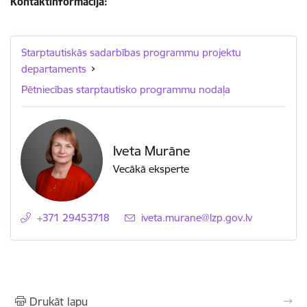
Kontaktinformācija:
Starptautiskās sadarbības programmu projektu
departaments
Pētniecības starptautisko programmu nodaļa
Iveta Murāne
Vecākā eksperte
+371 29453718
E-pasts:
iveta.murane@lzp.gov.lv
Drukāt lapu