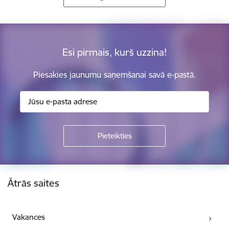
Esi pirmais, kurš uzzina!
Piesakies jaunumu saņemšanai savā e-pastā.
Kājene
Ātrās saites
Vakances