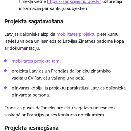
tīmekļa vietnē
https://sankcijas.fid.gov.lv/
uzturētajā
informācijā par sankciju subjektiem.
Projekta sagatavošana
Latvijas dalībnieks aizpilda
mobilitātes projektu
pieteikumu
latviešu valodā un iesniedz to Latvijas Zinātnes padomē kopā
ar dokumentāciju:
mobilitātes projekta tāmi
;
projekta Latvijas un Francijas dalībnieku zinātnisko
vadītāju CV (latviešu vai angļu valodā);
pilnvaras kopiju, ja projektu parakstījusi Latvijas dalībnieka
pilnvarota persona.
Francijas puses dalībnieks projektu sagatavo un iesniedz
saskaņā ar Francijas puses konkursa noteikumiem.
Projekta iesniegšana