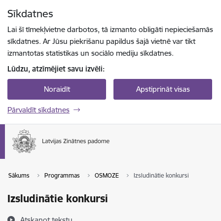
Pāriet uz lapas saturu
Sīkdatnes
Spied
lai meklētu
Enter
Lai šī tīmekļvietne darbotos, tā izmanto obligāti nepieciešamās
sīkdatnes. Ar Jūsu piekrišanu papildus šajā vietnē var tikt
izmantotas statistikas un sociālo mediju sīkdatnes.
Lūdzu, atzīmējiet savu izvēli:
Noraidīt
Apstiprināt visas
Pārvaldīt sīkdatnes
Sākums
Programmas
OSMOZE
Izsludinātie konkursi
Izsludinātie konkursi
Atskaņot tekstu