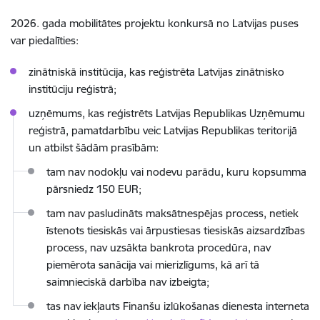
2026. gada mobilitātes projektu konkursā no Latvijas puses
var piedalīties:
zinātniskā institūcija, kas reģistrēta Latvijas zinātnisko
institūciju reģistrā;
uzņēmums, kas reģistrēts Latvijas Republikas Uzņēmumu
reģistrā, pamatdarbību veic Latvijas Republikas teritorijā
un atbilst šādām prasībām:
tam nav nodokļu vai nodevu parādu, kuru kopsumma
pārsniedz 150 EUR;
tam nav pasludināts maksātnespējas process, netiek
īstenots tiesiskās vai ārpustiesas tiesiskās aizsardzības
process, nav uzsākta bankrota procedūra, nav
piemērota sanācija vai mierizlīgums, kā arī tā
saimnieciskā darbība nav izbeigta;
tas nav iekļauts Finanšu izlūkošanas dienesta interneta