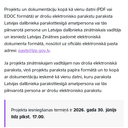
Projektu un dokumentāciju kopā kā vienu datni (PDF vai
EDOC formātā) ar drošu elektronisko parakstu paraksta
Latvijas dalībnieka paraksttiesīgā amatpersona vai tās
pilnvarotā persona un Latvijas dalībnieka zinātniskais vadītājs
un iesniedz Latvijas Zinātnes padomē elektroniskā
dokumenta formātā, nosūtot uz oficiālo elektroniskā pasta
adresi:
pasts@lzp.gov.lv
.
Ja projekta zinātniskajam vadītājam nav droša elektroniskā
paraksta, viņš projektu paraksta papīra formātā un to kopā
ar dokumentāciju ieskenē kā vienu datni, kuru paraksta
Latvijas dalībnieka paraksttiesīgā amatpersona vai tās
pilnvarotā persona ar drošu elektronisko parakstu.
Projekta iesniegšanas termiņš ir
2026. gada 30. jūnijs
līdz plkst. 17.00.