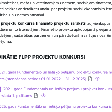
aimniecības, meža un veterinārajām zinātnēm, sociālajām zinātnē
ati beidzas ar detalizētu analīzi par projektu sociāli ekonomisko i
rībai un zinātnes attīstībai.
 projektu konkursa finansēto projektu saraksts
ļauj vienkopus i
ktiem un to īstenotājiem. Finansēto projektu apkopojumā pieejama i
edzējiem, sadarbības partneriem un pārstāvētajām zinātņu nozarēm,
sējumu.
DINĀTIE FLPP PROJEKTU KONKURSI
elādēt:
021. gada Fundamentālo un lietišķo pētījumu projektu konkursa no
ats (īstenošanas periods 01.01.2022. – 31.12.2025)
jupielādēt:
2021. gada Fundamentālo un lietišķo pētījumu projektu konkursa
rskata 1. pielikums
elādēt:
025. gada Fundamentālo un lietišķo pētījumu projektu konkursa iz