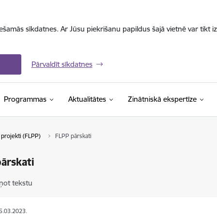
iešamās sīkdatnes. Ar Jūsu piekrišanu papildus šajā vietnē var tikt i
Pārvaldīt sīkdatnes
Programmas
Aktualitātes
Zinātniskā ekspertīze
projekti (FLPP)
FLPP pārskati
ārskati
ņot tekstu
15.03.2023.