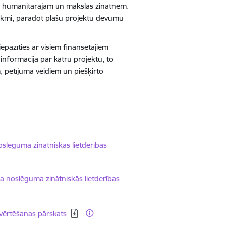
m, humanitārajām un mākslas zinātnēm.
etekmi, parādot plašu projektu devumu
epazīties ar visiem finansētajiem
nformācija par katru projektu, to
 pētījuma veidiem un piešķirto
slēguma zinātniskās lietderības
 noslēguma zinātniskās lietderības
vērtēšanas pārskats