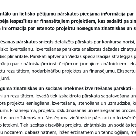
tālo un lietišķo pētījumu pārskatos pieejama informācija par
pēja iespazīties ar finansētajiem projektiem, kas sadalīti pa z
 informācija par īstenoto projektu noslēguma zinātniskās un s
tēšanas pārskatos
sniegts detalizēts pārskats par konkursa norisi,
nisko izvērtēšanu. Izvērtēšanas pārskatā analizētas dažādas zinātņu
isciplinaritāte. Pārskati aptver arī Viedās specializācijas stratēģija
āciju par zinātniskajām institūcijām un jaunajiem zinātniekiem. Iek
ktu rezultātiem, nodarbinātību projektos un finansējumu. Ekspertu s
ājumi.
guma zinātniskās un sociālās ietekmes izvērtēšanas pārskati
sn
mi un rezultātiem. Ievadā tiek izskaidrota pārskata sagatavošana un 
ota projektu iesniegšana, izvērtēšana, īstenošana un uzraudzība, kā
umi. Finansējuma, projektu izsludināšanas un iesniegšanas procesa 
ktus un to īstenošanu. Noslēguma zinātniskie pārskati un to izvērt
lo ietekmi. Tiek izceltas atsevišķu projektu zinātniskās un sociālā
ņu nozarēm: dabaszinātnēm, inženierzinātnēm un tehnoloģijām, me