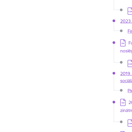
Le
2023.
Fi
Lejupi
F
noslē
Le
2019.
sociā
Pi
Lejupi
2
zināt
Le