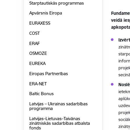
Starptautiskās programmas
Apvārsnis Eiropa
Fundamen
veidā ies
EURAXESS
apkopota
COST
Izvēr
ERAF
zināt
OSMOZE
starpd
inform
EUREKA
proje
Eiropas Partnerības
secin
ERA-NET
Noslē
ietek
Baltic Bonus
aplūk
Latvijas – Ukrainas sadarbības
uzdev
programma
proje
Latvijas–Lietuvas–Taivānas
sociā
zinātniskās sadarbības atbalsta
zināt
fonds