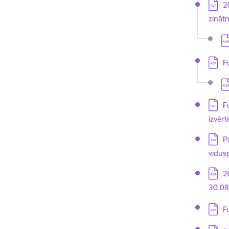
Lejupi
2
zināt
Le
Lejupi
F
Le
Lejupi
F
izvēr
Lejupi
P
vidu
Lejupi
2
30.08.
Lejupi
F