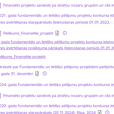
jupielādēt:
Finansēto projektu saraksts pa zinātņu nozaru grupām un cita i
elādēt:
021. gada fundamentālo un lietišķo pētījumu projektu konkursa īst
mes izvērtēšanas starppārskats (īstenošanas periods 01.01.2022. -
jupielādēt:
Pielikums_Finansētie_projekti
 gada fundamentālo un lietišķo pētījumu projektu konkursa īstenot
mes izvērtēšanas noslēguma pārskats (īstenošanas periods 01.01.2
elikums_Finansētie projekti
elādēt:
ārskats par Fundamentālo un lietišķo pētījumu projektiem piešķirto 
 gada 31. decembri
elādēt:
024. gada Fundamentālo un lietišķo pētījumu projektu konkursa iz
jupielādēt:
Finansēto projektu saraksts pa zinātņu nozaru grupām un cita i
elādēt:
020. gada fundamentālo un lietišķo pētījumu projektu konkursa īst
mes izvērtēšanas starppārskats (20.11.2024). Rīga, 2024