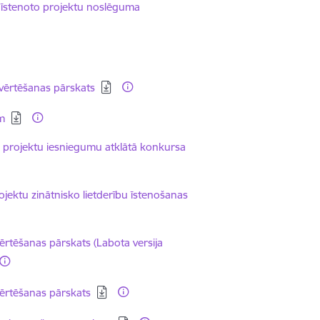
 īstenoto projektu noslēguma
vērtēšanas pārskats
ām
o projektu iesniegumu atklātā konkursa
jektu zinātnisko lietderību īstenošanas
rtēšanas pārskats (Labota versija
ērtēšanas pārskats