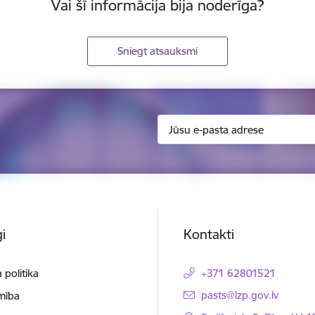
Vai šī informācija bija noderīga?
Sniegt atsauksmi
i
Kontakti
 politika
+371 62801521
E-pasts:
pasts@lzp.gov.lv
mība