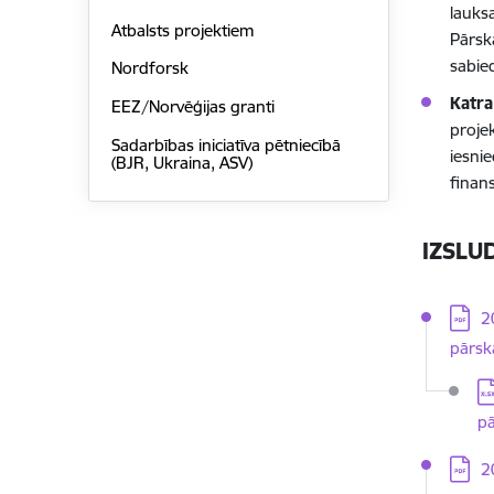
lauks
Atbalsts projektiem
Pārsk
sabied
Nordforsk
Katra
EEZ/Norvēģijas granti
proje
Sadarbības iniciatīva pētniecībā
iesni
(BJR, Ukraina, ASV)
finan
IZSLU
Lejupi
2
pārsk
Le
pā
Lejupi
2