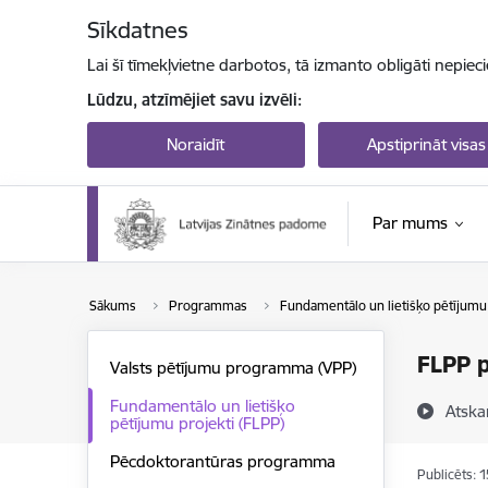
Pāriet uz lapas saturu
Sīkdatnes
Lai šī tīmekļvietne darbotos, tā izmanto obligāti nepiec
Lūdzu, atzīmējiet savu izvēli:
Noraidīt
Apstiprināt visas
Par mums
Sākums
Programmas
Fundamentālo un lietišķo pētījumu 
FLPP p
Valsts pētījumu programma (VPP)
Fundamentālo un lietišķo
Atska
pētījumu projekti (FLPP)
Pēcdoktorantūras programma
Publicēts: 