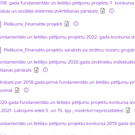
elādēt:
018. gada fundamentālo un lietišķo pētījumu projektu 1. konkursa
niskās un sociālās ietekmes izvērtēšanas pārskats
jupielādēt:
Pielikums_Finansētie projekti
elādēt:
undamentālo un lietišķo pētījumu projektu 2022. gada konkursa iz
jupielādēt:
Pielikums_Finansēto projektu saraksts pa zinātņu nozaru grup
elādēt:
undamentālo un lietišķo pētījumu 2020.gada zinātnieku individuāl
tēšanas pārskats
elādēt:
ārskats par 2018.gada pirmā fundamentālo un lietišķo pētījumu pro
sposmā
elādēt:
020.gada fundamentālo un lietisķo pētījumu projektu konkursa izvē
2021. Labojumi veikti 5. un 15. lpp., novēršot neprecizitātes)
elādēt:
undamentālo un lietišķo pētījumu projektu konkursa 2019.gada izv