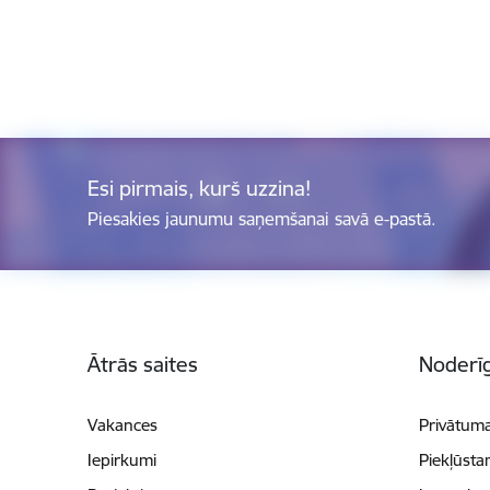
Esi pirmais, kurš uzzina!
Piesakies jaunumu saņemšanai savā e-pastā.
Kājene
Ātrās saites
Noderīg
Vakances
Privātuma
Iepirkumi
Piekļūsta