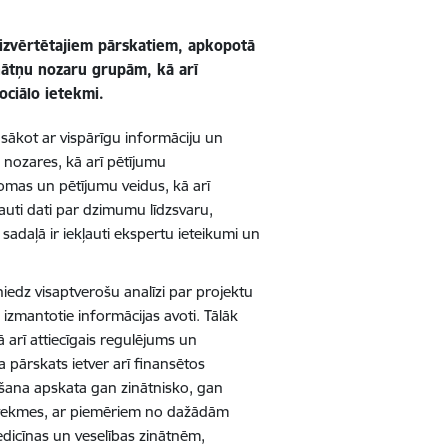
 izvērtētajiem pārskatiem, apkopotā
inātņu nozaru grupām, kā arī
ociālo ietekmi.
 sākot ar vispārīgu informāciju un
 nozares, kā arī pētījumu
s jomas un pētījumu veidus, kā arī
ļauti dati par dzimumu līdzsvaru,
adaļā ir iekļauti ekspertu ieteikumi un
iedz visaptverošu analīzi par projektu
izmantotie informācijas avoti. Tālāk
 arī attiecīgais regulējums un
pārskats ietver arī finansētos
ēšana apskata gan zinātnisko, gan
s ietekmes, ar piemēriem no dažādām
dicīnas un veselības zinātnēm,