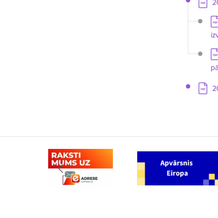
Lejupi
2
Le
iz
Le
pā
Lejupi
2