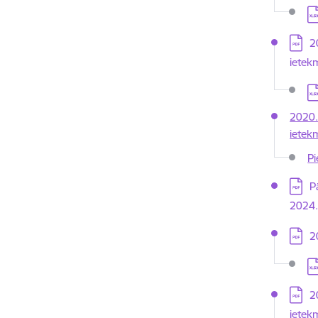
Le
Lejupi
2
ietek
Le
2020.
ietek
Pi
Lejupi
P
2024.
Lejupi
2
Le
Lejupi
2
ietek