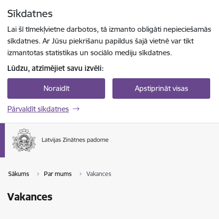
Pāriet uz lapas saturu
Sīkdatnes
Spied
lai meklētu
Enter
Lai šī tīmekļvietne darbotos, tā izmanto obligāti nepieciešamās
sīkdatnes. Ar Jūsu piekrišanu papildus šajā vietnē var tikt
izmantotas statistikas un sociālo mediju sīkdatnes.
Lūdzu, atzīmējiet savu izvēli:
Noraidīt
Apstiprināt visas
Pārvaldīt sīkdatnes
Sākums
Par mums
Vakances
Vakances