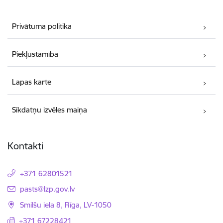
Privātuma politika
Piekļūstamība
Lapas karte
Sīkdatņu izvēles maiņa
Kontakti
+371 62801521
E-pasts:
pasts@lzp.gov.lv
Smilšu iela 8, Rīga, LV-1050
+371 67228421