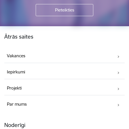
Kājene
Ātrās saites
Vakances
Iepirkumi
Projekti
Par mums
Noderīgi