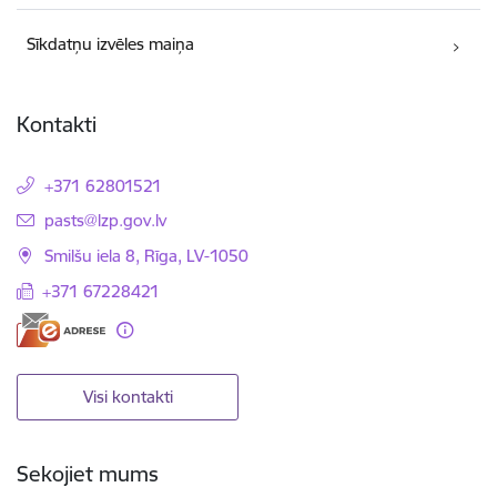
Sīkdatņu izvēles maiņa
Kontakti
+371 62801521
E-pasts:
pasts@lzp.gov.lv
Smilšu iela 8, Rīga, LV-1050
+371 67228421
Visi kontakti
Sekojiet mums