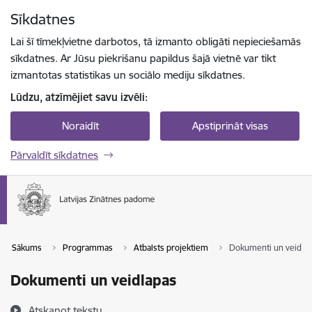
Pāriet uz lapas saturu
Sīkdatnes
Spied
lai meklētu
Enter
Lai šī tīmekļvietne darbotos, tā izmanto obligāti nepieciešamās
sīkdatnes. Ar Jūsu piekrišanu papildus šajā vietnē var tikt
izmantotas statistikas un sociālo mediju sīkdatnes.
Lūdzu, atzīmējiet savu izvēli:
Noraidīt
Apstiprināt visas
Pārvaldīt sīkdatnes
Sākums
Programmas
Atbalsts projektiem
Dokumenti un veidla
Dokumenti un veidlapas
Atskaņot tekstu