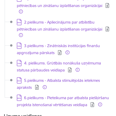
pētniecības un zināšanu izplatīšanas organizācijai
Lejupielādēt:
2.pielikums - Apliecinājums par atbilstību
pētniecības un zināšanu izplatīšanas organizācijai
Lejupielādēt:
3.pielikums - Zinātniskās institūcijas finanšu
apgrozījuma pārskats
Lejupielādēt:
4. pielikums. Grūtībās nonākuša uzņēmuma
statusa pārbaudes veidlapa
Lejupielādēt:
5.pielikums - Atbalsta stimulējošās ietekmes
apraksts
Lejupielādēt:
6.pielikums - Pieteikuma par atbalsta piešķiršanu
projekta īstenošanai vērtēšanas veidlapa