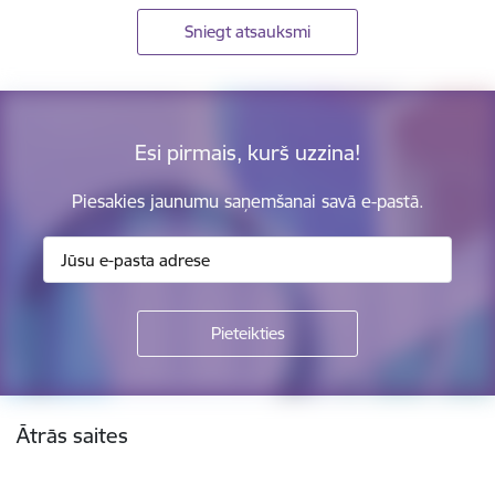
Sniegt atsauksmi
Esi pirmais, kurš uzzina!
Piesakies jaunumu saņemšanai savā e-pastā.
Kājene
Ātrās saites