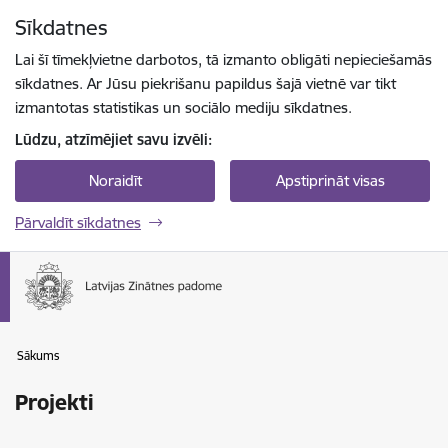
Pāriet uz lapas saturu
Sīkdatnes
Spied
lai meklētu
Enter
Lai šī tīmekļvietne darbotos, tā izmanto obligāti nepieciešamās
sīkdatnes. Ar Jūsu piekrišanu papildus šajā vietnē var tikt
izmantotas statistikas un sociālo mediju sīkdatnes.
Lūdzu, atzīmējiet savu izvēli:
Noraidīt
Apstiprināt visas
Pārvaldīt sīkdatnes
Sākums
Projekti