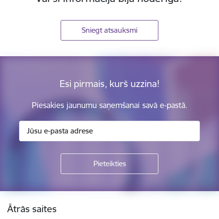
Sniegt atsauksmi
Esi pirmais, kurš uzzina!
Piesakies jaunumu saņemšanai savā e-pastā.
Kājene
Ātrās saites