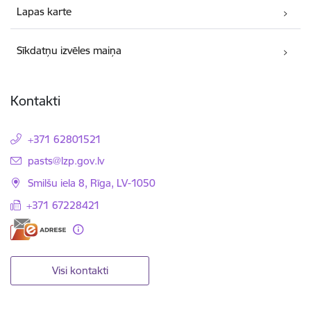
Lapas karte
Sīkdatņu izvēles maiņa
Kontakti
+371 62801521
E-pasts:
pasts@lzp.gov.lv
Smilšu iela 8, Rīga, LV-1050
+371 67228421
Visi kontakti