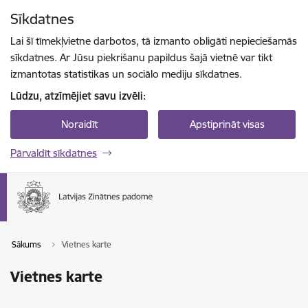
Pāriet uz lapas saturu
Sīkdatnes
Spied
lai meklētu
Enter
Lai šī tīmekļvietne darbotos, tā izmanto obligāti nepieciešamās
sīkdatnes. Ar Jūsu piekrišanu papildus šajā vietnē var tikt
izmantotas statistikas un sociālo mediju sīkdatnes.
Lūdzu, atzīmējiet savu izvēli:
Noraidīt
Apstiprināt visas
Pārvaldīt sīkdatnes
Sākums
Vietnes karte
Vietnes karte