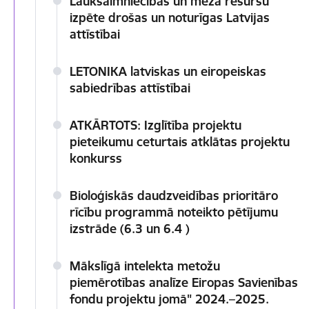
Lauksaimniecības un meža resursu
izpēte drošas un noturīgas Latvijas
attīstībai
LETONIKA latviskas un eiropeiskas
sabiedrības attīstībai
ATKĀRTOTS: Izglītība projektu
pieteikumu ceturtais atklātas projektu
konkurss
Bioloģiskās daudzveidības prioritāro
rīcību programmā noteikto pētījumu
izstrāde (6.3 un 6.4 )
Mākslīgā intelekta metožu
piemērotības analīze Eiropas Savienības
fondu projektu jomā" 2024.–2025.