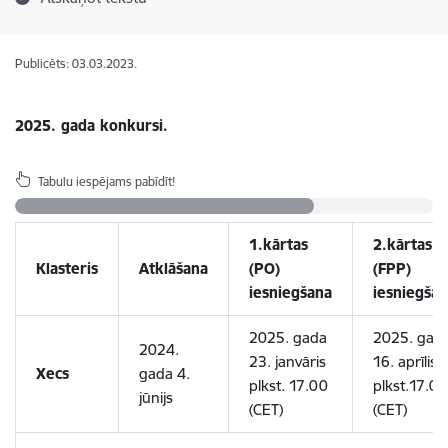
Publicēts: 03.03.2023.
2025. gada konkursi.
Tabulu iespējams pabīdīt!
1.kārtas
2.kārtas
Klasteris
Atklāšana
(PO)
(FPP)
iesniegšana
iesniegša
2025. gada
2025. gad
2024.
23. janvāris
16. aprīlis
Xecs
gada 4.
plkst. 17.00
plkst.17.00
jūnijs
(CET)
(CET)