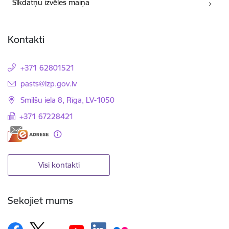
Sīkdatņu izvēles maiņa
Kontakti
+371 62801521
E-pasts:
pasts@lzp.gov.lv
Smilšu iela 8, Rīga, LV-1050
+371 67228421
Visi kontakti
Sekojiet mums