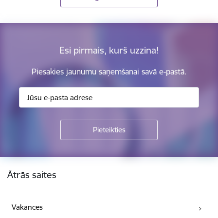
Esi pirmais, kurš uzzina!
Piesakies jaunumu saņemšanai savā e-pastā.
Kājene
Ātrās saites
Vakances