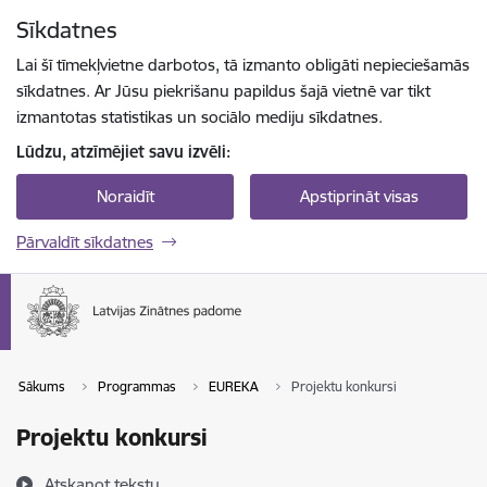
Pāriet uz lapas saturu
Sīkdatnes
Spied
lai meklētu
Enter
Lai šī tīmekļvietne darbotos, tā izmanto obligāti nepieciešamās
sīkdatnes. Ar Jūsu piekrišanu papildus šajā vietnē var tikt
izmantotas statistikas un sociālo mediju sīkdatnes.
Lūdzu, atzīmējiet savu izvēli:
Noraidīt
Apstiprināt visas
Pārvaldīt sīkdatnes
Sākums
Programmas
EUREKA
Projektu konkursi
Projektu konkursi
Atskaņot tekstu