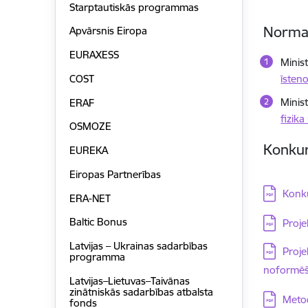
Starptautiskās programmas
Normat
Apvārsnis Eiropa
EURAXESS
Minis
COST
īsten
Minis
ERAF
fizika
OSMOZE
Konkur
EUREKA
Eiropas Partnerības
Lejupielā
Konk
ERA-NET
Lejupielā
Baltic Bonus
Proje
Latvijas – Ukrainas sadarbības
Lejupielā
Proje
programma
noformēš
Latvijas–Lietuvas–Taivānas
zinātniskās sadarbības atbalsta
Lejupielā
Metod
fonds