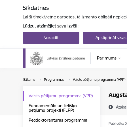
Pāriet uz lapas saturu
Sīkdatnes
Lai šī tīmekļvietne darbotos, tā izmanto obligāti nepiec
Lūdzu, atzīmējiet savu izvēli:
Noraidīt
Apstiprināt visas
Par mums
Sākums
Programmas
Valsts pētījumu programma (VPP)
Augsta
Valsts pētījumu programma (VPP)
Fundamentālo un lietišķo
Atska
pētījumu projekti (FLPP)
Pēcdoktorantūras programma
Publicēts: 