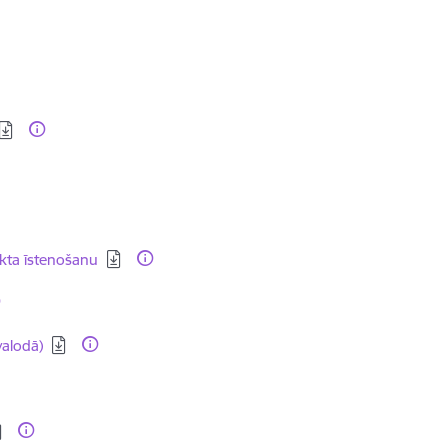
kta īstenošanu
valodā)