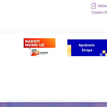
Lejupielā
Metod
Citation 