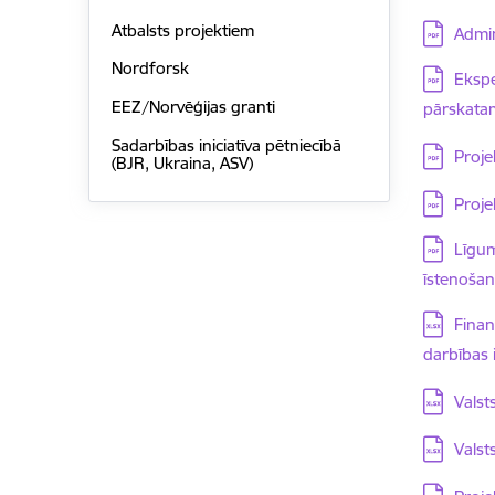
Lejupielā
Atbalsts projektiem
Admin
Nordforsk
Lejupielā
Ekspe
EEZ/Norvēģijas granti
pārskata
Sadarbības iniciatīva pētniecībā
Lejupielā
Proje
(BJR, Ukraina, ASV)
Lejupielā
Proje
Lejupielā
Līgum
īstenoša
Lejupielā
Finan
darbības 
Lejupielā
Valst
Lejupielā
Valst
Lejupielā