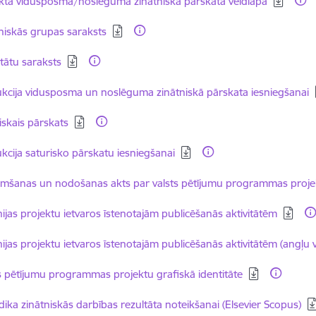
kta vidusposma/noslēguma zinātniskā pārskata veidlapa
dēt:
niskās grupas saraksts
dēt:
tātu saraksts
dēt:
ukcija vidusposma un noslēguma zinātniskā pārskata iesniegšanai
dēt:
iskais pārskats
dēt:
ukcija saturisko pārskatu iesniegšanai
dēt:
mšanas un nodošanas akts par valsts pētījumu programmas proje
dēt:
nijas projektu ietvaros īstenotajām publicēšanās aktivitātēm
dēt:
nijas projektu ietvaros īstenotajām publicēšanās aktivitātēm (angļu 
dēt:
s pētījumu programmas projektu grafiskā identitāte
dēt:
ika zinātniskās darbības rezultāta noteikšanai (Elsevier Scopus)