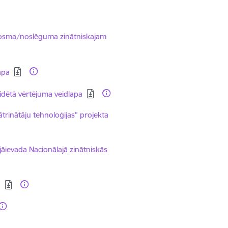
sposma/noslēguma zinātniskajam
apa
idētā vērtējuma veidlapa
trinātāju tehnoloģijas” projekta
āievada Nacionālajā zinātniskās
ā