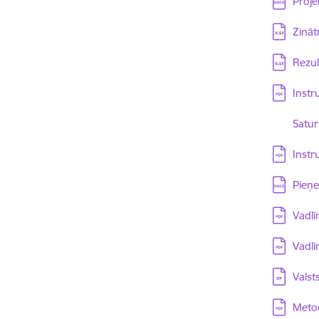
Proje
Lejupielā
Zināt
Lejupielā
Rezul
Lejupielā
Instr
Lejupielā
Satur
Lejupielā
Instr
Lejupielā
Pieņe
Lejupielā
Vadlī
Lejupielā
Vadlī
Lejupielā
Valst
Lejupielā
Metod