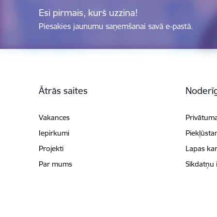
Esi pirmais, kurš uzzina!
Piesakies jaunumu saņemšanai savā e-pastā.
Kājene
Ātrās saites
Noderīg
Vakances
Privātuma
Iepirkumi
Piekļūsta
Projekti
Lapas kar
Par mums
Sīkdatņu 