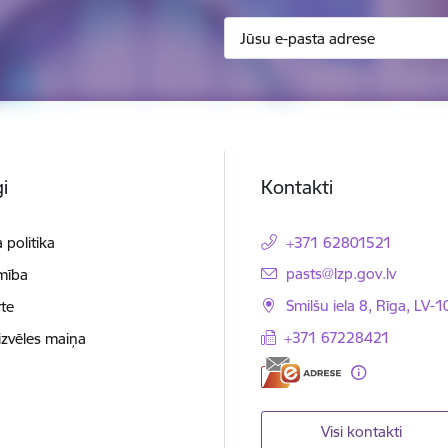
i
Kontakti
 politika
+371 62801521
E-pasts:
pasts@lzp.gov.lv
mība
Smilšu iela 8, Rīga, LV-
te
+371 67228421
izvēles maiņa
Visi kontakti