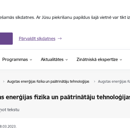
iešamās sīkdatnes. Ar Jūsu piekrišanu papildus šajā vietnē var tikt i
Pārvaldīt sīkdatnes
Programmas
Aktualitātes
Zinātniskā ekspertīze
Augstas enerģijas fizika un paātrinātāju tehnoloģijas
Augstas enerģijas fi
s enerģijas fizika un paātrinātāju tehnoloģija
ņot tekstu
08.03.2023.