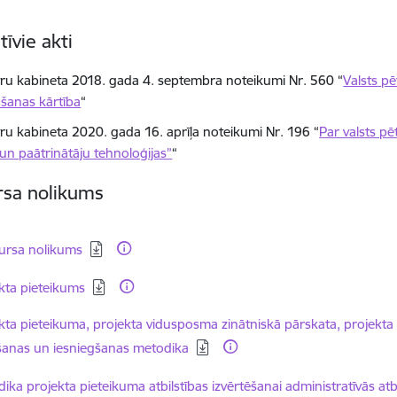
īvie akti
tru kabineta 2018. gada 4. septembra noteikumi Nr. 560 “
Valsts p
ošanas kārtība
“
tru kabineta 2020. gada 16. aprīļa noteikumi Nr. 196 “
Par valsts p
 un paātrinātāju tehnoloģijas”
“
sa nolikums
dēt:
ursa nolikums
dēt:
kta pieteikums
dēt:
kta pieteikuma, projekta vidusposma zinātniskā pārskata, projekt
anas un iesniegšanas metodika
dēt:
ika projekta pieteikuma atbilstības izvērtēšanai administratīvās atbil