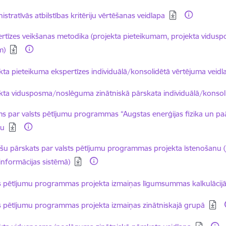
dēt:
istratīvās atbilstības kritēriju vērtēšanas veidlapa
dēt:
rtīzes veikšanas metodika (projekta pieteikumam, projekta vidu
m)
dēt:
kta pieteikuma ekspertīzes individuālā/konsolidētā vērtējuma veidl
dēt:
kta vidusposma/noslēguma zinātniskā pārskata individuālā/konsol
dēt:
s par valsts pētījumu programmas “Augstas enerģijas fizika un paā
nu
dēt:
šu pārskats par valsts pētījumu programmas projekta īstenošanu (j
informācijas sistēmā)
dēt:
s pētījumu programmas projekta izmaiņas līgumsummas kalkulācij
dēt:
s pētījumu programmas projekta izmaiņas zinātniskajā grupā
dēt: