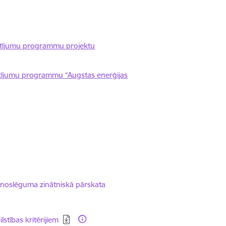
ētījumu programmu projektu
ētījumu programmu “Augstas enerģijas
a noslēguma zinātniskā pārskata
stības kritērijiem