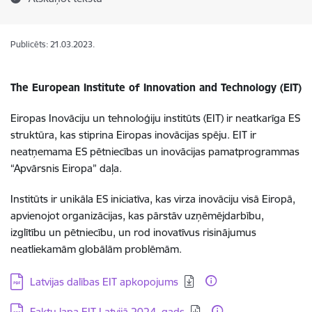
Publicēts: 21.03.2023.
The European Institute of Innovation and Technology (EIT)
Eiropas Inovāciju un tehnoloģiju institūts (EIT) ir neatkarīga ES
struktūra, kas stiprina Eiropas inovācijas spēju. EIT ir
neatņemama ES pētniecības un inovācijas pamatprogrammas
“Apvārsnis Eiropa” daļa.
Institūts ir unikāla ES iniciatīva, kas virza inovāciju visā Eiropā,
apvienojot organizācijas, kas pārstāv uzņēmējdarbību,
izglītību un pētniecību, un rod inovatīvus risinājumus
neatliekamām globālām problēmām.
Lejupielādēt:
Latvijas dalības EIT apkopojums
Lejupielādēt:
Faktu lapa EIT Latvijā 2024. gads