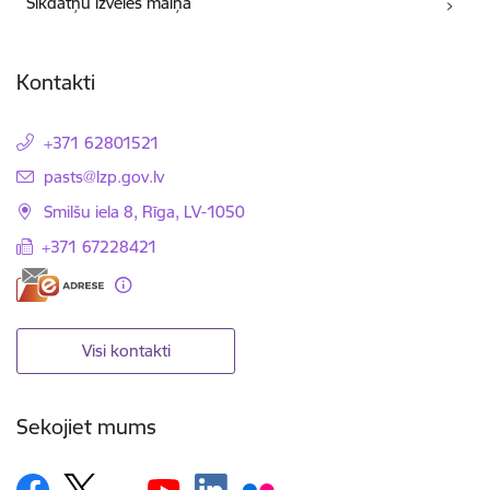
Sīkdatņu izvēles maiņa
Kontakti
+371 62801521
E-pasts:
pasts@lzp.gov.lv
Smilšu iela 8, Rīga, LV-1050
+371 67228421
Visi kontakti
Sekojiet mums