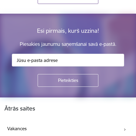
Esi pirmais, kurš uzzina!
Piesakies jaunumu saņemšanai savā e-pastā.
Kājene
Ātrās saites
Vakances