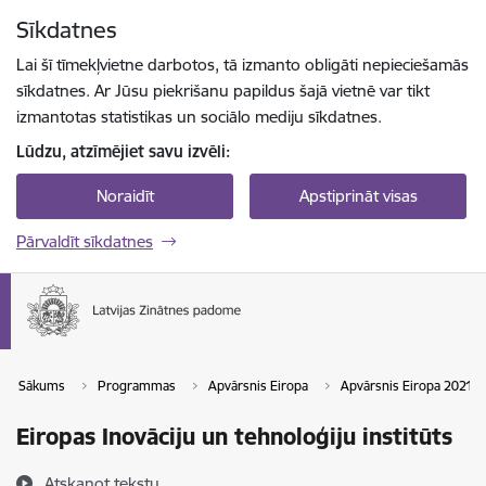
Pāriet uz lapas saturu
Sīkdatnes
Spied
lai meklētu
Enter
Lai šī tīmekļvietne darbotos, tā izmanto obligāti nepieciešamās
sīkdatnes. Ar Jūsu piekrišanu papildus šajā vietnē var tikt
izmantotas statistikas un sociālo mediju sīkdatnes.
Lūdzu, atzīmējiet savu izvēli:
Noraidīt
Apstiprināt visas
Pārvaldīt sīkdatnes
Sākums
Programmas
Apvārsnis Eiropa
Apvārsnis Eiropa 2021-
Eiropas Inovāciju un tehnoloģiju institūts
Atskaņot tekstu