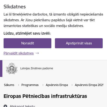
Pāriet uz lapas saturu
Sīkdatnes
Spied
lai meklētu
Enter
Lai šī tīmekļvietne darbotos, tā izmanto obligāti nepieciešamās
sīkdatnes. Ar Jūsu piekrišanu papildus šajā vietnē var tikt
izmantotas statistikas un sociālo mediju sīkdatnes.
Lūdzu, atzīmējiet savu izvēli:
Noraidīt
Apstiprināt visas
Pārvaldīt sīkdatnes
Sākums
Programmas
Apvārsnis Eiropa
Apvārsnis Eiropa 2021-
Eiropas Pētniecības infrastruktūras
Atskaņot tekstu