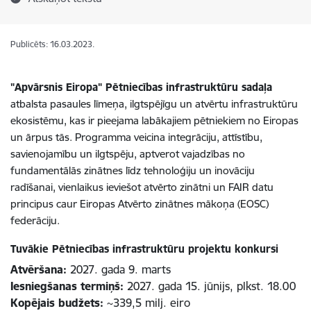
Publicēts: 16.03.2023.
"Apvārsnis Eiropa" Pētniecības infrastruktūru sadaļa
atbalsta pasaules līmeņa, ilgtspējīgu un atvērtu infrastruktūru
ekosistēmu, kas ir pieejama labākajiem pētniekiem no Eiropas
un ārpus tās. Programma veicina integrāciju, attīstību,
savienojamību un ilgtspēju, aptverot vajadzības no
fundamentālās zinātnes līdz tehnoloģiju un inovāciju
radīšanai, vienlaikus ieviešot atvērto zinātni un FAIR datu
principus caur Eiropas Atvērto zinātnes mākoņa (EOSC)
federāciju.
Tuvākie Pētniecības infrastruktūru projektu konkursi
Atvēršana:
2027. gada 9. marts
Iesniegšanas termiņš:
2027. gada 15. jūnijs, plkst. 18.00
Kopējais budžets:
~339,5 milj. eiro