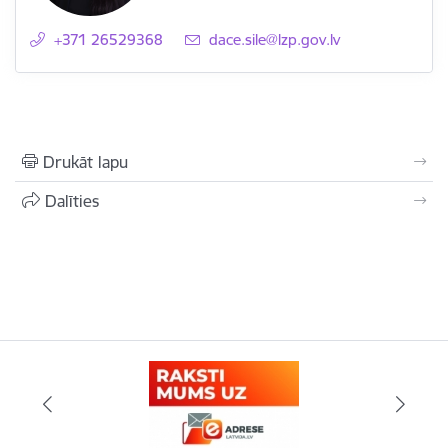
+371 26529368
E-pasts:
dace.sile@lzp.gov.lv
Drukāt lapu
Dalīties