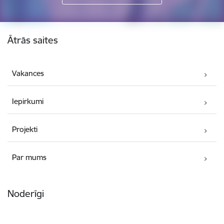
Kājene
Ātrās saites
Vakances
Iepirkumi
Projekti
Par mums
Noderīgi