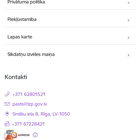
Privātuma politika
Piekļūstamība
Lapas karte
Sīkdatņu izvēles maiņa
Kontakti
+371 62801521
E-pasts:
pasts@lzp.gov.lv
Smilšu iela 8, Rīga, LV-1050
+371 67228421