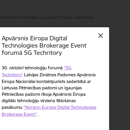
zmantotas statistikas un sociālo mediju sīkdatnes.
Apvārsnis Eiropa Digital
Technologies Brokerage Event
forumā 5G Techritory
Kontakti
Language
Meklēt
Piekļūstamība
30. oktobrī tehnoloģiju forumā
“5G
Techritory”
Latvijas Zinātnes Padomes Apvārsnis
Eiropa Nacionālai kontaktpunkts sadarbībā ar
Lietuvas Pētniecības padomi un Igaunijas
Pētniecības padomi rīkoja Apvārsnis Eiropa
digitālo tehnoloģiju virziena tīklošanas
pasākumu
“Horizon Europe Digital Technologies
Brokerage Event”
.