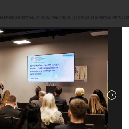
iešamās sīkdatnes. Ar Jūsu piekrišanu papildus šajā vietnē var tikt i
Pārvaldīt sīkdatnes
Programmas
Aktualitātes
Zinātniskā ekspertīze